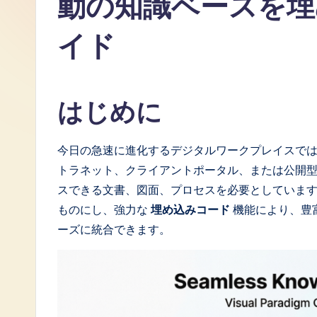
動の知識ベースを埋
J
イド
a
p
はじめに
a
n
今日の急速に進化するデジタルワークプレイスで
e
トラネット、クライアントポータル、または公開型の
スできる文書、図面、プロセスを必要としています。Visu
s
ものにし、強力な
埋め込みコード
機能により、豊
e
ーズに統合できます。
-
L