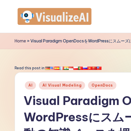
Skip
to
V
content
is
Home
»
Visual Paradigm OpenDocsをWordPr
u
a
Read this post in:
li
Posted
AI
AI Visual Modeling
OpenDocs
z
in
Visual Paradigm
e
WordPressにス
A
I