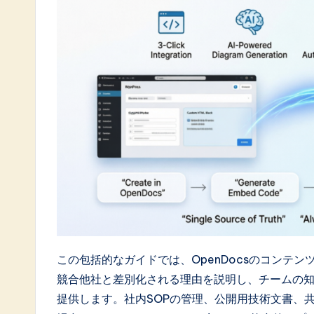
a
t
e
s
t
i
n
A
I
この包括的なガイドでは、OpenDocsのコンテンツ
&
競合他社と差別化される理由を説明し、チームの
S
提供します。社内SOPの管理、公開用技術文書、