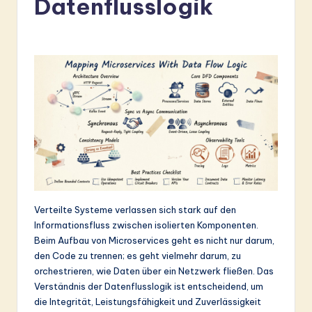
Datenflusslogik
r
m
a
n
-
L
a
t
e
Verteilte Systeme verlassen sich stark auf den
s
Informationsfluss zwischen isolierten Komponenten.
t
Beim Aufbau von Microservices geht es nicht nur darum,
den Code zu trennen; es geht vielmehr darum, zu
in
orchestrieren, wie Daten über ein Netzwerk fließen. Das
A
Verständnis der Datenflusslogik ist entscheidend, um
die Integrität, Leistungsfähigkeit und Zuverlässigkeit
I