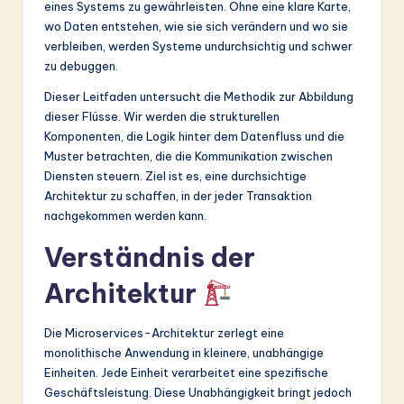
eines Systems zu gewährleisten. Ohne eine klare Karte,
&
wo Daten entstehen, wie sie sich verändern und wo sie
verbleiben, werden Systeme undurchsichtig und schwer
S
zu debuggen.
o
Dieser Leitfaden untersucht die Methodik zur Abbildung
ft
dieser Flüsse. Wir werden die strukturellen
Komponenten, die Logik hinter dem Datenfluss und die
w
Muster betrachten, die die Kommunikation zwischen
a
Diensten steuern. Ziel ist es, eine durchsichtige
Architektur zu schaffen, in der jeder Transaktion
r
nachgekommen werden kann.
e
Verständnis der
In
Architektur
n
o
Die Microservices-Architektur zerlegt eine
v
monolithische Anwendung in kleinere, unabhängige
Einheiten. Jede Einheit verarbeitet eine spezifische
a
Geschäftsleistung. Diese Unabhängigkeit bringt jedoch