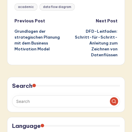
Tags:
academic
data flow diagram
Post
Previous Post
Next Post
Grundlagen der
DFD-Leitfaden:
navigation
strategischen Planung
Schritt-für-Schritt-
mit dem Business
Anleitung zum
Motivation Model
Zeichnen von
Datenflüssen
Search
Language