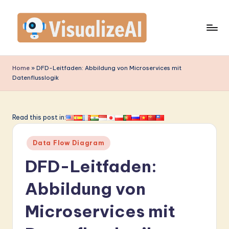
Skip
to
content
V
is
Home
»
DFD-Leitfaden: Abbildung von Microservices mit
Datenflusslogik
u
a
li
Read this post in:
z
Posted
Data Flow Diagram
e
in
DFD-Leitfaden:
A
I
Abbildung von
G
Microservices mit
e