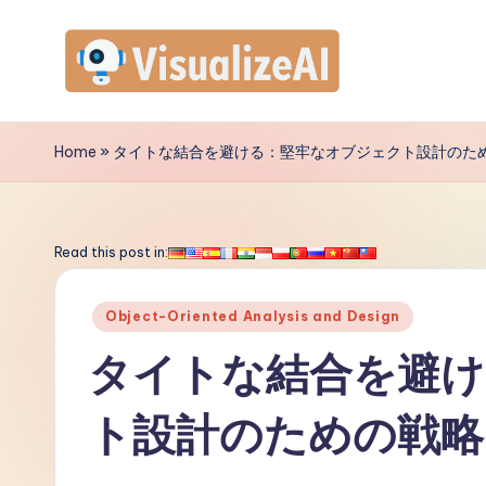
Skip
to
V
content
is
Home
»
タイトな結合を避ける：堅牢なオブジェクト設計のた
u
a
Read this post in:
li
Posted
Object-Oriented Analysis and Design
z
in
タイトな結合を避け
e
ト設計のための戦略
A
I