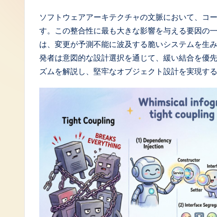
J
ソフトウェアアーキテクチャの文脈において、コ
す。この整合性に最も大きな影響を与える要因の
a
は、変更が予測不能に波及する脆いシステムを生
p
発者は意図的な設計選択を通じて、緩い結合を優
ズムを解説し、堅牢なオブジェクト設計を実現す
a
n
e
s
e
-
L