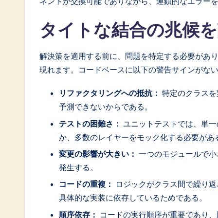
ネントが交換可能でありながら、連鎖的なエラー
a
タイトな結合の兆候
ti
o
解決策を適用する前に、問題を特定する必要があ
現れます。コードベースに以下の警告サインがな
n
リファクタリングへの抵抗：
特定のクラスを
予測できないからである。
テストの困難さ：
ユニットテストでは、単一
か、多数のレイヤーをモック化する必要があ
変更の影響が大きい：
一つのモジュールで小
発生する。
コードの重複：
ロジックがクラス間で繰り返
具体的な実装に依存しているためである。
順序依存：
コードの実行順序が重要であり、