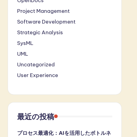
OpenDocs
Project Management
Software Development
Strategic Analysis
SysML
UML
Uncategorized
User Experience
最近の投稿
プロセス最適化：AIを活用したボトルネ