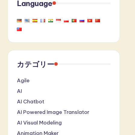
Language
カテゴリー
Agile
AI
AI Chatbot
AI Powered Image Translator
AI Visual Modeling
Animation Maker