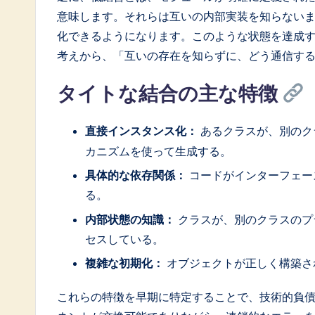
o
意味します。それらは互いの内部実装を知らない
化できるようになります。このような状態を達成
ft
考えから、「互いの存在を知らずに、どう通信す
w
タイトな結合の主な特徴
a
r
直接インスタンス化：
あるクラスが、別のク
カニズムを使って生成する。
e
具体的な依存関係：
コードがインターフェー
I
る。
n
内部状態の知識：
クラスが、別のクラスのプ
セスしている。
n
複雑な初期化：
オブジェクトが正しく構築さ
o
これらの特徴を早期に特定することで、技術的負
v