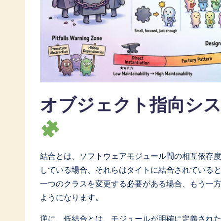
a
t
e
s
t
オブジェクト指向シ
i
n
A
結合とは、ソフトウェアモジュール間の相互依存
I
している場合、それらはタイトに結合されている
一つのクラスを変更する必要がある場合、もう一
&
ようになります。
S
逆に、低結合とは、モジュールが明確に定義され