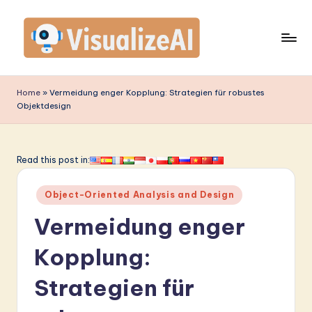
Skip
to
content
V
is
Home
»
Vermeidung enger Kopplung: Strategien für robustes
Objektdesign
u
a
li
Read this post in:
z
Posted
Object-Oriented Analysis and Design
e
in
Vermeidung enger
A
I
Kopplung:
G
Strategien für
e