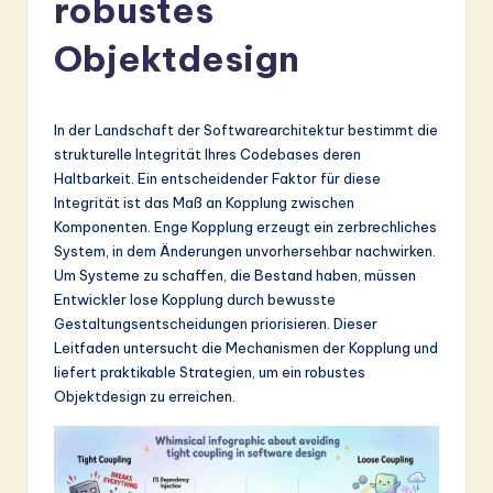
robustes
r
m
Objektdesign
a
n
In der Landschaft der Softwarearchitektur bestimmt die
-
strukturelle Integrität Ihres Codebases deren
Haltbarkeit. Ein entscheidender Faktor für diese
L
Integrität ist das Maß an Kopplung zwischen
a
Komponenten. Enge Kopplung erzeugt ein zerbrechliches
System, in dem Änderungen unvorhersehbar nachwirken.
t
Um Systeme zu schaffen, die Bestand haben, müssen
e
Entwickler lose Kopplung durch bewusste
Gestaltungsentscheidungen priorisieren. Dieser
s
Leitfaden untersucht die Mechanismen der Kopplung und
t
liefert praktikable Strategien, um ein robustes
Objektdesign zu erreichen.
in
A
I