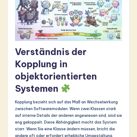
&
S
o
ft
w
Verständnis der
a
Kopplung in
r
objektorientierten
e
Systemen
In
n
Kopplung bezieht sich auf das Maß an Wechselwirkung
o
zwischen Softwaremodulen. Wenn zwei Klassen stark
auf interne Details der anderen angewiesen sind, sind sie
v
eng gekoppelt. Diese Abhängigkeit macht das System
a
starr. Wenn Sie eine Klasse ändern müssen, bricht die
andere oft oder erfordert erhebliche Umgestaltung.