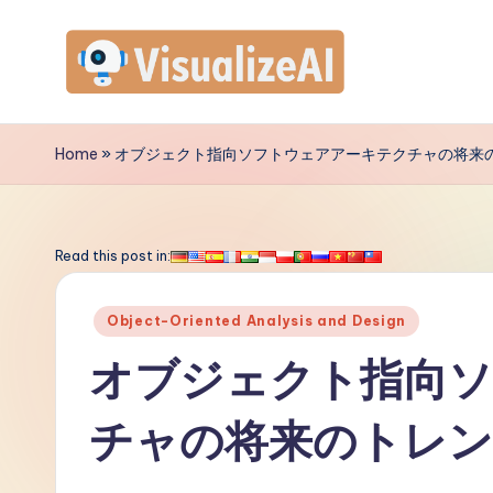
Skip
to
V
content
is
Home
»
オブジェクト指向ソフトウェアアーキテクチャの将来
u
a
Read this post in:
li
Posted
Object-Oriented Analysis and Design
z
in
オブジェクト指向
e
チャの将来のトレ
A
I