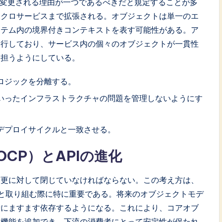
が変更される理由が一つであるべきだと規定することが多
イクロサービスまで拡張される。オブジェクトは単一のエ
ステム内の境界付きコンテキストを表す可能性がある。ア
移行しており、サービス内の個々のオブジェクトが一貫性
を担うようにしている。
ロジックを分離する。
いったインフラストラクチャの問題を管理しないようにす
デプロイサイクルと一致させる。
CP）とAPIの進化
変更に対して閉じていなければならない。この考え方は、
理と取り組む際に特に重要である。将来のオブジェクトモデ
計にますます依存するようになる。これにより、コアオブ
新機能を追加でき、下流の消費者にとって安定性が保たれ