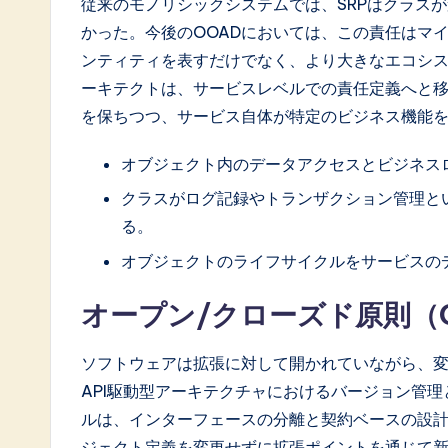
従来のモノリシックシステムでは、SRPはクラス
o
かった。今後のOOADにおいては、この責任はマ
ft
ンティティを表すだけでなく、より大きなエコシ
ーキテクトは、サービスレベルでの責任定義へと
w
を保ちつつ、サービス自体が特定のビジネス機能
a
オブジェクト内のデータアクセスとビジネス
r
クラスがログ記録やトランザクション管理と
e
る。
オブジェクトのライフサイクルをサービスの
I
オープン/クローズド原則（O
n
n
ソフトウェアは拡張に対して開かれていながら、
API駆動型アーキテクチャにおけるバージョン管
o
ルは、インターフェースの分離と契約ベースの設
v
ジェクト定義を変更せずに拡張ポイントを通じて