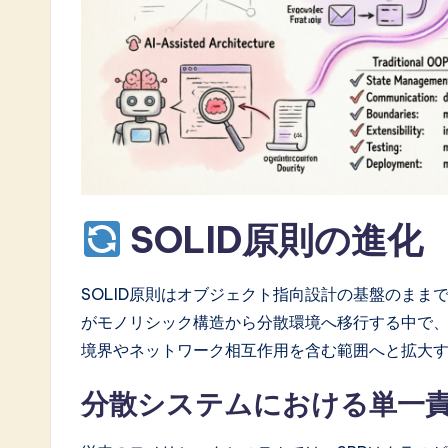
a
t
e
s
t
i
SOLID原則の進化
n
A
SOLID原則はオブジェクト指向設計の基盤のま
がモノリシック構造から分散環境へ移行する中で
I
境界やネットワーク相互作用を含む範囲へと拡大
&
分散システムにおける単一責
S