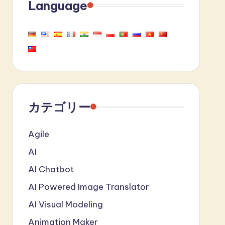
Language
カテゴリー
Agile
AI
AI Chatbot
AI Powered Image Translator
AI Visual Modeling
Animation Maker