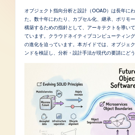
J
オブジェクト指向分析と設計（OOAD）は長年に
た。数十年にわたり、カプセル化、継承、ポリモ
a
構築するための指針として、アーキテクトを導い
p
ています。クラウドネイティブコンピューティング
の進化を迫っています。本ガイドでは、オブジェ
a
ンドを検証し、分析・設計手法が現代の要請にど
n
e
s
e
-
L