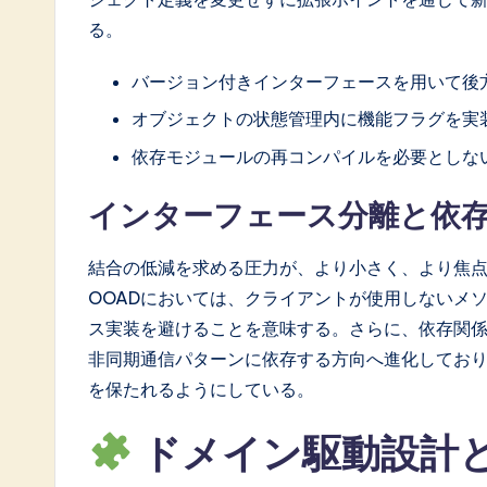
る。
a
ti
バージョン付きインターフェースを用いて後
オブジェクトの状態管理内に機能フラグを実
o
依存モジュールの再コンパイルを必要としな
n
インターフェース分離と依
結合の低減を求める圧力が、より小さく、より焦
OOADにおいては、クライアントが使用しないメ
ス実装を避けることを意味する。さらに、依存関
非同期通信パターンに依存する方向へ進化してお
を保たれるようにしている。
ドメイン駆動設計