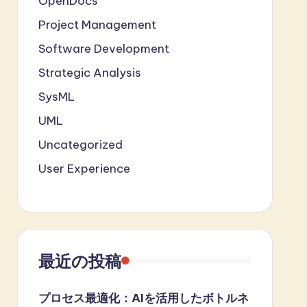
OpenDocs
Project Management
Software Development
Strategic Analysis
SysML
UML
Uncategorized
User Experience
最近の投稿
プロセス最適化：AIを活用したボトルネ