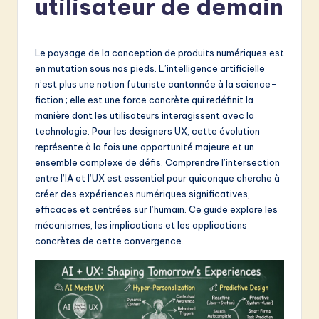
utilisateur de demain
e
n
c
Le paysage de la conception de produits numériques est
en mutation sous nos pieds. L’intelligence artificielle
h
n’est plus une notion futuriste cantonnée à la science-
-
fiction ; elle est une force concrète qui redéfinit la
manière dont les utilisateurs interagissent avec la
L
technologie. Pour les designers UX, cette évolution
a
représente à la fois une opportunité majeure et un
ensemble complexe de défis. Comprendre l’intersection
t
entre l’IA et l’UX est essentiel pour quiconque cherche à
e
créer des expériences numériques significatives,
efficaces et centrées sur l’humain. Ce guide explore les
s
mécanismes, les implications et les applications
t
concrètes de cette convergence.
in
A
I