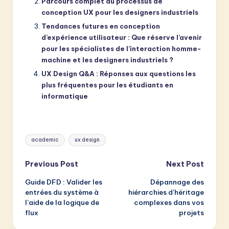
Parcours complet du processus de
conception UX pour les designers industriels
Tendances futures en conception
d’expérience utilisateur : Que réserve l’avenir
pour les spécialistes de l’interaction homme-
machine et les designers industriels ?
UX Design Q&A : Réponses aux questions les
plus fréquentes pour les étudiants en
informatique
Tags:
academic
ux design
Post
Previous Post
Next Post
Guide DFD : Valider les
Dépannage des
navigation
entrées du système à
hiérarchies d’héritage
l’aide de la logique de
complexes dans vos
flux
projets