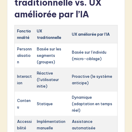
traditionnelle vs. UX
améliorée par l’IA
Fonctio
UX
UX améliorée par l’IA
nnalité
traditionnelle
Personn
Basée sur les
Basée sur l’individu
alisatio
segments
(micro-ciblage)
n
(groupes)
Réactive
Interact
Proactive (le système
(l’utilisateur
ion
anticipe)
initie)
Dynamique
Conten
Statique
(adaptation en temps
u
réel)
Accessi
Implémentation
Assistance
bilité
manuelle
automatisée