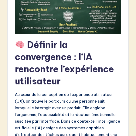
&
S
o
f
Définir la
t
convergence : l’IA
w
rencontre l’expérience
a
r
utilisateur
e
Au cœur de la conception de l’expérience utilisateur
I
(UX), on trouve le parcours qu’une personne suit
n
lorsqu’elle interagit avec un produit. Elle englobe
l’ergonomie, l’accessibilité et la réaction émotionnelle
n
suscitée par l’interface. Dans ce contexte, l’intelligence
o
artificielle (IA) désigne des systèmes capables
d’effectuer des tâches qui exigent habituellement une