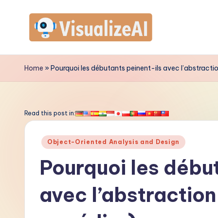
Skip
to
V
content
is
Home
»
Pourquoi les débutants peinent-ils avec l’abstract
u
a
Read this post in:
li
Posted
Object-Oriented Analysis and Design
z
in
Pourquoi les début
e
avec l’abstractio
A
I