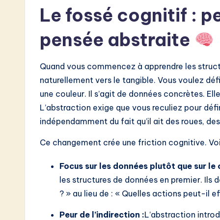
w
Le fossé cognitif : 
a
pensée abstraite
r
Quand vous commencez à apprendre les structur
e
naturellement vers le tangible. Vous voulez déf
I
une couleur. Il s’agit de données concrètes. Elle
L’abstraction exige que vous reculiez pour défi
n
indépendamment du fait qu’il ait des roues, des 
n
Ce changement crée une friction cognitive. Voi
o
Focus sur les données plutôt que sur l
v
les structures de données en premier. Ils 
a
? » au lieu de : « Quelles actions peut-il e
ti
Peur de l’indirection :
L’abstraction intro