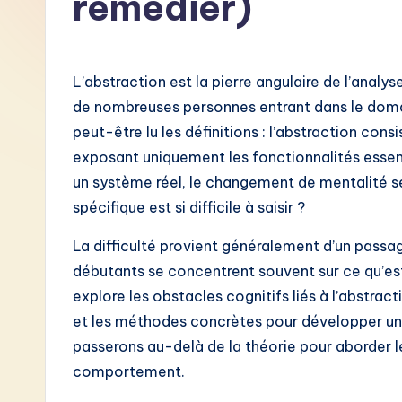
remédier)
F
r
L’abstraction est la pierre angulaire de l’analy
e
de nombreuses personnes entrant dans le domai
peut-être lu les définitions : l’abstraction con
n
exposant uniquement les fonctionnalités essenti
c
un système réel, le changement de mentalité 
spécifique est si difficile à saisir ?
h
La difficulté provient généralement d’un passa
-
débutants se concentrent souvent sur ce qu’es
L
explore les obstacles cognitifs liés à l’abstrac
et les méthodes concrètes pour développer un
a
passerons au-delà de la théorie pour aborder l
t
comportement.