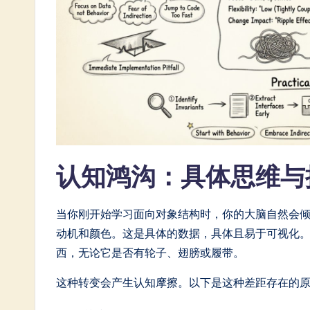
n
e
s
e
-
L
认知鸿沟：具体思维与
a
t
当你刚开始学习面向对象结构时，你的大脑自然会
e
动机和颜色。这是具体的数据，具体且易于可视化
西，无论它是否有轮子、翅膀或履带。
s
这种转变会产生认知摩擦。以下是这种差距存在的
t