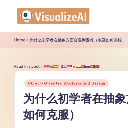
Skip
to
V
content
is
Home
»
为什么初学者在抽象方面会遇到困难（以及如何克服）
u
a
Read this post in:
li
Posted
Object-Oriented Analysis and Design
z
in
为什么初学者在抽象
e
如何克服）
A
I