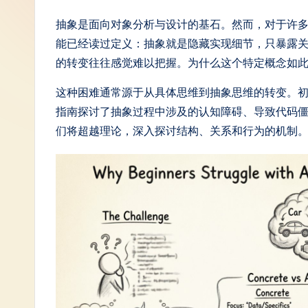
S
抽象是面向对象分析与设计的基石。然而，对于许
能已经读过定义：抽象就是隐藏实现细节，只暴露
i
的转变往往感觉难以把握。为什么这个特定概念如
m
这种困难通常源于从具体思维到抽象思维的转变。
p
指南探讨了抽象过程中涉及的认知障碍、导致代码
们将超越理论，深入探讨结构、关系和行为的机制
li
fi
e
d
C
hi