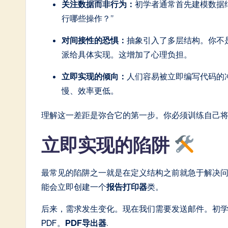
关注数据而非行为：
初学者通常首先建模数据结
in
行哪些操作？”
A
对间接性的恐惧：
抽象引入了多层结构。你不
I
派给具体实现。这增加了心理负担。
&
立即实现的倾向：
人们容易被立即编写代码的
慢、效率更低。
S
o
理解这一差距是弥合它的第一步。你必须训练自己
ft
立即实现的陷阱
w
最常见的陷阱之一就是在定义结构之前就急于解决问
a
能会立即创建一个
报告打印器
类。
r
后来，需求发生变化。现在我们需要发送邮件。初
e
PDF。
PDF导出器
.