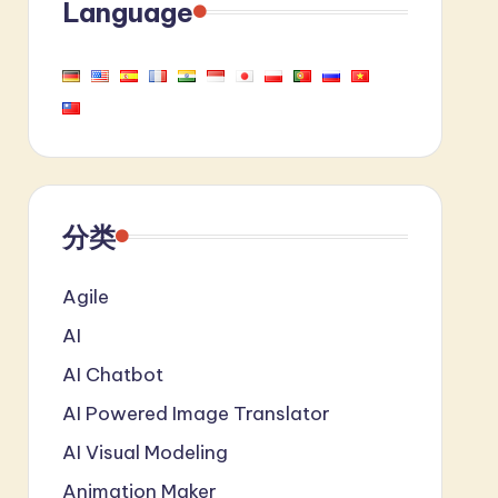
Language
分类
Agile
AI
AI Chatbot
AI Powered Image Translator
AI Visual Modeling
Animation Maker