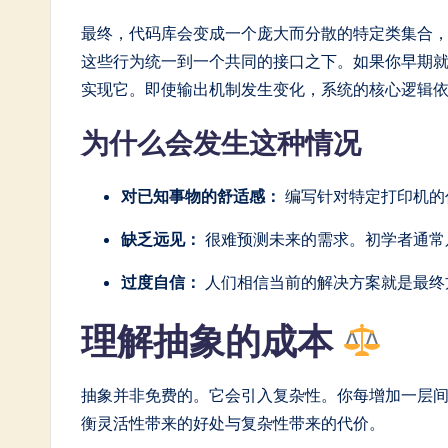
In
最终，代码库会变成一个庞大而分散的特定类集合
这些行为统一到一个共同的接口之下。如果你早期
n
实现它。即使输出机制发生变化，系统的核心逻辑
o
为什么会发生这种情况
v
a
对已知事物的舒适感：
编写针对特定打印机的
ti
缺乏远见：
很难预测未来的需求。初学者通常
o
过度自信：
人们相信当前的解决方案就是最终
n
理解抽象的成本
抽象并非免费的。它会引入复杂性。你每增加一层
衡灵活性带来的好处与复杂性带来的代价。