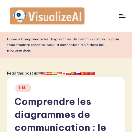
Skip
to
content
V
is
Home
»
Comprendre les diagrammes de communication : le plan
fondamental essentiel pour la conception d’API dans les
u
microservices
a
li
Read this post in:
z
e
Posted
UML
in
A
Comprendre les
I
diagrammes de
F
communication : le
r