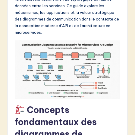
données entre les services. Ce guide explore les
&
mécanismes, les applications et la valeur stratégique
S
des diagrammes de communication dans le contexte de
la conception moderne d’API et de l’architecture en
o
microservices.
f
t
w
a
r
e
I
n
Concepts
n
fondamentaux des
o
diagrammes de