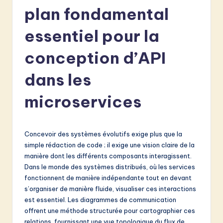
e
plan fondamental
n
essentiel pour la
c
conception d’API
h
-
dans les
L
microservices
a
t
Concevoir des systèmes évolutifs exige plus que la
e
simple rédaction de code ; il exige une vision claire de la
s
manière dont les différents composants interagissent.
Dans le monde des systèmes distribués, où les services
t
fonctionnent de manière indépendante tout en devant
in
s’organiser de manière fluide, visualiser ces interactions
est essentiel. Les diagrammes de communication
A
offrent une méthode structurée pour cartographier ces
I
relations, fournissant une vue topologique du flux de