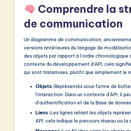
w
Comprendre la st
a
de communication
r
Un diagramme de communication, anciennemen
e
versions antérieures du langage de modélisation 
I
des objets par rapport à l’ordre chronologique
contexte du développement d’API, cela signifi
n
qui sont transmises, plutôt que simplement le
n
Objets :
Représentés sous forme de boîtes, 
o
l’interaction. Dans un contexte d’API, il peu
v
d’authentification et de la Base de donné
Liens :
Les lignes reliant les objets représ
a
API, cela indique le parcours réseau ou l
ti
Messages :
Les flèches entre les objets in