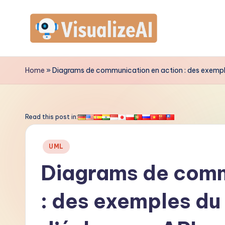
Skip
to
V
content
is
Home
»
Diagrams de communication en action : des exempl
u
a
Read this post in:
li
Posted
UML
z
in
Diagrams de comm
e
: des exemples du
A
I