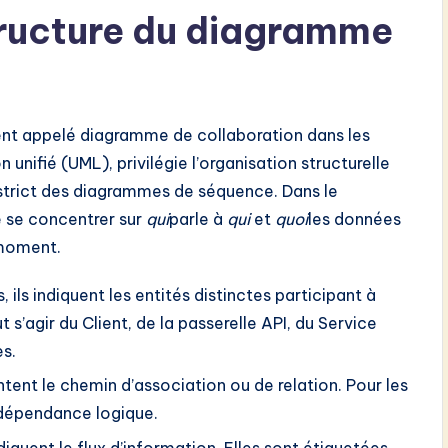
ructure du diagramme
t appelé diagramme de collaboration dans les
unifié (UML), privilégie l’organisation structurelle
 strict des diagrammes de séquence. Dans le
e se concentrer sur
qui
parle à
qui
et
quoi
les données
 moment.
ils indiquent les entités distinctes participant à
t s’agir du Client, de la passerelle API, du Service
es.
entent le chemin d’association ou de relation. Pour les
a dépendance logique.
diquent le flux d’information. Elles sont étiquetées