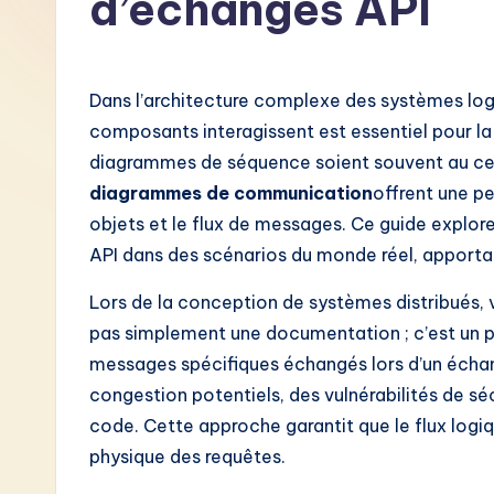
d’échanges API
F
r
Dans l’architecture complexe des systèmes l
e
composants interagissent est essentiel pour la 
diagrammes de séquence soient souvent au cen
n
diagrammes de communication
offrent une pe
c
objets et le flux de messages. Ce guide expl
API dans des scénarios du monde réel, apporta
h
Lors de la conception de systèmes distribués, vi
-
pas simplement une documentation ; c’est un pla
L
messages spécifiques échangés lors d’un échang
congestion potentiels, des vulnérabilités de séc
a
code. Cette approche garantit que le flux logi
t
physique des requêtes.