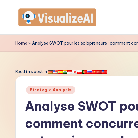
Skip
to
V
content
is
Home
»
Analyse SWOT pour les solopreneurs : comment conc
u
a
Read this post in:
li
Posted
Strategic Analysis
z
in
Analyse SWOT pour
e
comment concurre
A
I