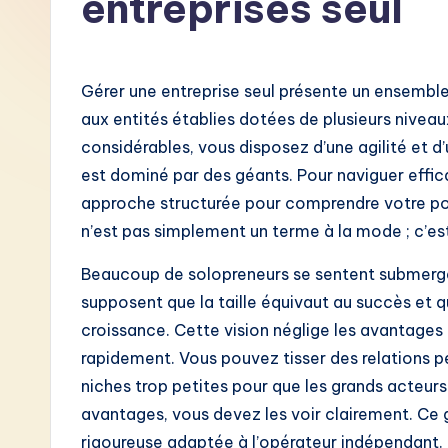
entreprises seul
F
r
Gérer une entreprise seul présente un ensemble
e
aux entités établies dotées de plusieurs nive
considérables, vous disposez d’une agilité et d’
n
est dominé par des géants. Pour naviguer effi
c
approche structurée pour comprendre votre po
n’est pas simplement un terme à la mode ; c’est 
h
Beaucoup de solopreneurs se sentent submergés 
-
supposent que la taille équivaut au succès et q
L
croissance. Cette vision néglige les avantages 
rapidement. Vous pouvez tisser des relations 
a
niches trop petites pour que les grands acteurs 
t
avantages, vous devez les voir clairement. Ce
rigoureuse adaptée à l’opérateur indépendant.