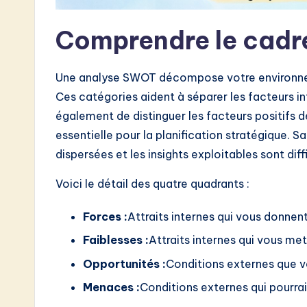
w
Comprendre le cad
a
r
Une analyse SWOT décompose votre environneme
e
Ces catégories aident à séparer les facteurs i
également de distinguer les facteurs positifs d
I
essentielle pour la planification stratégique. S
n
dispersées et les insights exploitables sont diffi
n
Voici le détail des quatre quadrants :
o
Forces :
Attraits internes qui vous donnen
v
Faiblesses :
Attraits internes qui vous me
Opportunités :
Conditions externes que vo
a
Menaces :
Conditions externes qui pourra
ti