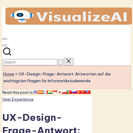
Skip
to
content
Visualize
AI
German
-
Latest
Home
»
UX-Design-Frage-Antwort: Antworten auf die
in
wichtigsten Fragen für Informatikstudierende
AI
Read this post in:
&
Posted
User Experience
in
Software
UX-Design-
Innovation
Frage-Antwort: