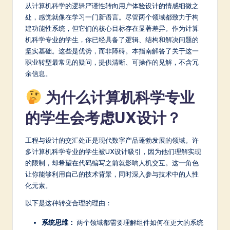
m
从计算机科学的逻辑严谨性转向用户体验设计的情感细微之
处，感觉就像在学习一门新语言。尽管两个领域都致力于构
p
建功能性系统，但它们的核心目标存在显著差异。作为计算
li
机科学专业的学生，你已经具备了逻辑、结构和解决问题的
坚实基础。这些是优势，而非障碍。本指南解答了关于这一
fi
职业转型最常见的疑问，提供清晰、可操作的见解，不含冗
e
余信息。
d
为什么计算机科学专业
C
的学生会考虑UX设计？
hi
n
工程与设计的交汇处正是现代数字产品蓬勃发展的领域。许
多计算机科学专业的学生被UX设计吸引，因为他们理解实现
e
的限制，却希望在代码编写之前就影响人机交互。这一角色
s
让你能够利用自己的技术背景，同时深入参与技术中的人性
化元素。
e
以下是这种转变合理的理由：
-
系统思维：
两个领域都需要理解组件如何在更大的系统
L