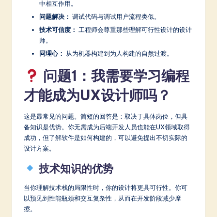
中相互作用。
a
问题解决：
调试代码与调试用户流程类似。
t
技术可信度：
工程师会尊重那些理解可行性设计的设计
师。
e
同理心：
从为机器构建到为人构建的自然过渡。
s
问题1：我需要学习编程
t
in
才能成为UX设计师吗？
A
这是最常见的问题。简短的回答是：取决于具体岗位，但具
I
备知识是优势。你无需成为后端开发人员也能在UX领域取得
成功，但了解软件是如何构建的，可以避免提出不切实际的
&
设计方案。
S
技术知识的优势
o
ft
当你理解技术栈的局限性时，你的设计将更具可行性。你可
以预见到性能瓶颈和交互复杂性，从而在开发阶段减少摩
w
擦。