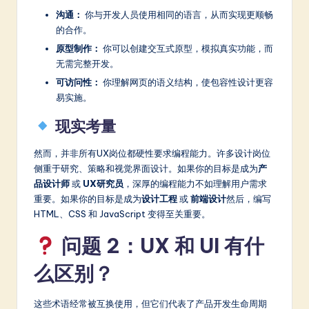
a
沟通：
你与开发人员使用相同的语言，从而实现更顺畅
r
的合作。
e
原型制作：
你可以创建交互式原型，模拟真实功能，而
无需完整开发。
In
可访问性：
你理解网页的语义结构，使包容性设计更容
n
易实施。
o
现实考量
v
然而，并非所有UX岗位都硬性要求编程能力。许多设计岗位
a
侧重于研究、策略和视觉界面设计。如果你的目标是成为
产
ti
品设计师
或
UX研究员
，深厚的编程能力不如理解用户需求
重要。如果你的目标是成为
设计工程
或
前端设计
然后，编写
o
HTML、CSS 和 JavaScript 变得至关重要。
n
问题 2：UX 和 UI 有什
么区别？
这些术语经常被互换使用，但它们代表了产品开发生命周期