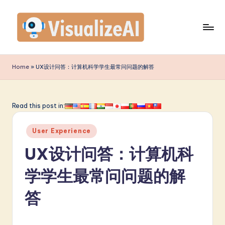
Skip
to
content
V
is
Home
»
UX设计问答：计算机科学学生最常问问题的解答
u
a
Read this post in:
li
Posted
z
User Experience
in
e
UX设计问答：计算机科
A
学学生最常问问题的解
I
答
S
i