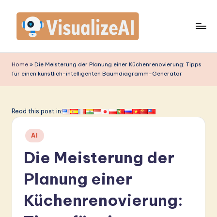
Skip
to
content
V
is
Home
»
Die Meisterung der Planung einer Küchenrenovierung: Tipps
für einen künstlich-intelligenten Baumdiagramm-Generator
u
a
li
Read this post in:
z
Posted
AI
e
in
Die Meisterung der
A
I
Planung einer
G
Küchenrenovierung:
e