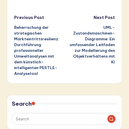
Post
Previous Post
Next Post
Beherrschung der
UML-
navigation
strategischen
Zustandsmaschinen-
Markteintrittsresilienz:
Diagramme: Ein
Durchführung
umfassender Leitfaden
professioneller
zur Modellierung des
Umweltanalysen mit
Objektverhaltens mit
dem künstlich-
KI
intelligenten PESTLE-
Analysetool
Search