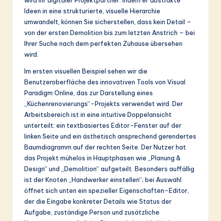
&
Ideen in eine strukturierte, visuelle Hierarchie
umwandelt, können Sie sicherstellen, dass kein Detail –
S
von der ersten Demolition bis zum letzten Anstrich – bei
o
Ihrer Suche nach dem perfekten Zuhause übersehen
wird.
ft
Im ersten visuellen Beispiel sehen wir die
w
Benutzeroberfläche des innovativen Tools von Visual
a
Paradigm Online, das zur Darstellung eines
„Küchenrenovierungs“-Projekts verwendet wird. Der
r
Arbeitsbereich ist in eine intuitive Doppelansicht
e
unterteilt: ein textbasiertes Editor-Fenster auf der
linken Seite und ein ästhetisch ansprechend gerendertes
In
Baumdiagramm auf der rechten Seite. Der Nutzer hat
n
das Projekt mühelos in Hauptphasen wie „Planung &
Design“ und „Demolition“ aufgeteilt. Besonders auffällig
o
ist der Knoten „Handwerker einstellen“; bei Auswahl
v
öffnet sich unten ein spezieller Eigenschaften-Editor,
der die Eingabe konkreter Details wie Status der
a
Aufgabe, zuständige Person und zusätzliche