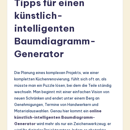
Tipps für einen
r
m
künstlich-
a
intelligenten
n
Baumdiagramm-
-
L
Generator
a
t
Die Planung eines komplexen Projekts, wie einer
e
kompletten Küchenrenovierung, fühlt sich oft an, als
müsste man ein Puzzle lösen, bei dem die Teile ständig
s
wechseln. Man beginnt mit einer einfachen Vision von
t
neuen Schränken und endet unter einem Berg an
Genehmigungen, Termine von Handwerkern und
in
Materialauswahlen. Genau hier kommt ein
online
A
künstlich-intelligenten Baumdiagramm-
Generator
wird mehr als nur ein Zeichenwerkzeug; er
I
wird Ihr digitaler Projektpartner. Indem er abstrakte