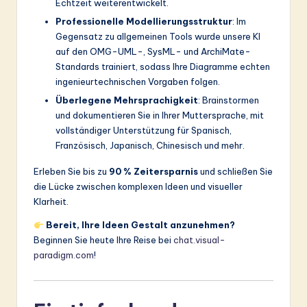
ti
Echtzeit weiterentwickelt.
Professionelle Modellierungsstruktur
: Im
o
Gegensatz zu allgemeinen Tools wurde unsere KI
n
auf den OMG-UML-, SysML- und ArchiMate-
Standards trainiert, sodass Ihre Diagramme echten
ingenieurtechnischen Vorgaben folgen.
Überlegene Mehrsprachigkeit
: Brainstormen
und dokumentieren Sie in Ihrer Muttersprache, mit
vollständiger Unterstützung für Spanisch,
Französisch, Japanisch, Chinesisch und mehr.
Erleben Sie bis zu
90 % Zeitersparnis
und schließen Sie
die Lücke zwischen komplexen Ideen und visueller
Klarheit.
Bereit, Ihre Ideen Gestalt anzunehmen?
Beginnen Sie heute Ihre Reise bei
chat.visual-
paradigm.com
!