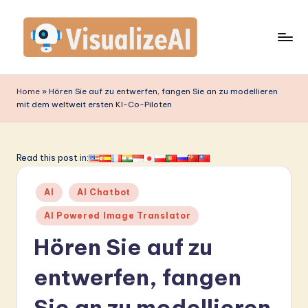
Skip
to
content
V
is
Home
»
Hören Sie auf zu entwerfen, fangen Sie an zu modellieren
mit dem weltweit ersten KI-Co-Piloten
u
a
li
Read this post in:
z
Posted
AI
AI Chatbot
e
in
AI Powered Image Translator
A
Hören Sie auf zu
I
G
entwerfen, fangen
e
Sie an zu modellieren