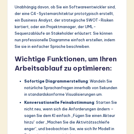
&
Unabhängig davon, ob Sie ein Softwareentwickler sind,
der eine C4-Systemarchitektur prototypisch erstellt,
S
ein Business Analyst, der strategische SWOT-Risiken
o
kartiert, oder ein Projektmanager, der UML-
Sequenzabläufe an Stakeholder erläutert: Sie können
ft
nun professionelle Diagramme einfach erstellen, indem
w
Sie sie in einfacher Sprache beschreiben.
a
Wichtige Funktionen, um Ihren
r
Arbeitsablauf zu optimieren:
e
Sofortige Diagrammerstellung
: Wandeln Sie
In
natürliche Sprachanfragen innerhalb von Sekunden
in standardskonforme Visualisierungen um.
n
Konversationelle Feinabstimmung
: Starten Sie
o
nicht neu, wenn sich die Anforderungen ändern –
v
sagen Sie dem KI einfach „Fügen Sie einen Akteur
hinzu“ oder „Machen Sie die Aktivitätsschleife
a
enger“, und beobachten Sie, wie sich Ihr Modell in