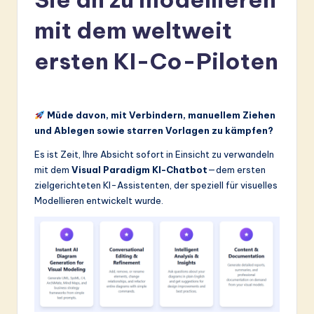
r
mit dem weltweit
m
a
ersten KI-Co-Piloten
n
-
Müde davon, mit Verbindern, manuellem Ziehen
L
und Ablegen sowie starren Vorlagen zu kämpfen?
a
Es ist Zeit, Ihre Absicht sofort in Einsicht zu verwandeln
t
mit dem
Visual Paradigm KI-Chatbot
—dem ersten
zielgerichteten KI-Assistenten, der speziell für visuelles
e
Modellieren entwickelt wurde.
s
t
in
A
I