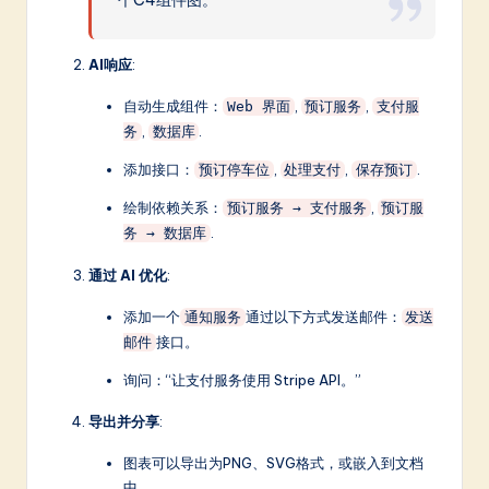
AI响应
:
自动生成组件：
,
,
Web 界面
预订服务
支付服
,
.
务
数据库
添加接口：
,
,
.
预订停车位
处理支付
保存预订
绘制依赖关系：
,
预订服务 → 支付服务
预订服
.
务 → 数据库
通过 AI 优化
:
添加一个
通过以下方式发送邮件：
通知服务
发送
接口。
邮件
询问：“让支付服务使用 Stripe API。”
导出并分享
:
图表可以导出为PNG、SVG格式，或嵌入到文档
中。