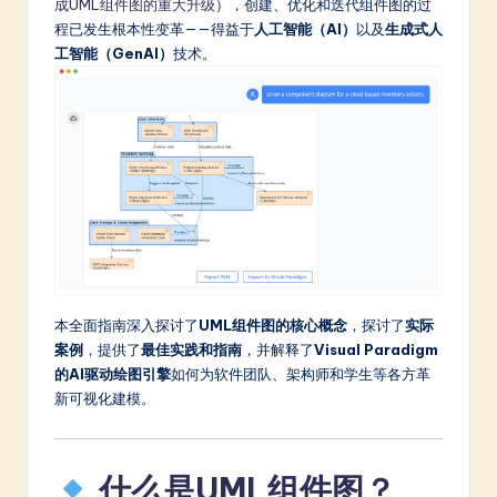
成UML组件图的重大升级
），创建、优化和迭代组件图的过
a
程已发生根本性变革——得益于
人工智能（AI）
以及
生成式人
工智能（GenAI）
技术。
t
e
s
t
in
A
I
&
本全面指南深入探讨了
UML组件图的核心概念
，探讨了
实际
案例
，提供了
最佳实践和指南
，并解释了
Visual Paradigm
S
的AI驱动绘图引擎
如何为软件团队、架构师和学生等各方革
o
新可视化建模。
ft
w
什么是UML组件图？