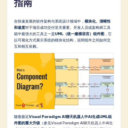
指南
m
p
li
在快速发展的软件架构与系统设计领域中，
模块化、清晰性
和速度
对于项目成功交付至关重要。开发人员或架构师工具
fi
箱中最强大的工具之一是
UML（统一建模语言）组件图
，它
e
以可视化方式展示系统的模块化结构，说明组件之间如何交
互和相互依赖。
d
C
hi
n
e
s
e
-
随着最近
Visual Paradigm AI聊天机器人中AI生成UML组
件图的重大升级
（参见
Visual Paradigm AI聊天机器人中AI生
L