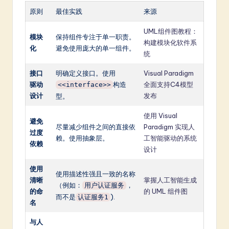
原则
最佳实践
来源
UML组件图教程：
模块
保持组件专注于单一职责。
构建模块化软件系
化
避免使用庞大的单一组件。
统
接口
明确定义接口。使用
Visual Paradigm
驱动
构造
全面支持C4模型
<<interface>>
设计
发布
型。
使用 Visual
避免
尽量减少组件之间的直接依
Paradigm 实现人
过度
赖。使用抽象层。
工智能驱动的系统
依赖
设计
使用
使用描述性强且一致的名称
清晰
掌握人工智能生成
（例如：
，
用户认证服务
的命
的 UML 组件图
而不是
).
认证服务1
名
与人