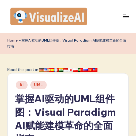
Skip
to
content
V
is
Home
»
掌握AI驱动的UML组件图：Visual Paradigm AI赋能建模革命的全面
指南
u
a
li
Read this post in:
z
Posted
AI
UML
e
in
掌握AI驱动的UML组件
A
I
图：Visual Paradigm
S
AI赋能建模革命的全面
i