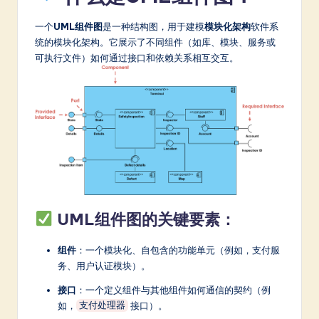
a
r
一个
UML组件图
是一种结构图，用于建模
模块化架构
软件系
统的模块化架构。它展示了不同组件（如库、模块、服务或
e
可执行文件）如何通过接口和依赖关系相互交互。
In
n
o
v
a
ti
o
UML组件图的关键要素：
n
组件
：一个模块化、自包含的功能单元（例如，支付服
务、用户认证模块）。
接口
：一个定义组件与其他组件如何通信的契约（例
如，
接口）。
支付处理器