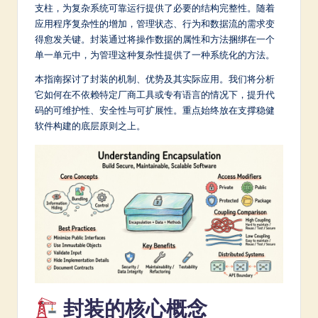
m
支柱，为复杂系统可靠运行提供了必要的结构完整性。随着
应用程序复杂性的增加，管理状态、行为和数据流的需求变
p
得愈发关键。封装通过将操作数据的属性和方法捆绑在一个
li
单一单元中，为管理这种复杂性提供了一种系统化的方法。
fi
本指南探讨了封装的机制、优势及其实际应用。我们将分析
它如何在不依赖特定厂商工具或专有语言的情况下，提升代
e
码的可维护性、安全性与可扩展性。重点始终放在支撑稳健
d
软件构建的底层原则之上。
C
hi
n
e
s
e
-
封装的核心概念
L