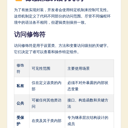
a
为了有效实现封装，开发者会使用特定机制来控制可见性。
r
这些机制定义了代码不同部分的访问范围。尽管不同编程环
e
境中的语法各不相同，但逻辑类别保持一致。
In
访问修饰符
n
访问修饰符是用于设置类、方法和变量访问级别的关键字。
o
它们决定了谁可以查看和操作特定组件。
v
修饰
a
可见性范围
主要使用场景
符
ti
仅在定义该类的内
必须不对外暴露的内部状
o
私有
部
态变量
n
可被任何其他类访
接口、构造函数和关键方
公共
问
法
受保
专为继承层次结构设计的
在类及其子类内部
护
成员