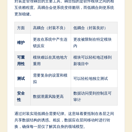
封装是管理耦合的主要工具。耦合指的是软件模块之间的相
互依赖程度。高耦合会使系统变得脆弱，而低耦合则使系统
更加稳健。
方面
高耦合（封装不良）
低耦合（封装良好）
更改在系统中产生连
更改被限制在特定模块
维护
锁反应
内
可重
模块难以在其他地方
模块可以轻松地迁移到
用性
重用
新项目中
需要复杂的设置和模
测试
可以轻松地独立测试
拟
安全
数据访问受到控制且可
数据泄露风险更高
性
审计
通过封装实现低耦合需要纪律。这意味着要抵制在各层之间
共享数据结构的诱惑。相反，数据应在层间移动时进行转
换，确保每一层仅了解其自身的领域模型。