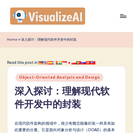
Skip
to
content
V
is
Home
»
深入探讨：理解现代软件开发中的封装
u
a
Read this post in:
li
Posted
z
Object-Oriented Analysis and Design
in
e
深入探讨：理解现代软
A
件开发中的封装
I
S
在现代软件架构的领域中，很少有概念能像封装一样具有如
i
此重要的分量。它是面向对象分析与设计（OOAD）的基本