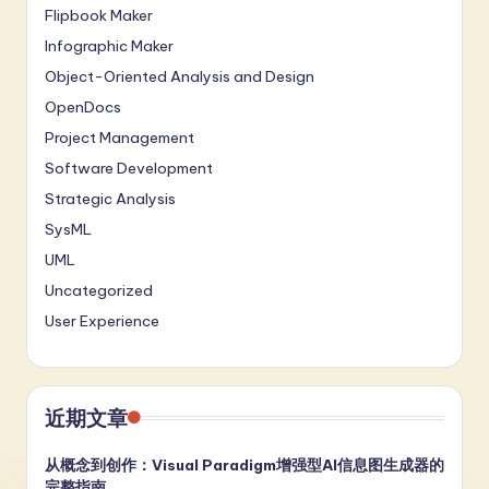
Flipbook Maker
Infographic Maker
Object-Oriented Analysis and Design
OpenDocs
Project Management
Software Development
Strategic Analysis
SysML
UML
Uncategorized
User Experience
近期文章
从概念到创作：Visual Paradigm增强型AI信息图生成器的
完整指南