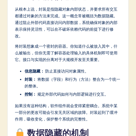
a
从根本上说，封装是指隐藏对象内部状态，并要求所有交互
都通过对象的方法来完成。这一概念常被概括为数据隐藏。
t
通过阻止外部代码直接访问内部数据，系统确保对象的内部
e
表示保持灵活性，可以在不破坏依赖代码的前提下进行修
改。
s
将封装想象成一个密封的容器。你知道什么被放入其中，什
t
么被输出，但你无需了解容器处理输入的具体机制即可使用
in
它。接口与实现的分离对于大规模开发至关重要。
A
信息隐藏：
防止直接访问对象属性。
I
封装：
将数据（字段）和行为（方法）整合为一个统一
的整体。
&
控制：
规定外部代码如何与内部逻辑进行交互。
S
如果没有这种结构，软件组件就会变得紧密耦合。系统中某
o
一部分的更改可能会引发无关区域的故障。封装起到了缓冲
ft
作用，吸收变化，保护整个系统的完整性。
w
数据隐藏的机制