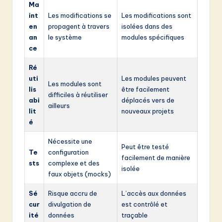
Ma
int
Les modifications se
Les modifications sont
en
propagent à travers
isolées dans des
an
le système
modules spécifiques
ce
Ré
uti
Les modules peuvent
Les modules sont
lis
être facilement
difficiles à réutiliser
abi
déplacés vers de
ailleurs
lit
nouveaux projets
é
Nécessite une
Peut être testé
Te
configuration
facilement de manière
sts
complexe et des
isolée
faux objets (mocks)
Sé
Risque accru de
L’accès aux données
cur
divulgation de
est contrôlé et
ité
données
traçable