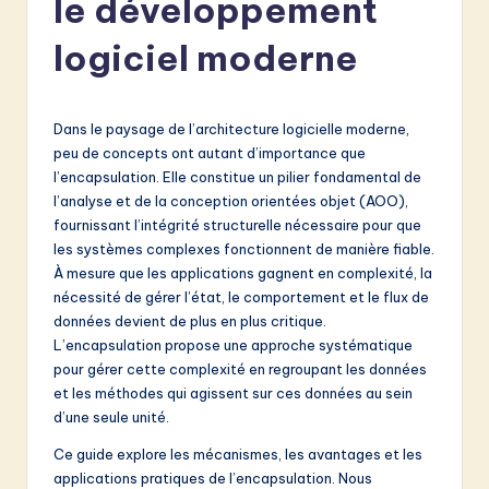
le développement
e
n
logiciel moderne
c
h
Dans le paysage de l’architecture logicielle moderne,
-
peu de concepts ont autant d’importance que
l’encapsulation. Elle constitue un pilier fondamental de
L
l’analyse et de la conception orientées objet (AOO),
a
fournissant l’intégrité structurelle nécessaire pour que
les systèmes complexes fonctionnent de manière fiable.
t
À mesure que les applications gagnent en complexité, la
e
nécessité de gérer l’état, le comportement et le flux de
données devient de plus en plus critique.
s
L’encapsulation propose une approche systématique
t
pour gérer cette complexité en regroupant les données
et les méthodes qui agissent sur ces données au sein
in
d’une seule unité.
A
Ce guide explore les mécanismes, les avantages et les
I
applications pratiques de l’encapsulation. Nous