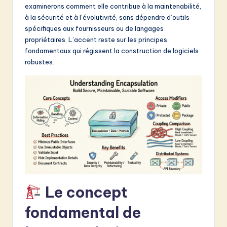
examinerons comment elle contribue à la maintenabilité,
&
à la sécurité et à l’évolutivité, sans dépendre d’outils
S
spécifiques aux fournisseurs ou de langages
propriétaires. L’accent reste sur les principes
o
fondamentaux qui régissent la construction de logiciels
f
robustes.
t
w
a
r
e
I
n
Le concept
n
fondamental de
o