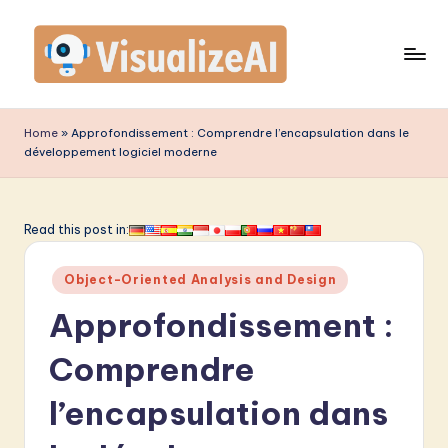
Skip
to
content
V
is
Home
»
Approfondissement : Comprendre l’encapsulation dans le
développement logiciel moderne
u
a
li
Read this post in:
z
Posted
Object-Oriented Analysis and Design
e
in
Approfondissement :
A
I
Comprendre
F
l’encapsulation dans
r