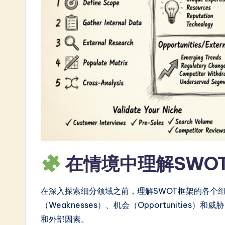
n
e
s
e
-
L
a
t
在情境中理解SWO
e
s
在深入探索细分领域之前，理解SWOT框架的各个组成
（Weaknesses）、机会（Opportunities
t
和外部因素。