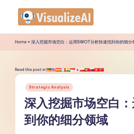
Skip
to
V
content
is
Home
»
深入挖掘市场空白：运用SWOT分析快速找到你的细分
u
a
Read this post in:
li
Posted
Strategic Analysis
z
in
深入挖掘市场空白：
e
到你的细分领域
A
I