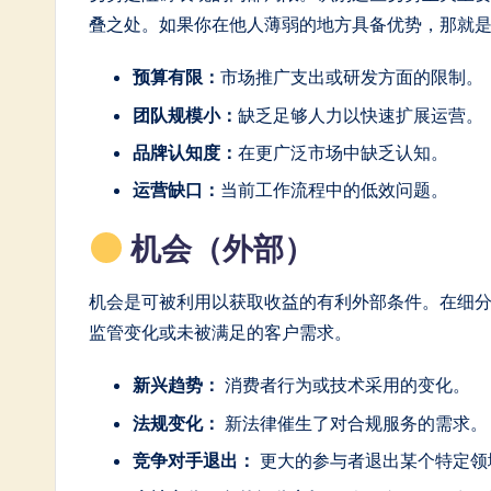
叠之处。如果你在他人薄弱的地方具备优势，那就
In
n
预算有限：
市场推广支出或研发方面的限制。
团队规模小：
缺乏足够人力以快速扩展运营。
o
品牌认知度：
在更广泛市场中缺乏认知。
v
运营缺口：
当前工作流程中的低效问题。
a
机会（外部）
ti
机会是可被利用以获取收益的有利外部条件。在细
o
监管变化或未被满足的客户需求。
n
新兴趋势：
消费者行为或技术采用的变化。
法规变化：
新法律催生了对合规服务的需求。
竞争对手退出：
更大的参与者退出某个特定领