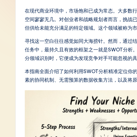
S
在现代商业环境中，市场饱和已成为常态。大多数行
空间寥寥无几。对创业者和战略规划者而言，挑战
i
但供给未能充分满足的特定领域。这个领域被称为
m
寻找这一空白往往感觉如同大海捞针。然而，通过
p
任务中，最持久且有效的框架之一就是SWOT分析
分领域识别时，它便成为发现竞争对手可能忽视的
li
本指南全面介绍了如何利用SWOT分析精准定位你
fi
素的协同机制、无需预算的数据收集方法，以及将
e
d
C
hi