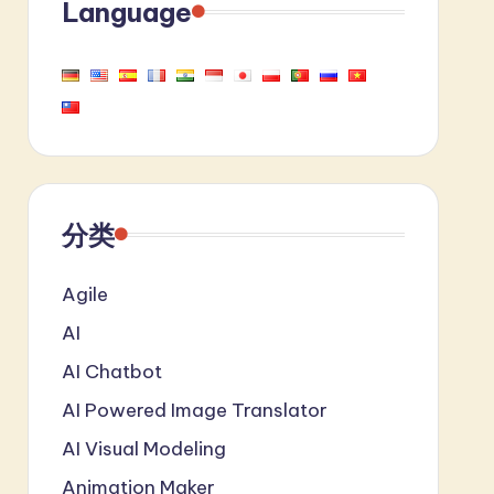
Language
分类
Agile
AI
AI Chatbot
AI Powered Image Translator
AI Visual Modeling
Animation Maker