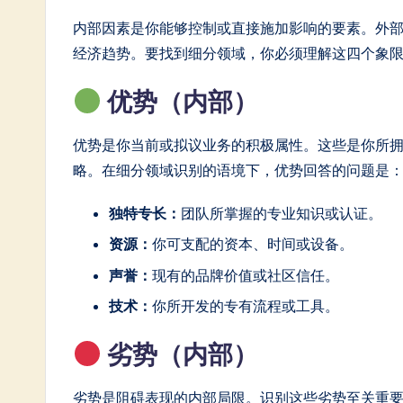
in
内部因素是你能够控制或直接施加影响的要素。外
A
经济趋势。要找到细分领域，你必须理解这四个象
I
优势（内部）
&
优势是你当前或拟议业务的积极属性。这些是你所
S
略。在细分领域识别的语境下，优势回答的问题是：
o
独特专长：
团队所掌握的专业知识或认证。
ft
资源：
你可支配的资本、时间或设备。
声誉：
现有的品牌价值或社区信任。
w
技术：
你所开发的专有流程或工具。
a
劣势（内部）
r
e
劣势是阻碍表现的内部局限。识别这些劣势至关重