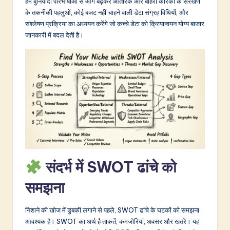
हम बुनियादी परिभाषाओं से आगे बढ़कर आंतरिक और बाहरी कारकों के संरेखण
&
के तकनीकी पहलुओं, कोई बजट नहीं चाहने वाली डेटा संग्रह विधियों, और
संश्लेषण प्रक्रिया का अध्ययन करेंगे जो कच्चे डेटा को क्रियान्वयन योग्य बाजार
S
जानकारी में बदल देती है।
o
f
t
w
a
r
e
संदर्भ में SWOT ढांचे को
I
n
समझना
n
निशाने की खोज में डुबकी लगाने से पहले, SWOT ढांचे के घटकों को समझना
o
आवश्यक है। SWOT का अर्थ है ताकतें, कमजोरियां, अवसर और खतरे। यह