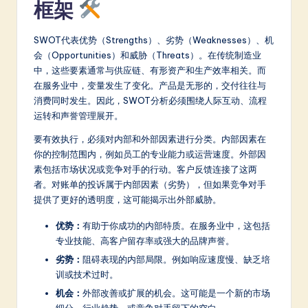
框架
a
t
SWOT代表优势（Strengths）、劣势（Weaknesses）、机
会（Opportunities）和威胁（Threats）。在传统制造业
e
中，这些要素通常与供应链、有形资产和生产效率相关。而
s
在服务业中，变量发生了变化。产品是无形的，交付往往与
消费同时发生。因此，SWOT分析必须围绕人际互动、流程
t
运转和声誉管理展开。
in
要有效执行，必须对内部和外部因素进行分类。内部因素在
A
你的控制范围内，例如员工的专业能力或运营速度。外部因
素包括市场状况或竞争对手的行动。客户反馈连接了这两
I
者。对账单的投诉属于内部因素（劣势），但如果竞争对手
&
提供了更好的透明度，这可能揭示出外部威胁。
S
优势：
有助于你成功的内部特质。在服务业中，这包括
专业技能、高客户留存率或强大的品牌声誉。
o
劣势：
阻碍表现的内部局限。例如响应速度慢、缺乏培
ft
训或技术过时。
w
机会：
外部改善或扩展的机会。这可能是一个新的市场
细分、行业趋势，或竞争对手留下的空白。