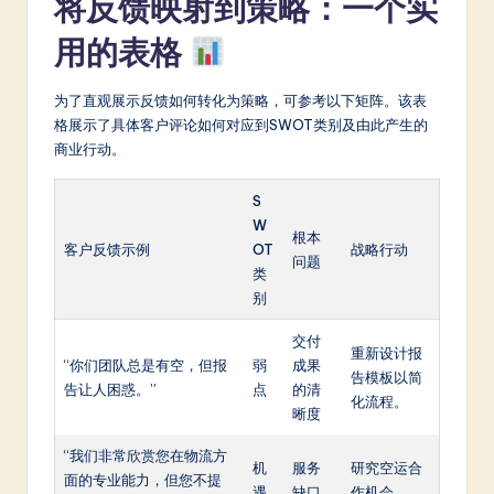
将反馈映射到策略：一个实
用的表格
为了直观展示反馈如何转化为策略，可参考以下矩阵。该表
格展示了具体客户评论如何对应到SWOT类别及由此产生的
商业行动。
S
W
根本
客户反馈示例
OT
战略行动
问题
类
别
交付
重新设计报
“你们团队总是有空，但报
弱
成果
告模板以简
告让人困惑。”
点
的清
化流程。
晰度
“我们非常欣赏您在物流方
机
服务
研究空运合
面的专业能力，但您不提
遇
缺口
作机会。