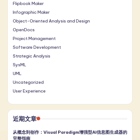
Flipbook Maker
Infographic Maker
Object-Oriented Analysis and Design
OpenDocs
Project Management
Software Development
Strategic Analysis
SysML
UML
Uncategorized
User Experience
近期文章
从概念到创作：Visual Paradigm增强型AI信息图生成器的
完整指南