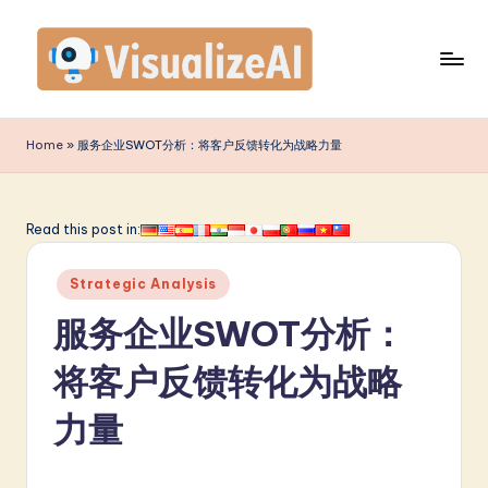
Skip
to
content
V
is
Home
»
服务企业SWOT分析：将客户反馈转化为战略力量
u
a
Read this post in:
li
Posted
z
Strategic Analysis
in
e
服务企业SWOT分析：
A
将客户反馈转化为战略
I
力量
S
i