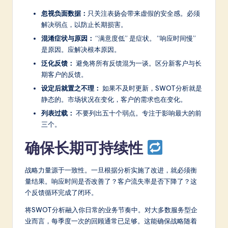
忽视负面数据：
只关注表扬会带来虚假的安全感。必须
解决弱点，以防止长期损害。
混淆症状与原因：
“满意度低” 是症状。 “响应时间慢”
是原因。应解决根本原因。
泛化反馈：
避免将所有反馈混为一谈。区分新客户与长
期客户的反馈。
设定后就置之不理：
如果不及时更新，SWOT分析就是
静态的。市场状况在变化，客户的需求也在变化。
列表过载：
不要列出五十个弱点。专注于影响最大的前
三个。
确保长期可持续性
战略力量源于一致性。一旦根据分析实施了改进，就必须衡
量结果。响应时间是否改善了？客户流失率是否下降了？这
个反馈循环完成了闭环。
将SWOT分析融入你日常的业务节奏中。对大多数服务型企
业而言，每季度一次的回顾通常已足够。这能确保战略随着