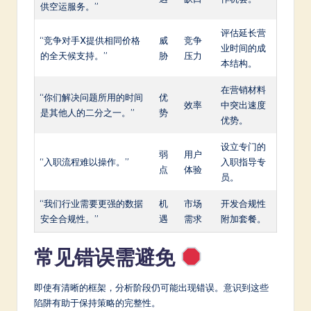
供空运服务。”
评估延长营
“竞争对手X提供相同价格
威
竞争
业时间的成
的全天候支持。”
胁
压力
本结构。
在营销材料
“你们解决问题所用的时间
优
效率
中突出速度
是其他人的二分之一。”
势
优势。
设立专门的
弱
用户
“入职流程难以操作。”
入职指导专
点
体验
员。
“我们行业需要更强的数据
机
市场
开发合规性
安全合规性。”
遇
需求
附加套餐。
常见错误需避免
即使有清晰的框架，分析阶段仍可能出现错误。意识到这些
陷阱有助于保持策略的完整性。