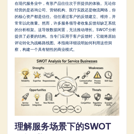
m
在现代服务业中，有形产品往往次于所提供的体验。无论你
经营的是咨询公司、营销机构、医疗实践还是物流网络，你
p
的核心资产都是信任。信任通过客户的反馈建立、维持，并
li
常常以此衡量。然而，许多服务领导者收集反馈却缺乏系统
的分析框架。这导致数据闲置，无法推动增长。SWOT分析
fi
提供了必要的结构。当专门应用于客户反馈时，它能将原始
e
评论转化为战略路线图。本指南详细说明如何利用这些洞
察，构建一个具有韧性的商业模式。
d
C
hi
n
e
s
e
-
理解服务场景下的SWOT
L