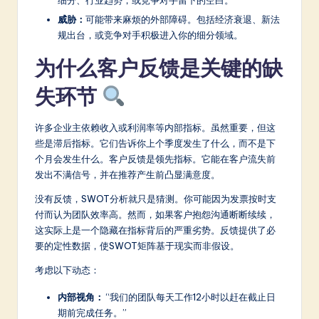
a
威胁：
可能带来麻烦的外部障碍。包括经济衰退、新法
r
规出台，或竞争对手积极进入你的细分领域。
e
为什么客户反馈是关键的缺
In
失环节
n
o
许多企业主依赖收入或利润率等内部指标。虽然重要，但这
v
些是滞后指标。它们告诉你上个季度发生了什么，而不是下
个月会发生什么。客户反馈是领先指标。它能在客户流失前
a
发出不满信号，并在推荐产生前凸显满意度。
ti
没有反馈，SWOT分析就只是猜测。你可能因为发票按时支
o
付而认为团队效率高。然而，如果客户抱怨沟通断断续续，
这实际上是一个隐藏在指标背后的严重劣势。反馈提供了必
n
要的定性数据，使SWOT矩阵基于现实而非假设。
考虑以下动态：
内部视角：
“我们的团队每天工作12小时以赶在截止日
期前完成任务。”