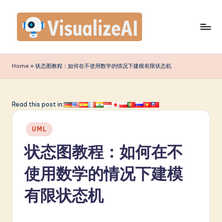
Skip
to
content
V
is
Home
»
状态图教程：如何在不使用数学的情况下建模有限状态机
u
a
Read this post in:
li
Posted
z
UML
in
e
状态图教程：如何在不
A
使用数学的情况下建模
I
有限状态机
S
i