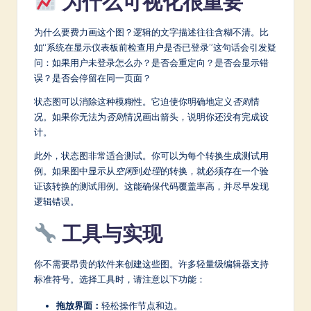
为什么可视化很重要
为什么要费力画这个图？逻辑的文字描述往往含糊不清。比
如“系统在显示仪表板前检查用户是否已登录”这句话会引发疑
问：如果用户未登录怎么办？是否会重定向？是否会显示错
误？是否会停留在同一页面？
状态图可以消除这种模糊性。它迫使你明确地定义
否则
情
况。如果你无法为
否则
情况画出箭头，说明你还没有完成设
计。
此外，状态图非常适合测试。你可以为每个转换生成测试用
例。如果图中显示从
空闲
到
处理
的转换，就必须存在一个验
证该转换的测试用例。这能确保代码覆盖率高，并尽早发现
逻辑错误。
工具与实现
你不需要昂贵的软件来创建这些图。许多轻量级编辑器支持
标准符号。选择工具时，请注意以下功能：
拖放界面：
轻松操作节点和边。