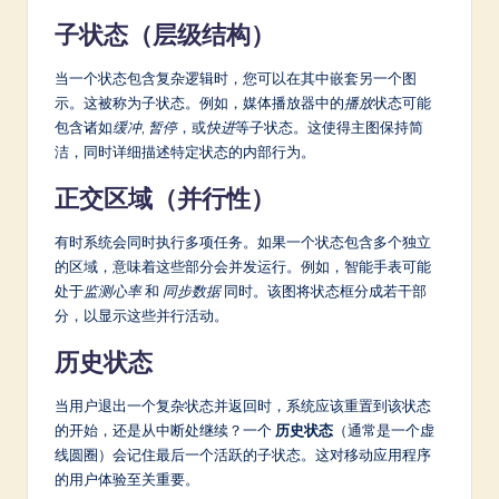
子状态（层级结构）
当一个状态包含复杂逻辑时，您可以在其中嵌套另一个图
示。这被称为子状态。例如，媒体播放器中的
播放
状态可能
包含诸如
缓冲
,
暂停
，或
快进
等子状态。这使得主图保持简
洁，同时详细描述特定状态的内部行为。
正交区域（并行性）
有时系统会同时执行多项任务。如果一个状态包含多个独立
的区域，意味着这些部分会并发运行。例如，智能手表可能
处于
监测心率
和
同步数据
同时。该图将状态框分成若干部
分，以显示这些并行活动。
历史状态
当用户退出一个复杂状态并返回时，系统应该重置到该状态
的开始，还是从中断处继续？一个
历史状态
（通常是一个虚
线圆圈）会记住最后一个活跃的子状态。这对移动应用程序
的用户体验至关重要。