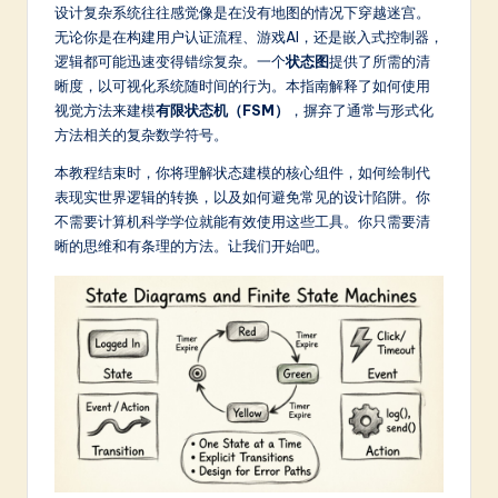
m
设计复杂系统往往感觉像是在没有地图的情况下穿越迷宫。
无论你是在构建用户认证流程、游戏AI，还是嵌入式控制器，
p
逻辑都可能迅速变得错综复杂。一个
状态图
提供了所需的清
li
晰度，以可视化系统随时间的行为。本指南解释了如何使用
视觉方法来建模
有限状态机（FSM）
，摒弃了通常与形式化
fi
方法相关的复杂数学符号。
e
本教程结束时，你将理解状态建模的核心组件，如何绘制代
d
表现实世界逻辑的转换，以及如何避免常见的设计陷阱。你
不需要计算机科学学位就能有效使用这些工具。你只需要清
C
晰的思维和有条理的方法。让我们开始吧。
hi
n
e
s
e
-
L