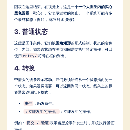
图表在这里结束。在视觉上，这是一个
一个大圆圈内的实心
黑色圆圈
（靶心）。它表示过程的终止。一个系统可能有多
个最终状态（例如，
成功
对比
失败
).
3. 普通状态
这些是工作条件。它们以
圆角矩形
的形式绘制。状态的名称
位于内部。如果该状态在等待期间需要执行特定操作，可以
使用
符号在框内列出。
entry/
4. 转换
带箭头的线条表示移动。它们必须始终从一个状态指向另一
个状态。如果逻辑需要，可以返回到同一状态。线条上的标
签通常遵循以下格式：
：触发条件。
事件
：立即发生的操作。
：立即发生的操作。
例如：
表示当
提交
事件发生时，系统执行
验证
提交 / 验证
操作。