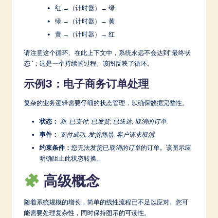
红 →（计时器）→ 绿
绿 →（计时器）→ 黄
黄 →（计时器）→ 红
请注意这个循环。在此上下文中，系统永远不会达到“最终状
态”；这是一个持续的过程。该图反映了循环。
示例3：电子商务订单处理
复杂的业务逻辑需要仔细的状态管理，以确保数据完整性。
状态：
新
,
已支付
,
已发货
,
已送达
,
取消的订单
.
事件：
支付成功
,
发货商品
,
客户请求取消
.
约束条件：
您无法发货已
取消的订单
的订单。该图示应
明确阻止此状态转换。
高级概念
随着系统规模的增长，简单的线性流程已不足以应对。您可
能需要处理复杂性，同时保持图示的可读性。