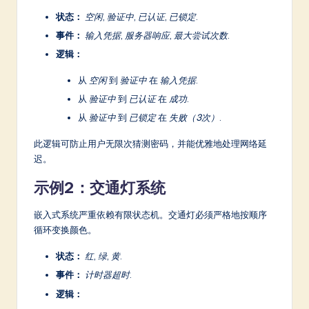
状态：
空闲
,
验证中
,
已认证
,
已锁定
.
事件：
输入凭据
,
服务器响应
,
最大尝试次数
.
逻辑：
从
空闲
到
验证中
在
输入凭据
.
从
验证中
到
已认证
在
成功
.
从
验证中
到
已锁定
在
失败（3次）
.
此逻辑可防止用户无限次猜测密码，并能优雅地处理网络延
迟。
示例2：交通灯系统
嵌入式系统严重依赖有限状态机。交通灯必须严格地按顺序
循环变换颜色。
状态：
红
,
绿
,
黄
.
事件：
计时器超时
.
逻辑：