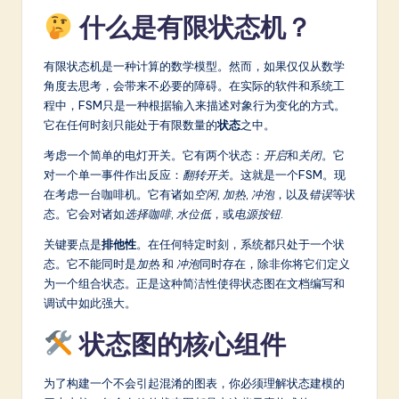
什么是有限状态机？
a
t
有限状态机是一种计算的数学模型。然而，如果仅仅从数学
e
角度去思考，会带来不必要的障碍。在实际的软件和系统工
程中，FSM只是一种根据输入来描述对象行为变化的方式。
s
它在任何时刻只能处于有限数量的
状态
之中。
t
考虑一个简单的电灯开关。它有两个状态：
开启
和
关闭
。它
in
对一个单一事件作出反应：
翻转开关
。这就是一个FSM。现
在考虑一台咖啡机。它有诸如
空闲
,
加热
,
冲泡
，以及
错误
等状
A
态。它会对诸如
选择咖啡
,
水位低
，或
电源按钮
.
I
关键要点是
排他性
。在任何特定时刻，系统都只处于一个状
&
态。它不能同时是
加热
和
冲泡
同时存在，除非你将它们定义
为一个组合状态。正是这种简洁性使得状态图在文档编写和
S
调试中如此强大。
o
状态图的核心组件
ft
w
为了构建一个不会引起混淆的图表，你必须理解状态建模的