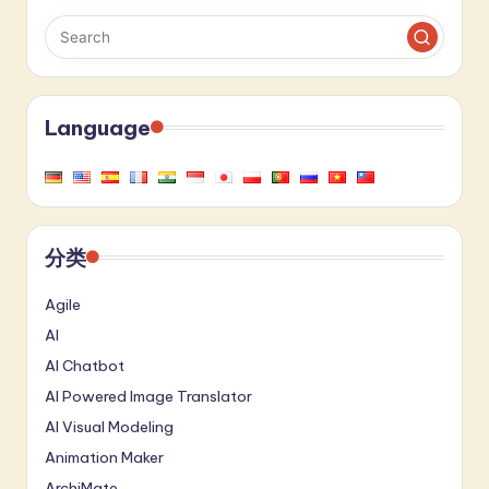
Language
分类
Agile
AI
AI Chatbot
AI Powered Image Translator
AI Visual Modeling
Animation Maker
ArchiMate