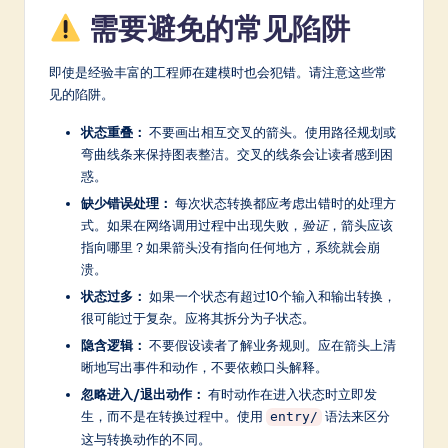
需要避免的常见陷阱
即使是经验丰富的工程师在建模时也会犯错。请注意这些常
见的陷阱。
状态重叠：
不要画出相互交叉的箭头。使用路径规划或
弯曲线条来保持图表整洁。交叉的线条会让读者感到困
惑。
缺少错误处理：
每次状态转换都应考虑出错时的处理方
式。如果在网络调用过程中出现失败，
验证
，箭头应该
指向哪里？如果箭头没有指向任何地方，系统就会崩
溃。
状态过多：
如果一个状态有超过10个输入和输出转换，
很可能过于复杂。应将其拆分为子状态。
隐含逻辑：
不要假设读者了解业务规则。应在箭头上清
晰地写出事件和动作，不要依赖口头解释。
忽略进入/退出动作：
有时动作在进入状态时立即发
生，而不是在转换过程中。使用
语法来区分
entry/
这与转换动作的不同。