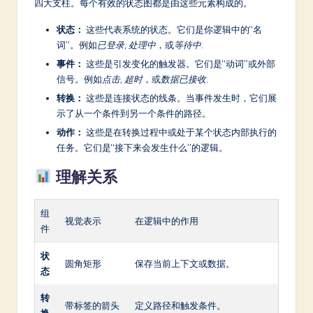
a
四大支柱。每个有效的状态图都是由这些元素构成的。
r
状态：
这些代表系统的状态。它们是你逻辑中的“名
词”。例如
已登录
,
处理中
，或
等待中
.
e
事件：
这些是引发变化的触发器。它们是“动词”或外部
In
信号。例如
点击
,
超时
，或
数据已接收
.
n
转换：
这些是连接状态的线条。当事件发生时，它们展
示了从一个条件到另一个条件的路径。
o
动作：
这些是在转换过程中或处于某个状态内部执行的
v
任务。它们是“接下来会发生什么”的逻辑。
a
理解关系
ti
o
组
视觉表示
在逻辑中的作用
件
n
状
圆角矩形
保存当前上下文或数据。
态
转
带标签的箭头
定义路径和触发条件。