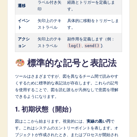
ラベル付き矢
経路とトリガーを定義しま
遷移
印
す。
イベン
矢印上のテキ
具体的に移動をトリガーしま
ト
ストラベル
す。
アクシ
矢印上のテキ
副作用を定義します（例：
ョン
ストラベル
,
).
log()
send()
標準的な記号と表記法
ツールはさまざまですが、図を異なるチーム間で読みやす
くするために標準的な表記法が存在します。これらの記号
を使用することで、図を読む誰もが凡例なしで意図を理解
できるようになります。
1. 初期状態（開始）
図はここから始まります。視覚的には、
実線の黒い円
で
す。これはシステムのエントリーポイントを表します。オ
ブジェクトが作成されたとき、またはプロセスが開始され