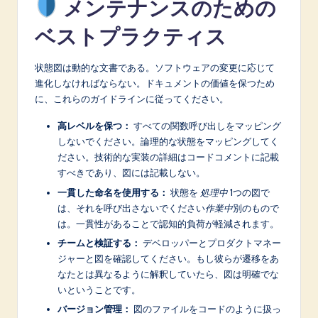
メンテナンスのための
ベストプラクティス
状態図は動的な文書である。ソフトウェアの変更に応じて
進化しなければならない。ドキュメントの価値を保つため
に、これらのガイドラインに従ってください。
高レベルを保つ：
すべての関数呼び出しをマッピング
しないでください。論理的な状態をマッピングしてく
ださい。技術的な実装の詳細はコードコメントに記載
すべきであり、図には記載しない。
一貫した命名を使用する：
状態を
処理中
1つの図で
は、それを呼び出さないでください
作業中
別のもので
は。一貫性があることで認知的負荷が軽減されます。
チームと検証する：
デベロッパーとプロダクトマネー
ジャーと図を確認してください。もし彼らが遷移をあ
なたとは異なるように解釈していたら、図は明確でな
いということです。
バージョン管理：
図のファイルをコードのように扱っ