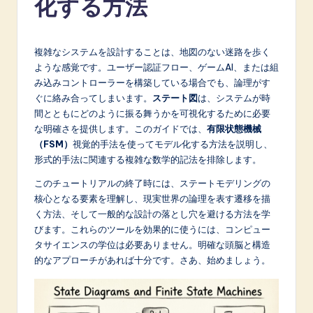
化する方法
p
a
n
複雑なシステムを設計することは、地図のない迷路を歩く
ような感覚です。ユーザー認証フロー、ゲームAI、または組
e
み込みコントローラーを構築している場合でも、論理がす
s
ぐに絡み合ってしまいます。
ステート図
は、システムが時
間とともにどのように振る舞うかを可視化するために必要
e
な明確さを提供します。このガイドでは、
有限状態機械
-
（FSM）
視覚的手法を使ってモデル化する方法を説明し、
形式的手法に関連する複雑な数学的記法を排除します。
L
このチュートリアルの終了時には、ステートモデリングの
a
核心となる要素を理解し、現実世界の論理を表す遷移を描
t
く方法、そして一般的な設計の落とし穴を避ける方法を学
びます。これらのツールを効果的に使うには、コンピュー
e
タサイエンスの学位は必要ありません。明確な頭脳と構造
s
的なアプローチがあれば十分です。さあ、始めましょう。
t
in