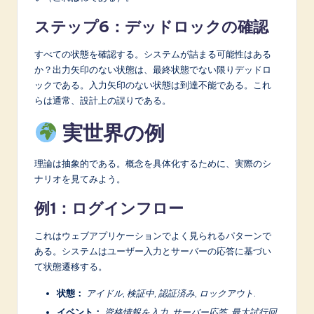
ステップ6：デッドロックの確認
すべての状態を確認する。システムが詰まる可能性はある
か？出力矢印のない状態は、最終状態でない限りデッドロ
ックである。入力矢印のない状態は到達不能である。これ
らは通常、設計上の誤りである。
実世界の例
理論は抽象的である。概念を具体化するために、実際のシ
ナリオを見てみよう。
例1：ログインフロー
これはウェブアプリケーションでよく見られるパターンで
ある。システムはユーザー入力とサーバーの応答に基づい
て状態遷移する。
状態：
アイドル
,
検証中
,
認証済み
,
ロックアウト
.
イベント：
資格情報を入力
,
サーバー応答
,
最大試行回