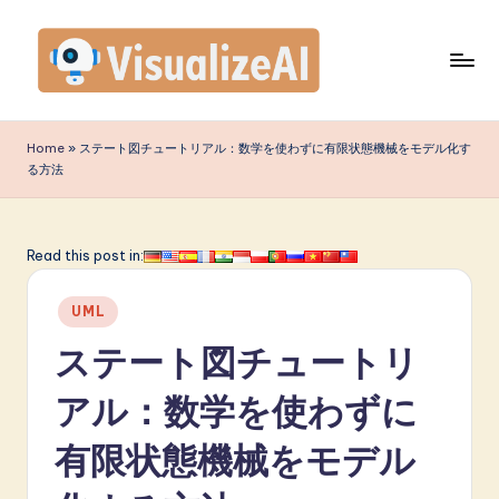
Skip
to
content
V
is
Home
»
ステート図チュートリアル：数学を使わずに有限状態機械をモデル化す
る方法
u
a
li
Read this post in:
z
Posted
UML
e
in
ステート図チュートリ
A
I
アル：数学を使わずに
J
有限状態機械をモデル
a