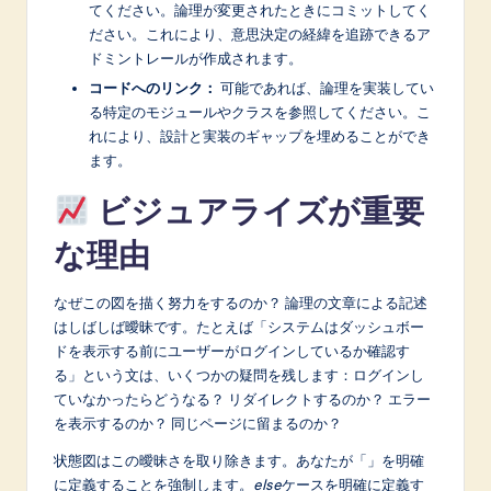
てください。論理が変更されたときにコミットしてく
ださい。これにより、意思決定の経緯を追跡できるア
ドミントレールが作成されます。
コードへのリンク：
可能であれば、論理を実装してい
る特定のモジュールやクラスを参照してください。こ
れにより、設計と実装のギャップを埋めることができ
ます。
ビジュアライズが重要
な理由
なぜこの図を描く努力をするのか？ 論理の文章による記述
はしばしば曖昧です。たとえば「システムはダッシュボー
ドを表示する前にユーザーがログインしているか確認す
る」という文は、いくつかの疑問を残します：ログインし
ていなかったらどうなる？ リダイレクトするのか？ エラー
を表示するのか？ 同じページに留まるのか？
状態図はこの曖昧さを取り除きます。あなたが「」を明確
に定義することを強制します。
else
ケースを明確に定義す