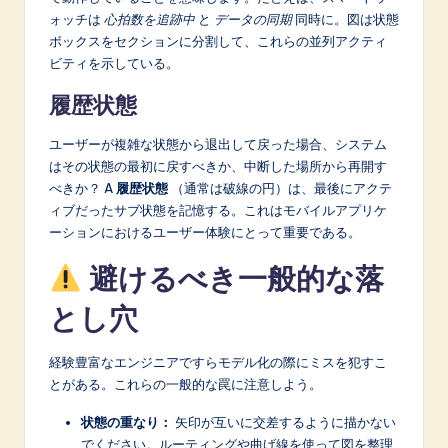
ォッチは
心拍数を追跡中
と
データの同期
同時に。図は状態
ボックスをセクションに分割して、これらの並列アクティ
ビティを示している。
履歴状態
ユーザーが複雑な状態から退出して戻った場合、システム
はその状態の最初に戻すべきか、中断した場所から再開す
べきか？ A
履歴状態
（通常は破線の円）は、最後にアクテ
ィブだったサブ状態を記憶する。これはモバイルアプリケ
ーションにおけるユーザー体験にとって重要である。
避けるべき一般的な落
とし穴
経験豊富なエンジニアですらモデル化の際にミスを犯すこ
とがある。これらの一般的な罠に注意しよう。
状態の重なり：
矢印が互いに交差するように描かない
でください。ルーティングや曲げ線を使って図を整理