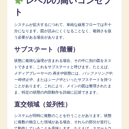
レベルの高いコンセプ
ト
システムが拡大するにつれて、単純な線形フローでは不十
分になります。図が読みにくくなることなく、複雑さを扱
う必要がある場合があります。
サブステート（階層）
状態に複雑な論理が含まれる場合、その中に別の図をネス
トできます。これをサブステートと呼びます。たとえば、
メディアプレーヤーの
再生中
状態には、
バッファリング中
,
一時停止中
、または
シーク中
といったサブステートを持つ
ことがあります。これにより、メインの図は整理されたま
ま、特定の状態の内部動作を詳細に記述できます。
直交領域（並列性）
システムが同時に複数のことを行うことがあります。状態
に複数の独立した領域がある場合、それらの部分が並行し
て動作していることを意味します。たとえば、スマートウ