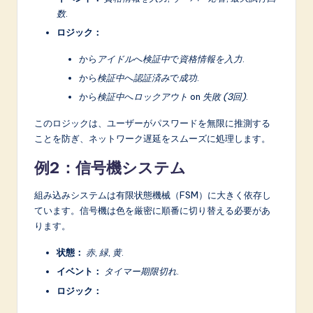
数
.
ロジック：
から
アイドル
へ
検証中
で
資格情報を入力
.
から
検証中
へ
認証済み
で
成功
.
から
検証中
へ
ロックアウト
on
失敗 (3回)
.
このロジックは、ユーザーがパスワードを無限に推測する
ことを防ぎ、ネットワーク遅延をスムーズに処理します。
例2：信号機システム
組み込みシステムは有限状態機械（FSM）に大きく依存し
ています。信号機は色を厳密に順番に切り替える必要があ
ります。
状態：
赤
,
緑
,
黄
.
イベント：
タイマー期限切れ
.
ロジック：