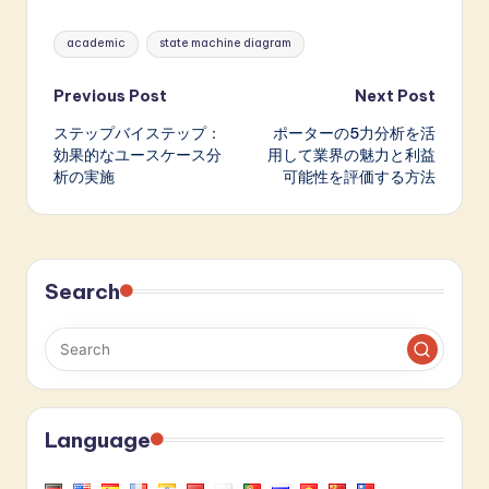
Tags:
academic
state machine diagram
Post
Previous Post
Next Post
ステップバイステップ：
ポーターの5力分析を活
navigation
効果的なユースケース分
用して業界の魅力と利益
析の実施
可能性を評価する方法
Search
Language