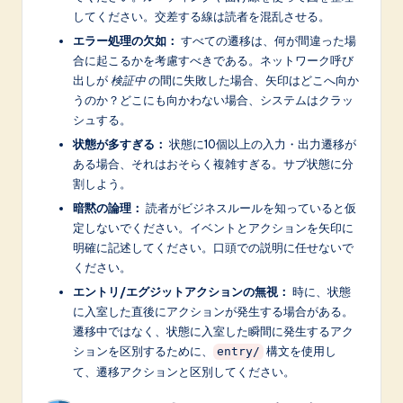
してください。交差する線は読者を混乱させる。
エラー処理の欠如：
すべての遷移は、何が間違った場
合に起こるかを考慮すべきである。ネットワーク呼び
出しが
検証中
の間に失敗した場合、矢印はどこへ向か
うのか？どこにも向かわない場合、システムはクラッ
シュする。
状態が多すぎる：
状態に10個以上の入力・出力遷移が
ある場合、それはおそらく複雑すぎる。サブ状態に分
割しよう。
暗黙の論理：
読者がビジネスルールを知っていると仮
定しないでください。イベントとアクションを矢印に
明確に記述してください。口頭での説明に任せないで
ください。
エントリ/エグジットアクションの無視：
時に、状態
に入室した直後にアクションが発生する場合がある。
遷移中ではなく、状態に入室した瞬間に発生するアク
ションを区別するために、
構文を使用し
entry/
て、遷移アクションと区別してください。