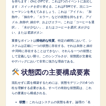
n
を持ちます：
On
と
Off
です。これは1つのイベントに反応し
ます：
スイッチを切り替える
。これはFSMです。次にコー
o
ヒーマシンを考えてみましょう。これは「アイドル」「加
v
熱中」「抽出中」「エラー」などの状態を持ちます。
アイ
ドル
,
加熱中
,
抽出中
、および
エラー
。これは「コーヒーを選
a
択」、「水が少ない」、または
コーヒーを選択
,
水が少な
ti
い
、または
電源ボタン
.
o
重要なポイントは
排他的な性質
。特定の瞬間において、シ
ステムは正確に一つの状態に存在する。それは
加熱
と
抽出
n
中
同時に存在することはできない、それらを一つの状態と
して定義しない限り。このシンプルさが、状態図が文書化
やデバッグにおいて非常に強力な理由である。
状態図の主要構成要素
混乱せずに図を構築するためには、状態モデリングの4つの
柱を理解する必要がある。すべての有効な状態図は、これ
らの要素から構成される。
状態：
これらはシステムの状態を表す。論理の「名