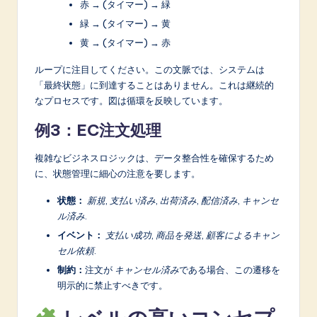
赤 → (タイマー) → 緑
緑 → (タイマー) → 黄
黄 → (タイマー) → 赤
ループに注目してください。この文脈では、システムは
「最終状態」に到達することはありません。これは継続的
なプロセスです。図は循環を反映しています。
例3：EC注文処理
複雑なビジネスロジックは、データ整合性を確保するため
に、状態管理に細心の注意を要します。
状態：
新規
,
支払い済み
,
出荷済み
,
配信済み
,
キャンセ
ル済み
.
イベント：
支払い成功
,
商品を発送
,
顧客によるキャン
セル依頼
.
制約：
注文が
キャンセル済み
である場合、この遷移を
明示的に禁止すべきです。