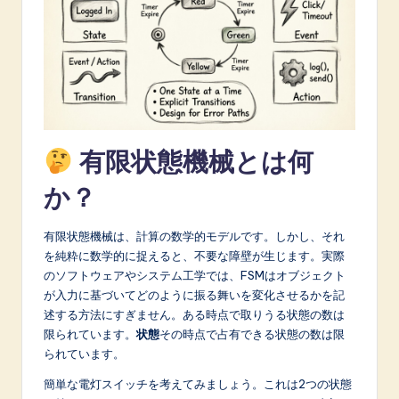
A
I
&
S
o
有限状態機械とは何
f
か？
t
w
有限状態機械は、計算の数学的モデルです。しかし、それ
a
を純粋に数学的に捉えると、不要な障壁が生じます。実際
のソフトウェアやシステム工学では、FSMはオブジェクト
r
が入力に基づいてどのように振る舞いを変化させるかを記
e
述する方法にすぎません。ある時点で取りうる状態の数は
限られています。
状態
その時点で占有できる状態の数は限
I
られています。
n
簡単な電灯スイッチを考えてみましょう。これは2つの状態