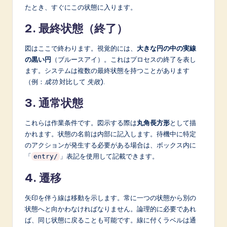
たとき、すぐにこの状態に入ります。
2. 最終状態（終了）
図はここで終わります。視覚的には、
大きな円の中の実線
の黒い円
（ブルースアイ）。これはプロセスの終了を表し
ます。システムは複数の最終状態を持つことがあります
（例：
成功
対比して
失敗
).
3. 通常状態
これらは作業条件です。図示する際は
丸角長方形
として描
かれます。状態の名前は内部に記入します。待機中に特定
のアクションが発生する必要がある場合は、ボックス内に
「
」表記を使用して記載できます。
entry/
4. 遷移
矢印を伴う線は移動を示します。常に一つの状態から別の
状態へと向かわなければなりません。論理的に必要であれ
ば、同じ状態に戻ることも可能です。線に付くラベルは通