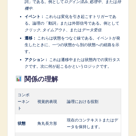
詞」である。例として
ログイン済み
,
処理中
、または
待
機中
.
イベント：
これらは変化を引き起こすトリガーであ
る。論理の「動詞」または外部信号である。例として
クリック
,
タイムアウト
、または
データ受信
.
遷移：
これらは状態をつなぐ線である。イベントが発
生したときに、一つの状態から別の状態への経路を示
す。
アクション：
これは遷移中または状態内での実行タス
クです。次に何が起こるかというロジックです。
関係の理解
コンポ
ーネン
視覚的表現
論理における役割
ト
現在のコンテキストまたはデ
状態
角丸長方形
ータを保持します。