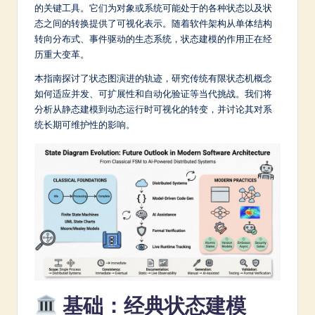
m
的关键工具。它们为对象或系统可能处于的各种状态以及状
态之间的转换提供了可视化表示。随着软件架构从单体结构
p
转向分布式、事件驱动的生态系统，状态建模的作用正在经
li
历重大变革。
fi
本指南探讨了状态图演进的轨迹，研究传统有限状态机概念
如何适应并发、可扩展性和自动化验证等当代挑战。我们将
e
分析从静态建模到动态运行时可视化的转变，并讨论其对系
d
统长期可维护性的影响。
C
hi
n
e
s
e
-
基础：经典状态建模
L