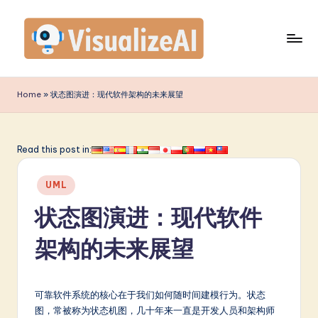
Skip
to
content
V
is
Home
»
状态图演进：现代软件架构的未来展望
u
a
Read this post in:
li
Posted
z
UML
in
e
状态图演进：现代软件
A
架构的未来展望
I
S
可靠软件系统的核心在于我们如何随时间建模行为。状态
i
图，常被称为状态机图，几十年来一直是开发人员和架构师