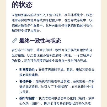
a
的状态
r
向微服务架构的转变引入了范式转变。在单体系统中，状态
e
通常存储在本地内存或共享数据库中。在分布式系统中，状
In
态被分散在多个服务中。这种分散性使得状态转换的可视化
和管理变得更加复杂。
n
最终一致性与状态
o
v
在分布式环境中，通常以即时一致性为代价换取可用性和分
区容错性。状态图现在必须考虑最终一致性。一个曾经原子
a
的转换，现在可能需要跨越多个服务在一段时间内完成。
ti
时间复杂性：
转换不再瞬时完成。延迟、重试和部分失
o
败必须被建模。
n
补偿事务：
如果状态转换在中途失败，系统需要一条明
确的回滚路径。这引入了“补偿状态”，在单体设计中很
少需要。
编排与编排：
状态管理可以是去中心化的（编排）或中
心化的（编排）。图示必须反映谁控制状态变化的流