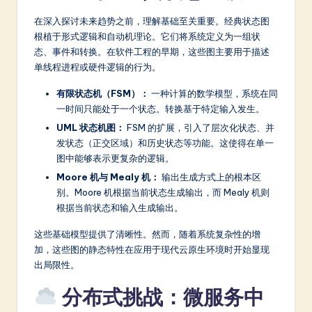
a
在深入探讨未来趋势之前，理解基础至关重要。经典状态图
根植于形式逻辑和自动机理论。它们将系统定义为一组状
t
态、事件和转换。在软件工程的早期，这些图主要用于描述
e
单线程进程或硬件逻辑的行为。
s
有限状态机（FSM）：
一种计算的数学模型，系统在同
t
一时间只能处于一个状态。转换基于特定输入发生。
UML 状态机图：
FSM 的扩展，引入了层次化状态、并
in
发状态（正交区域）和历史状态等功能。这使得在单一
A
图中能够表示更复杂的逻辑。
I
Moore 机与 Mealy 机：
输出生成方式上的根本区
别。Moore 机根据当前状态生成输出，而 Mealy 机则
&
根据当前状态和输入生成输出。
S
这些基础模型提供了清晰性。然而，随着系统复杂性的增
o
加，这些图的静态特性在应用于现代云原生环境时开始显现
出局限性。
ft
分布式挑战：微服务中
w