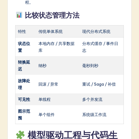
程。
比较状态管理方法
特性
传统单体系统
现代分布式系统
状态位
本地内存 / 共享数据
分布式缓存 / 事件日
置
库
志
转换延
纳秒
毫秒到秒
迟
故障处
回滚 / 异常
重试 / Saga / 补偿
理
可见性
单线程
多个并发流
图示范
单个组件
系统级工作流
围
模型驱动工程与代码生