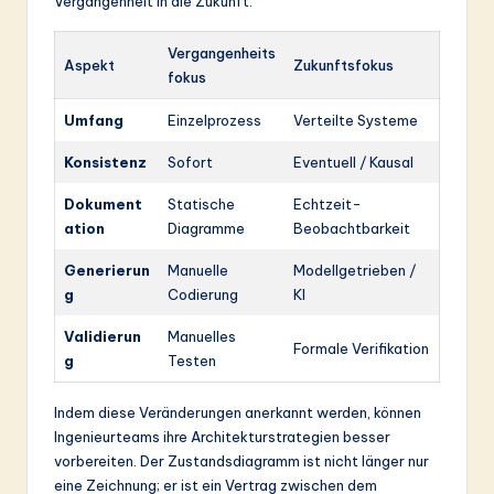
Vergangenheit in die Zukunft.
Vergangenheits
Aspekt
Zukunftsfokus
fokus
Umfang
Einzelprozess
Verteilte Systeme
Konsistenz
Sofort
Eventuell / Kausal
Dokument
Statische
Echtzeit-
ation
Diagramme
Beobachtbarkeit
Generierun
Manuelle
Modellgetrieben /
g
Codierung
KI
Validierun
Manuelles
Formale Verifikation
g
Testen
Indem diese Veränderungen anerkannt werden, können
Ingenieurteams ihre Architekturstrategien besser
vorbereiten. Der Zustandsdiagramm ist nicht länger nur
eine Zeichnung; er ist ein Vertrag zwischen dem