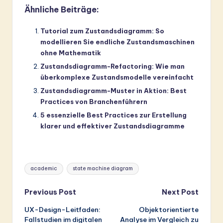
Ähnliche Beiträge:
Tutorial zum Zustandsdiagramm: So
modellieren Sie endliche Zustandsmaschinen
ohne Mathematik
Zustandsdiagramm-Refactoring: Wie man
überkomplexe Zustandsmodelle vereinfacht
Zustandsdiagramm-Muster in Aktion: Best
Practices von Branchenführern
5 essenzielle Best Practices zur Erstellung
klarer und effektiver Zustandsdiagramme
Tags:
academic
state machine diagram
Post
Previous Post
Next Post
UX-Design-Leitfaden:
Objektorientierte
navigation
Fallstudien im digitalen
Analyse im Vergleich zu