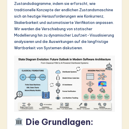
Zustandsdiagramme, indem sie erforscht, wie
&
traditionelle Konzepte der endlichen Zustandsmaschine
S
sich an heutige Herausforderungen wie Konkurrenz,
Skalierbarkeit und automatisierte Verifikation anpassen.
o
Wir werden die Verschiebung von statischer
ft
Modellierung hin zu dynamischer Laufzeit-Visualisierung
analysieren und die Auswirkungen auf die langfristige
w
Wartbarkeit von Systemen diskutieren.
a
r
e
In
n
o
v
Die Grundlagen:
a