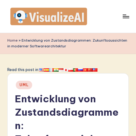
Skip
to
content
V
is
Home
»
Entwicklung von Zustandsdiagrammen: Zukunftsaussichten
in moderner Softwarearchitektur
u
a
li
Read this post in:
z
Posted
UML
e
in
Entwicklung von
A
I
Zustandsdiagramme
G
n:
e