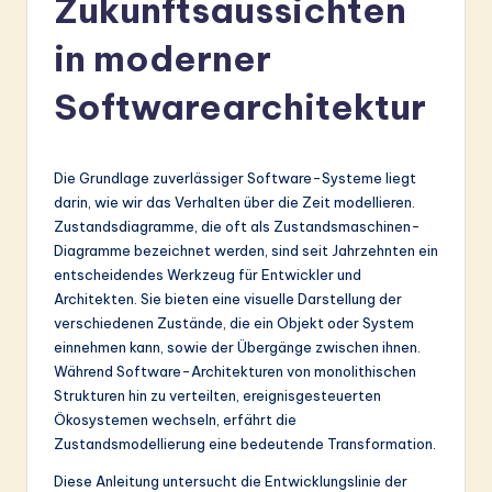
Zukunftsaussichten
r
m
in moderner
a
Softwarearchitektur
n
-
Die Grundlage zuverlässiger Software-Systeme liegt
L
darin, wie wir das Verhalten über die Zeit modellieren.
a
Zustandsdiagramme, die oft als Zustandsmaschinen-
Diagramme bezeichnet werden, sind seit Jahrzehnten ein
t
entscheidendes Werkzeug für Entwickler und
e
Architekten. Sie bieten eine visuelle Darstellung der
verschiedenen Zustände, die ein Objekt oder System
s
einnehmen kann, sowie der Übergänge zwischen ihnen.
t
Während Software-Architekturen von monolithischen
Strukturen hin zu verteilten, ereignisgesteuerten
in
Ökosystemen wechseln, erfährt die
A
Zustandsmodellierung eine bedeutende Transformation.
I
Diese Anleitung untersucht die Entwicklungslinie der