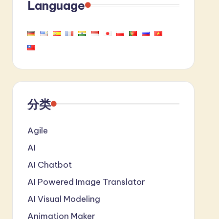
Language
分类
Agile
AI
AI Chatbot
AI Powered Image Translator
AI Visual Modeling
Animation Maker