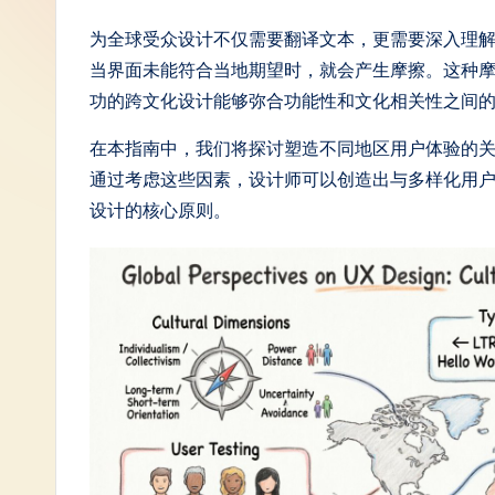
S
为全球受众设计不仅需要翻译文本，更需要深入理
当界面未能符合当地期望时，就会产生摩擦。这种
i
功的跨文化设计能够弥合功能性和文化相关性之间
m
在本指南中，我们将探讨塑造不同地区用户体验的
p
通过考虑这些因素，设计师可以创造出与多样化用
设计的核心原则。
li
fi
e
d
C
hi