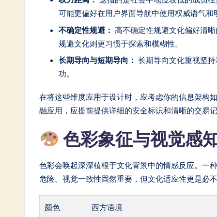
in
可能更偏好在用户界面导航中使用权威语气和
A
不确定性规避：
高不确定性规避文化偏好清晰
规避文化则更习惯于探索和模糊性。
I
长期导向与短期导向：
长期导向文化重视坚持
&
功。
S
在将这些维度应用于设计时，应考虑你的信息架构
o
融应用，应提前提供详细的安全标识和清晰的交易
ft
色彩象征与视觉感
w
色彩会唤起深深植根于文化背景中的情感反应。一
a
危险。视觉一致性固然重要，但文化适应性更是必
r
颜色
西方语境
e