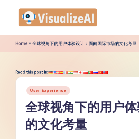
Skip
to
V
content
is
Home
»
全球视角下的用户体验设计：面向国际市场的文化考量
u
a
Read this post in:
li
Posted
User Experience
z
in
全球视角下的用户体
e
的文化考量
A
I