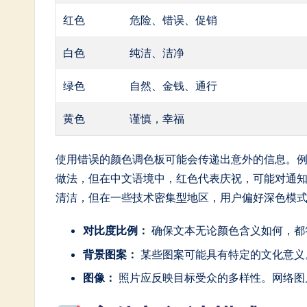
In
红色
危险、错误、促销
n
白色
纯洁、洁净
o
绿色
自然、金钱、通行
v
黄色
谨慎，幸福
a
使用错误的颜色调色板可能会传递出意外的信息。例
ti
做法，但在中文语境中，红色代表庆祝，可能对通
o
清洁，但在一些技术密集型地区，用户偏好深色模
n
对比度比例：
确保文本无论颜色含义如何，都
背景图案：
某些图案可能具有特定的文化意义
图像：
照片应反映目标受众的多样性。网络图