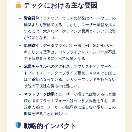
テックにおける主な要因
資金要件：
コアソフトウェアの開発はハードウェアの
構築よりも安価である。しかし、ユーザー基盤を拡大
するには、大きなマーケティング費用とインフラ投資
が必要となる。
規制遵守：
データプライバシー法（例：GDPR）やセ
キュリティ基準は、コンプライアンスインフラが不足
する新規参入者にとって障壁となる。
流通チャネルへのアクセス：
アプリストア、マーケッ
トプレイス、エンタープライズ販売チャネルはしばし
ば門番制になっている。レガシーブランドを持たない
状態で可視性を得るのは難しい。
ネットワーク効果：
ユーザーが増えれば増えるほど価
値が増すプラットフォームは高い参入障壁を生む。新
規参入者は、ユーザーの臨界点に達しない限り、この
循環を破ることが難しい。
戦略的インパクト