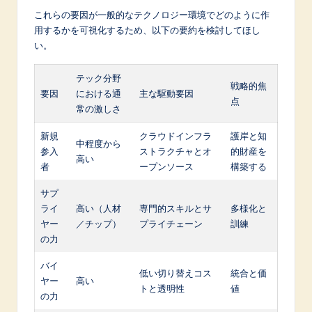
これらの要因が一般的なテクノロジー環境でどのように作
用するかを可視化するため、以下の要約を検討してほし
い。
テック分野
戦略的焦
要因
における通
主な駆動要因
点
常の激しさ
新規
クラウドインフラ
護岸と知
中程度から
参入
ストラクチャとオ
的財産を
高い
者
ープンソース
構築する
サプ
ライ
高い（人材
専門的スキルとサ
多様化と
ヤー
／チップ）
プライチェーン
訓練
の力
バイ
低い切り替えコス
統合と価
ヤー
高い
トと透明性
値
の力