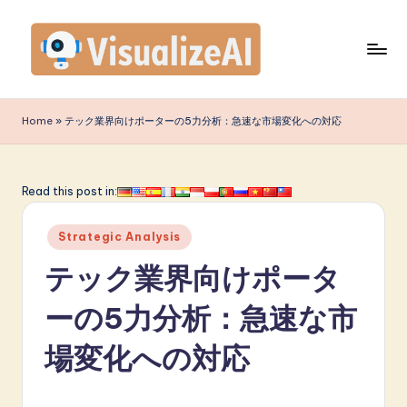
Skip
to
content
V
is
Home
»
テック業界向けポーターの5力分析：急速な市場変化への対応
u
a
Read this post in:
li
Posted
z
Strategic Analysis
in
e
テック業界向けポータ
A
ーの5力分析：急速な市
I
場変化への対応
J
a