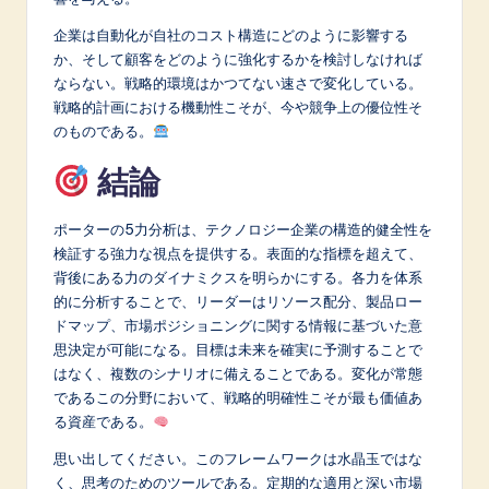
企業は自動化が自社のコスト構造にどのように影響する
か、そして顧客をどのように強化するかを検討しなければ
ならない。戦略的環境はかつてない速さで変化している。
戦略的計画における機動性こそが、今や競争上の優位性そ
のものである。
結論
ポーターの5力分析は、テクノロジー企業の構造的健全性を
検証する強力な視点を提供する。表面的な指標を超えて、
背後にある力のダイナミクスを明らかにする。各力を体系
的に分析することで、リーダーはリソース配分、製品ロー
ドマップ、市場ポジショニングに関する情報に基づいた意
思決定が可能になる。目標は未来を確実に予測することで
はなく、複数のシナリオに備えることである。変化が常態
であるこの分野において、戦略的明確性こそが最も価値あ
る資産である。
思い出してください。このフレームワークは水晶玉ではな
く、思考のためのツールである。定期的な適用と深い市場