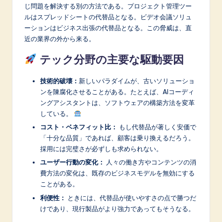
じ問題を解決する別の方法である。プロジェクト管理ツー
ルはスプレッドシートの代替品となる。ビデオ会議ソリュ
ーションはビジネス出張の代替品となる。この脅威は、直
近の業界の外から来る。
テック分野の主要な駆動要因
技術的破壊：
新しいパラダイムが、古いソリューショ
ンを陳腐化させることがある。たとえば、AIコーディ
ングアシスタントは、ソフトウェアの構築方法を変革
している。
コスト・ベネフィット比：
もし代替品が著しく安価で
「十分な品質」であれば、顧客は乗り換えるだろう。
採用には完璧さが必ずしも求められない。
ユーザー行動の変化：
人々の働き方やコンテンツの消
費方法の変化は、既存のビジネスモデルを無効にする
ことがある。
利便性：
ときには、代替品が使いやすさの点で勝つだ
けであり、現行製品がより強力であってもそうなる。