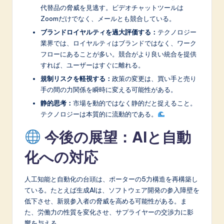
代替品の脅威を見逃す。ビデオチャットツールは
Zoomだけでなく、メールとも競合している。
ブランドロイヤルティを過大評価する：
テクノロジー
業界では、ロイヤルティはブランドではなく、ワーク
フローにあることが多い。競合がより良い統合を提供
すれば、ユーザーはすぐに離れる。
規制リスクを軽視する：
政策の変更は、買い手と売り
手の間の力関係を瞬時に変える可能性がある。
静的思考：
市場を動的ではなく静的だと捉えること。
テクノロジーは本質的に流動的である。
今後の展望：AIと自動
化への対応
人工知能と自動化の台頭は、ポーターの5力構造を再構築し
ている。たとえば生成AIは、ソフトウェア開発の参入障壁を
低下させ、新規参入者の脅威を高める可能性がある。ま
た、労働力の性質を変化させ、サプライヤーの交渉力に影
響を与える。