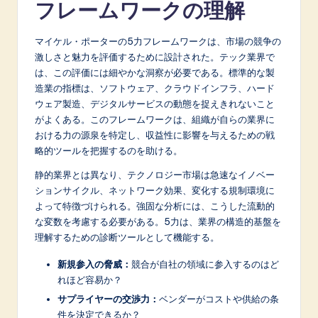
フレームワークの理解
A
I
マイケル・ポーターの5力フレームワークは、市場の競争の
激しさと魅力を評価するために設計された。テック業界で
&
は、この評価には細やかな洞察が必要である。標準的な製
S
造業の指標は、ソフトウェア、クラウドインフラ、ハード
ウェア製造、デジタルサービスの動態を捉えきれないこと
o
がよくある。このフレームワークは、組織が自らの業界に
f
おける力の源泉を特定し、収益性に影響を与えるための戦
略的ツールを把握するのを助ける。
t
静的業界とは異なり、テクノロジー市場は急速なイノベー
w
ションサイクル、ネットワーク効果、変化する規制環境に
a
よって特徴づけられる。強固な分析には、こうした流動的
な変数を考慮する必要がある。5力は、業界の構造的基盤を
r
理解するための診断ツールとして機能する。
e
新規参入の脅威：
競合が自社の領域に参入するのはど
I
れほど容易か？
n
サプライヤーの交渉力：
ベンダーがコストや供給の条
件を決定できるか？