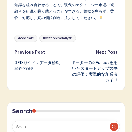
知識を組み合わせることで、現代のテクノロジー市場の複
雑さを組織が乗り越えることができる。警戒を怠らず、柔
軟に対応し、真の価値創造に注力してください。
Tags:
academic
five forces analysis
Post
Previous Post
Next Post
DFDガイド：データ移動
ポーターの5 Forcesを用
navigation
経路の分析
いたスタートアップ競争
の評価：実践的な創業者
ガイド
Search