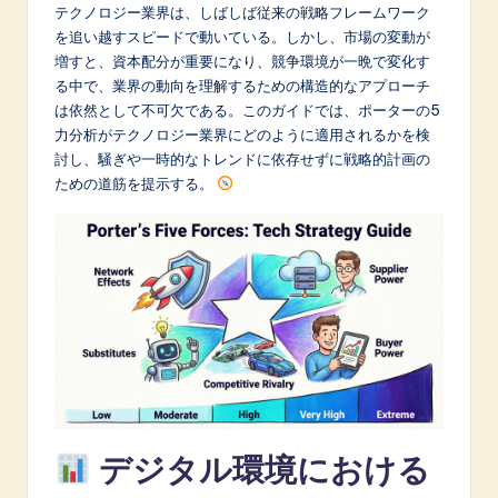
p
テクノロジー業界は、しばしば従来の戦略フレームワーク
を追い越すスピードで動いている。しかし、市場の変動が
a
増すと、資本配分が重要になり、競争環境が一晩で変化す
n
る中で、業界の動向を理解するための構造的なアプローチ
は依然として不可欠である。このガイドでは、ポーターの5
e
力分析がテクノロジー業界にどのように適用されるかを検
s
討し、騒ぎや一時的なトレンドに依存せずに戦略的計画の
ための道筋を提示する。
e
-
L
a
t
e
s
t
デジタル環境における
in