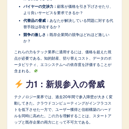
n
バイヤーの交渉力：
顧客が価格を引き下げさせたり、
o
より良いサービスを要求できるか？
v
代替品の脅威：
あなたが解決している問題に対する代
替手段は存在するか？
a
競争の激しさ：
既存企業間の競争はどれほど激しい
ti
か？
o
これらの力をテック業界に適用するには、価格を超えた視
n
点が必要である。知的財産、切り替えコスト、データのポ
ータビリティ、エコシステムへの依存度を評価することが
含まれる。
力1：新規参入の脅威
テクノロジー業界では、過去20年間で参入障壁が大きく変
動してきた。クラウドコンピューティングがインフラコス
トを低下させた一方で、ユーザー獲得と信頼構築のハード
ルを同時に高めた。この力を理解することは、スタートア
ップと既存企業の両方にとって不可欠である。