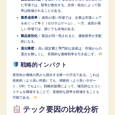
た市場では、競争が激化する。合併・統合によって競
争は軽減されることがある。
業界成長率：
成長が遅い市場では、企業は市場シェア
をめぐって争う（ゼロサムゲーム）。一方、成長が著
しい市場では、誰にでも余地がある。
製品差別化：
製品が同一視されると、価格競争が支配
的になる。
退出障壁：
高い固定費と専門的な資産は、市場からの
退出を難しくし、長期的な価格戦争を引き起こす。
戦略的インパクト
差別化が価格の罠から脱出する唯一の方法である。これは
技術的（より高い性能）でも、体験的（より良いサポー
ト、UX）でもよい。戦略的提携によって、補完的なエコシ
ステムを構築することで、直接的な競争を軽減することも
可能である。
テック要因の比較分析