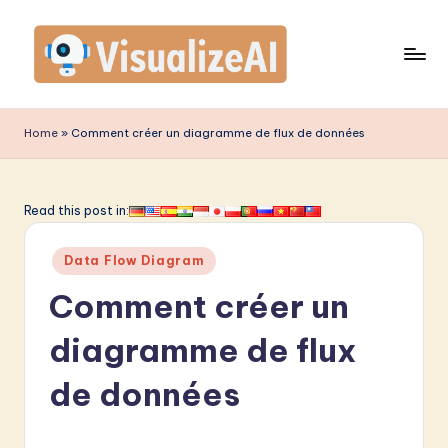
Skip
to
content
V
is
Home
»
Comment créer un diagramme de flux de données
u
a
Read this post in:
li
Posted
z
Data Flow Diagram
in
e
Comment créer un
A
diagramme de flux
I
de données
F
r