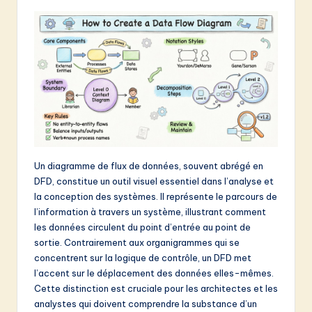
e
n
c
h
-
L
a
Un diagramme de flux de données, souvent abrégé en
t
DFD, constitue un outil visuel essentiel dans l’analyse et
e
la conception des systèmes. Il représente le parcours de
l’information à travers un système, illustrant comment
s
les données circulent du point d’entrée au point de
t
sortie. Contrairement aux organigrammes qui se
concentrent sur la logique de contrôle, un DFD met
in
l’accent sur le déplacement des données elles-mêmes.
A
Cette distinction est cruciale pour les architectes et les
analystes qui doivent comprendre la substance d’un
I