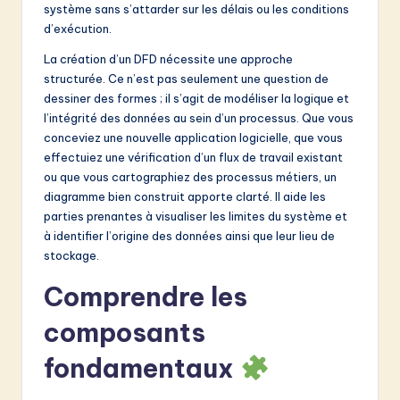
système sans s’attarder sur les délais ou les conditions
&
d’exécution.
S
La création d’un DFD nécessite une approche
o
structurée. Ce n’est pas seulement une question de
dessiner des formes ; il s’agit de modéliser la logique et
f
l’intégrité des données au sein d’un processus. Que vous
t
conceviez une nouvelle application logicielle, que vous
effectuiez une vérification d’un flux de travail existant
w
ou que vous cartographiez des processus métiers, un
a
diagramme bien construit apporte clarté. Il aide les
parties prenantes à visualiser les limites du système et
r
à identifier l’origine des données ainsi que leur lieu de
e
stockage.
I
Comprendre les
n
composants
n
fondamentaux
o