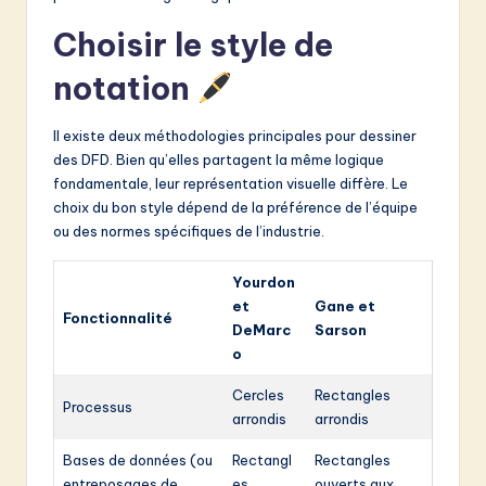
Choisir le style de
notation
Il existe deux méthodologies principales pour dessiner
des DFD. Bien qu’elles partagent la même logique
fondamentale, leur représentation visuelle diffère. Le
choix du bon style dépend de la préférence de l’équipe
ou des normes spécifiques de l’industrie.
Yourdon
et
Gane et
Fonctionnalité
DeMarc
Sarson
o
Cercles
Rectangles
Processus
arrondis
arrondis
Bases de données (ou
Rectangl
Rectangles
entreposages de
es
ouverts aux