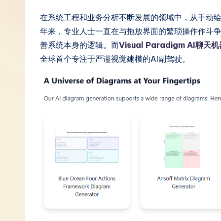
S
在系统工程和业务分析不断发展的领域中，从手动
年来，专业人士一直在与拖放界面的繁琐操作作斗
i
善系统本身的逻辑。而
Visual Paradigm AI聊天
m
全球首个专注于严谨视觉建模的AI副驾驶。
p
li
fi
e
d
C
hi