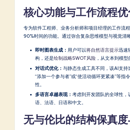
in
核心功能与工作流程优
A
专为软件工程师、业务分析师和项目经理的工作流
I
90%时间的功能。通过弥合复杂思维模型与视觉清
&
即时图表生成：
用户可以
将自然语言提示
迅速
S
构，还是
绘制战略SWOT风险
，从文本到模型
o
对话式优化：
与静态生成工具不同，该AI支
“添加一个参与者”或“使活动循环更紧凑”等
ft
性。
w
多语言卓越表现：
考虑到开发团队的全球性，
a
语、法语、日语和中文。
r
无与伦比的结构保真度
e