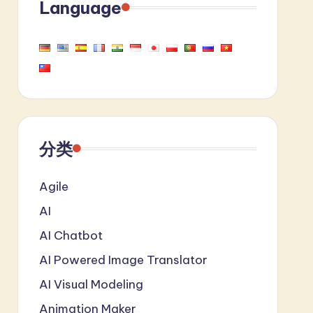
Language
分类
Agile
AI
AI Chatbot
AI Powered Image Translator
AI Visual Modeling
Animation Maker