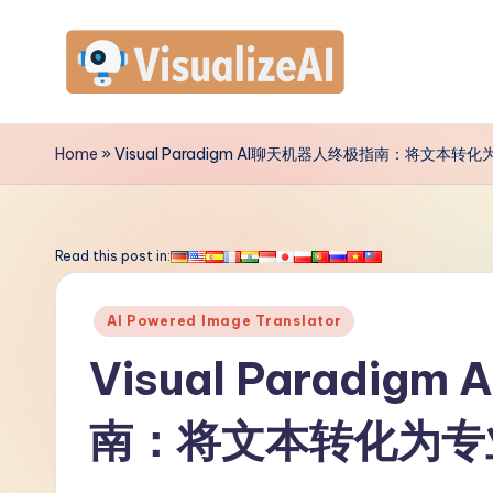
Skip
to
V
content
is
Home
»
Visual Paradigm AI聊天机器人终极指南：将文本转
u
a
Read this post in:
li
Posted
AI Powered Image Translator
z
in
Visual Paradi
e
南：将文本转化为专
A
I