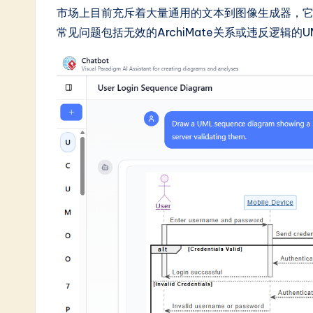
市场上目前充斥着大量通用的文本到图像生成器，
In
常见问题包括无效的ArchiMate关系或违反逻辑的
n
o
v
a
ti
o
n