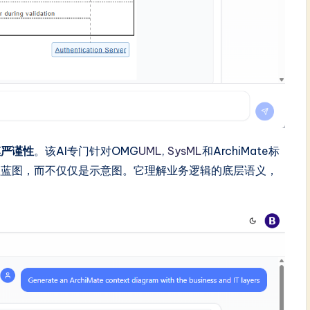
模严谨性
。该AI专门针对OMG
UML
,
SysML
和ArchiMate标
程蓝图，而不仅仅是示意图。它理解业务逻辑的底层语义，
。