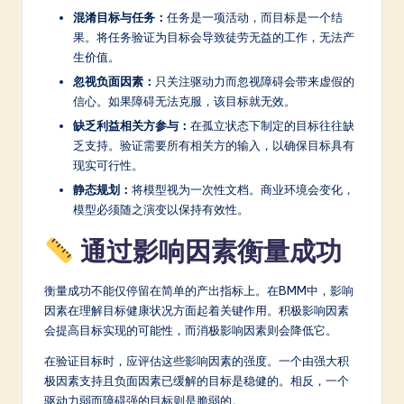
混淆目标与任务：
任务是一项活动，而目标是一个结
果。将任务验证为目标会导致徒劳无益的工作，无法产
生价值。
忽视负面因素：
只关注驱动力而忽视障碍会带来虚假的
信心。如果障碍无法克服，该目标就无效。
缺乏利益相关方参与：
在孤立状态下制定的目标往往缺
乏支持。验证需要所有相关方的输入，以确保目标具有
现实可行性。
静态规划：
将模型视为一次性文档。商业环境会变化，
模型必须随之演变以保持有效性。
通过影响因素衡量成功
衡量成功不能仅停留在简单的产出指标上。在BMM中，影响
因素在理解目标健康状况方面起着关键作用。积极影响因素
会提高目标实现的可能性，而消极影响因素则会降低它。
在验证目标时，应评估这些影响因素的强度。一个由强大积
极因素支持且负面因素已缓解的目标是稳健的。相反，一个
驱动力弱而障碍强的目标则是脆弱的。