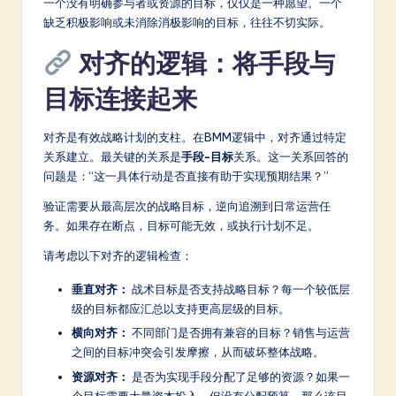
a
一个没有明确参与者或资源的目标，仅仅是一种愿望。一个
缺乏积极影响或未消除消极影响的目标，往往不切实际。
r
对齐的逻辑：将手段与
e
In
目标连接起来
n
对齐是有效战略计划的支柱。在BMM逻辑中，对齐通过特定
o
关系建立。最关键的关系是
手段-目标
关系。这一关系回答的
问题是：“这一具体行动是否直接有助于实现预期结果？”
v
a
验证需要从最高层次的战略目标，逆向追溯到日常运营任
务。如果存在断点，目标可能无效，或执行计划不足。
ti
请考虑以下对齐的逻辑检查：
o
垂直对齐：
战术目标是否支持战略目标？每一个较低层
n
级的目标都应汇总以支持更高层级的目标。
横向对齐：
不同部门是否拥有兼容的目标？销售与运营
之间的目标冲突会引发摩擦，从而破坏整体战略。
资源对齐：
是否为实现手段分配了足够的资源？如果一
个目标需要大量资本投入，但没有分配预算，那么该目