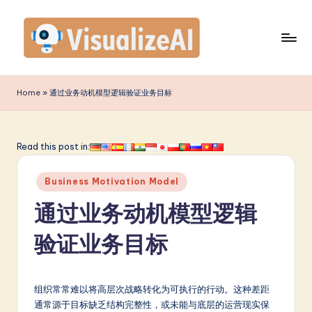
Skip
to
content
V
is
Home
»
通过业务动机模型逻辑验证业务目标
u
a
Read this post in:
li
Posted
z
Business Motivation Model
in
e
通过业务动机模型逻辑
A
验证业务目标
I
S
组织常常难以将高层次战略转化为可执行的行动。这种差距
i
通常源于目标缺乏结构完整性，或未能与底层的运营现实保