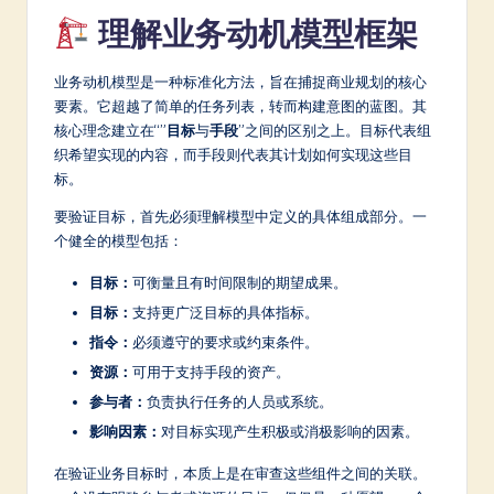
理解业务动机模型框架
a
t
业务动机模型是一种标准化方法，旨在捕捉商业规划的核心
e
要素。它超越了简单的任务列表，转而构建意图的蓝图。其
核心理念建立在“”
目标
与
手段
”之间的区别之上。目标代表组
s
织希望实现的内容，而手段则代表其计划如何实现这些目
t
标。
in
要验证目标，首先必须理解模型中定义的具体组成部分。一
个健全的模型包括：
A
I
目标：
可衡量且有时间限制的期望成果。
目标：
支持更广泛目标的具体指标。
&
指令：
必须遵守的要求或约束条件。
S
资源：
可用于支持手段的资产。
o
参与者：
负责执行任务的人员或系统。
ft
影响因素：
对目标实现产生积极或消极影响的因素。
w
在验证业务目标时，本质上是在审查这些组件之间的关联。