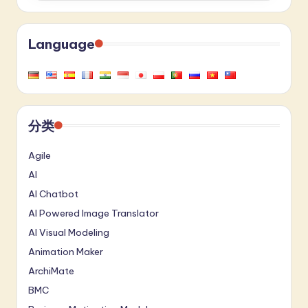
Language
分类
Agile
AI
AI Chatbot
AI Powered Image Translator
AI Visual Modeling
Animation Maker
ArchiMate
BMC