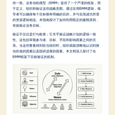
m
持一致。业务动机模型（BMM）提供了一个严谨的框架，用
于定义、组织和验证这些战略意图。通过应用BMM逻辑，领
p
导者可以确保每个目标都有明确的目的，并与实现成功所需
li
的资源逻辑相连。本指南探讨了如何利用既定的建模原则，
有效验证业务目标。
fi
验证不仅仅是打勾检查；它关乎验证战略计划的逻辑一致
e
性。这包括审视参与者、目标、手段和影响因素之间的关
d
系。当这些要素得到恰当组织时，组织就能清晰地认识到推
动价值的因素以及阻碍进展的因素。本文档深入探讨了在
C
BMM框架下目标验证的机制。
hi
n
e
s
e
-
L