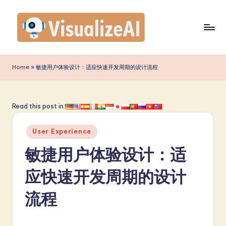
Skip
to
content
V
is
Home
»
敏捷用户体验设计：适应快速开发周期的设计流程
u
a
Read this post in:
li
Posted
z
User Experience
in
e
敏捷用户体验设计：适
A
应快速开发周期的设计
I
流程
S
i