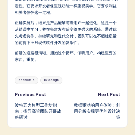
定性。它要求开发者像重视功能一样重视美学。它要求利益
相关者信任这一过程。
正确实施后，结果是产品能够随着用户一起进化。这是一个
从错误中学习，并在每次发布后变得更强大的系统。通过优
先考虑协作、持续研究和迭代交付，团队可以在不牺牲质量
的前提下应对现代软件开发的复杂性。
前进的道路很清晰。拥抱这个循环。倾听用户。构建重要的
东西。重复。
Tags:
academic
ux design
Post
Previous Post
Next Post
波特五力模型工作坊指
数据驱动的用户体验：利
navigation
南：指导高管团队开展战
用分析实现更优的设计决
略研讨
策