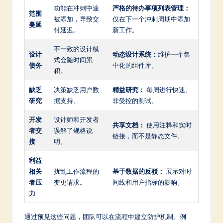
功能在冲刺中途
严格的待办事项列表管理：
范围
被添加，导致交
仅在下一个冲刺周期中添加
蔓延
付延迟。
新工作。
不一致的设计模
设计
动态设计系统：
维护一个集
式会随时间累
债务
中化的组件库。
积。
缺乏
决策缺乏用户数
精益研究：
每周进行快速、
研究
据支持。
非受控的测试。
开发
设计师和开发者
共享文档：
使用注释和实时
者交
误解了规格说
链接，而不是静态文件。
接
明。
利益
相关
扰乱工作流程的
基于数据的反驳：
展示对时
者压
变更请求。
间线和用户指标的影响。
力
通过预见这些问题，团队可以在流程中建立防护机制。例