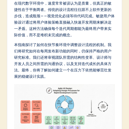
m
在现代数字环境中，速度常常被误认为是质量，但真正的敏
捷性在于平衡两者。传统的设计流程往往跟不上软件更新的
p
步伐，造成瓶颈——视觉优化必须等待代码完成。敏捷用户体
li
验设计通过将用户体验策略直接融入快速开发周期来解决这
一矛盾。这种方法确保每个迭代周期都能为最终用户带来实
fi
际价值，而不是堆积未完成的概念。
e
本指南探讨了如何在快节奏环境中调整设计流程的机制。我
d
们将研究如何在每周发布新功能的同时，仍保持严格的用户
研究标准。我们还将审视团队所需的结构性变革、设计师与
C
开发人员之间所需的沟通协议，以及支持迭代成长的具体方
hi
法。最终，你将了解如何建立一个在压力下依然能够茁壮发
展的稳健设计实践。
n
e
s
e
-
L