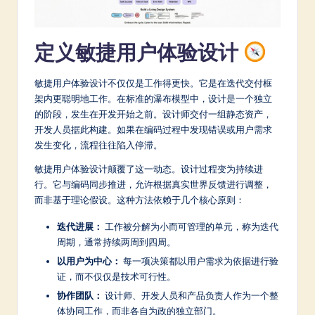
a
t
定义敏捷用户体验设计
e
敏捷用户体验设计不仅仅是工作得更快。它是在迭代交付框
s
架内更聪明地工作。在标准的瀑布模型中，设计是一个独立
t
的阶段，发生在开发开始之前。设计师交付一组静态资产，
开发人员据此构建。如果在编码过程中发现错误或用户需求
in
发生变化，流程往往陷入停滞。
A
敏捷用户体验设计颠覆了这一动态。设计过程变为持续进
I
行。它与编码同步推进，允许根据真实世界反馈进行调整，
而非基于理论假设。这种方法依赖于几个核心原则：
&
S
迭代进展：
工作被分解为小而可管理的单元，称为迭代
周期，通常持续两周到四周。
o
以用户为中心：
每一项决策都以用户需求为依据进行验
ft
证，而不仅仅是技术可行性。
w
协作团队：
设计师、开发人员和产品负责人作为一个整
体协同工作，而非各自为政的独立部门。