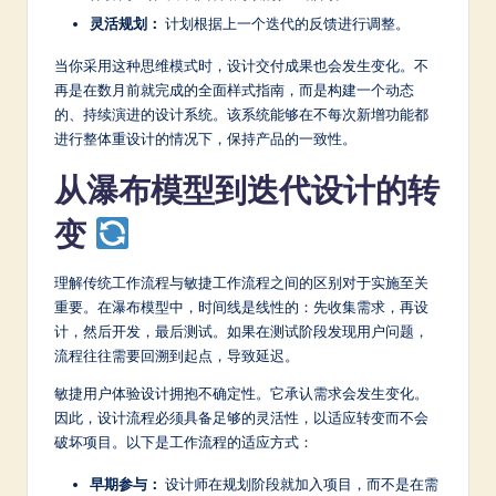
a
灵活规划：
计划根据上一个迭代的反馈进行调整。
r
当你采用这种思维模式时，设计交付成果也会发生变化。不
e
再是在数月前就完成的全面样式指南，而是构建一个动态
In
的、持续演进的设计系统。该系统能够在不每次新增功能都
进行整体重设计的情况下，保持产品的一致性。
n
从瀑布模型到迭代设计的转
o
v
变
a
理解传统工作流程与敏捷工作流程之间的区别对于实施至关
ti
重要。在瀑布模型中，时间线是线性的：先收集需求，再设
o
计，然后开发，最后测试。如果在测试阶段发现用户问题，
流程往往需要回溯到起点，导致延迟。
n
敏捷用户体验设计拥抱不确定性。它承认需求会发生变化。
因此，设计流程必须具备足够的灵活性，以适应转变而不会
破坏项目。以下是工作流程的适应方式：
早期参与：
设计师在规划阶段就加入项目，而不是在需