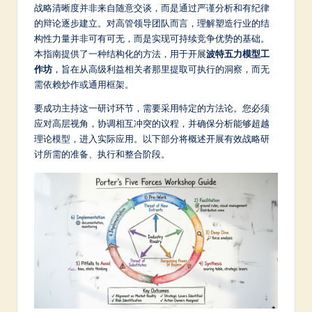
m
战略清晰度并非来自随意交谈，而是通过严谨分析和有纪律
的辩论逐步建立。对高管领导团队而言，理解塑造行业的结
p
构性力量并非可有可无，而是实现可持续竞争优势的基础。
li
本指南提供了一种结构化的方法，用于开展
波特五力模型工
作坊
，旨在从高级利益相关者那里提取可执行的洞察，而无
fi
需依赖炒作或通用框架。
e
要成功主持这一研讨环节，需要采用特定的方法论。您必须
d
应对高层视角，协调相互冲突的议程，并确保分析能够超越
理论模型，进入实际应用。以下部分将概述开展有效战略研
C
讨所需的准备、执行和整合阶段。
hi
n
e
s
e
-
L