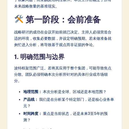
a
未来战略衡量的基准现实。
r
第一阶段：会前准备
e
In
战略研讨的成功在会议开始前就已决定。主持人必须营造合
适的环境，收集必要数据，并设定明确预期。若未做准备就
n
匆忙进入分析，将导致基于观点而非证据的争论。
o
1. 明确范围与边界
v
a
波特框架范围广泛。若将其应用于整个集团，可能导致焦点
分散。团队必须明确本次分析所针对的具体行业或市场细
ti
分。
o
地理范围：
本次分析是全球、区域还是本地范围？
n
产品线：
我们是在分析某个特定部门，还是核心业务单
元？
时间跨度：
重点是当前状态，还是未来3至5年的预
测？