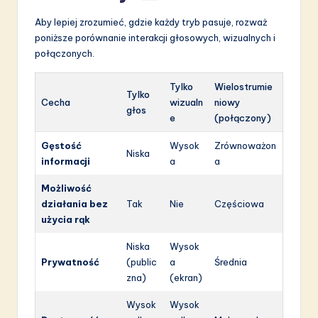
Aby lepiej zrozumieć, gdzie każdy tryb pasuje, rozważ
poniższe porównanie interakcji głosowych, wizualnych i
połączonych.
Tylko
Wielostrumie
Tylko
Cecha
wizualn
niowy
głos
e
(połączony)
Gęstość
Wysok
Zrównoważon
Niska
informacji
a
a
Możliwość
działania bez
Tak
Nie
Częściowa
użycia rąk
Niska
Wysok
Prywatność
(public
a
Średnia
zna)
(ekran)
Wysok
Wysok