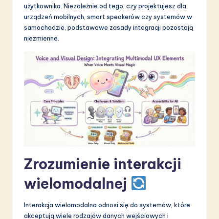
użytkownika. Niezależnie od tego, czy projektujesz dla
S
urządzeń mobilnych, smart speakerów czy systemów w
o
samochodzie, podstawowe zasady integracji pozostają
niezmienne.
f
t
w
a
r
e
I
n
Zrozumienie interakcji
n
wielomodalnej
o
v
Interakcja wielomodalna odnosi się do systemów, które
akceptują wiele rodzajów danych wejściowych i