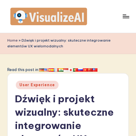
Skip
to
content
V
is
Home
»
Dźwięk i projekt wizualny: skuteczne integrowanie
elementów UX wielomodalnych
u
a
li
Read this post in:
z
Posted
User Experience
e
in
Dźwięk i projekt
A
I
wizualny: skuteczne
P
integrowanie
o