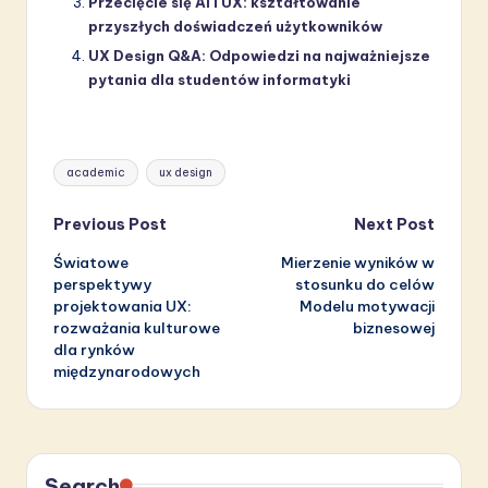
Przecięcie się AI i UX: kształtowanie
przyszłych doświadczeń użytkowników
UX Design Q&A: Odpowiedzi na najważniejsze
pytania dla studentów informatyki
Tags:
academic
ux design
Post
Previous Post
Next Post
Światowe
Mierzenie wyników w
navigation
perspektywy
stosunku do celów
projektowania UX:
Modelu motywacji
rozważania kulturowe
biznesowej
dla rynków
międzynarodowych
Search