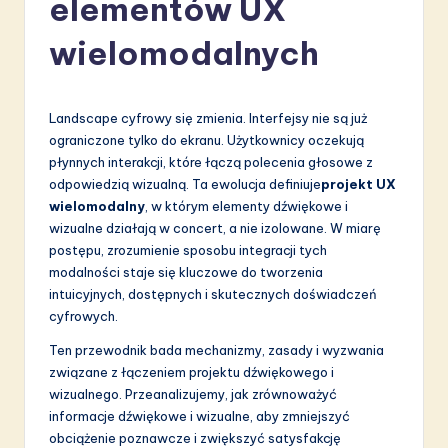
elementów UX
li
s
wielomodalnych
h
-
Landscape cyfrowy się zmienia. Interfejsy nie są już
L
ograniczone tylko do ekranu. Użytkownicy oczekują
płynnych interakcji, które łączą polecenia głosowe z
a
odpowiedzią wizualną. Ta ewolucja definiuje
projekt UX
t
wielomodalny
, w którym elementy dźwiękowe i
wizualne działają w concert, a nie izolowane. W miarę
e
postępu, zrozumienie sposobu integracji tych
s
modalności staje się kluczowe do tworzenia
intuicyjnych, dostępnych i skutecznych doświadczeń
t
cyfrowych.
in
Ten przewodnik bada mechanizmy, zasady i wyzwania
A
związane z łączeniem projektu dźwiękowego i
wizualnego. Przeanalizujemy, jak zrównoważyć
I
informacje dźwiękowe i wizualne, aby zmniejszyć
&
obciążenie poznawcze i zwiększyć satysfakcję