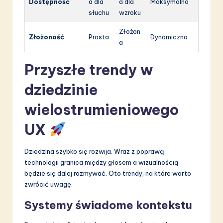
Dostępność
a dla
a dla
Maksymalna
słuchu
wzroku
Złożon
Złożoność
Prosta
Dynamiczna
a
Przyszłe trendy w
dziedzinie
wielostrumieniowego
UX
Dziedzina szybko się rozwija. Wraz z poprawą
technologii granica między głosem a wizualnością
będzie się dalej rozmywać. Oto trendy, na które warto
zwrócić uwagę.
Systemy świadome kontekstu