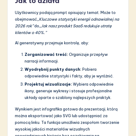
Jak to działa
Użytkownicy podają prompt opisujący temat. Może to
obejmować
„Kluczowe statystyki energii odnawialnej na
2026 rok”
do
„Jak nasz produkt SaaS redukuje utratę
klientów o 40%.”
AI generatywny przejmuje kontrolę, aby:
Zorganizować treść:
Organizuje przepływ
narracji informacji.
Wyodrębnij punkty danych:
Pobiera
odpowiednie statystyki i fakty, aby je wyróżnić.
Projektuj wizualizacje:
Wybiera odpowiednie
ikony, generuje wykresy i stosuje profesjonalne
układy oparte o szablony najlepszych praktyk.
Wynikiem jest infografika gotowa do prezentacji, którą
można eksportować jako SVG lub udostępniać za
pomocą linku. Ta funkcja umożliwia zespołom tworzenie
wysokiej jakości materiałów wizualnych
opowiadających historie bez oczekiwania na