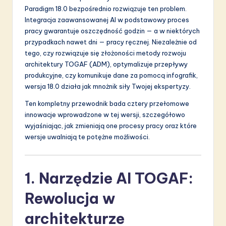
a
Paradigm 18.0 bezpośrednio rozwiązuje ten problem.
ti
Integracja zaawansowanej AI w podstawowy proces
pracy gwarantuje oszczędność godzin — a w niektórych
o
przypadkach nawet dni — pracy ręcznej. Niezależnie od
n
tego, czy rozwiązuje się złożoności metody rozwoju
architektury TOGAF (ADM), optymalizuje przepływy
produkcyjne, czy komunikuje dane za pomocą infografik,
wersja 18.0 działa jak mnożnik siły Twojej ekspertyzy.
Ten kompletny przewodnik bada cztery przełomowe
innowacje wprowadzone w tej wersji, szczegółowo
wyjaśniając, jak zmieniają one procesy pracy oraz które
wersje uwalniają te potężne możliwości.
1. Narzędzie AI TOGAF:
Rewolucja w
architekturze