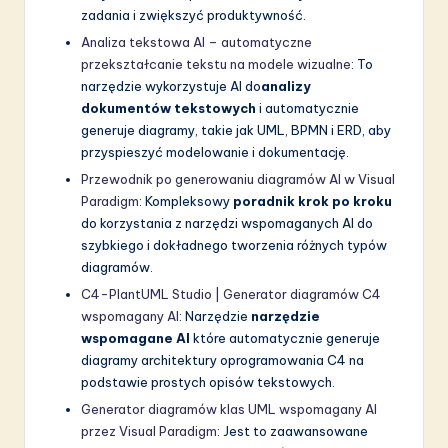
zadania i zwiększyć produktywność.
Analiza tekstowa AI – automatyczne
przekształcanie tekstu na modele wizualne
: To
narzędzie wykorzystuje AI do
analizy
dokumentów tekstowych
i automatycznie
generuje diagramy, takie jak UML, BPMN i ERD, aby
przyspieszyć modelowanie i dokumentację.
Przewodnik po generowaniu diagramów AI w Visual
Paradigm
: Kompleksowy
poradnik krok po kroku
do korzystania z narzędzi wspomaganych AI do
szybkiego i dokładnego tworzenia różnych typów
diagramów.
C4-PlantUML Studio | Generator diagramów C4
wspomagany AI
: Narzędzie
narzędzie
wspomagane AI
które automatycznie generuje
diagramy architektury oprogramowania C4 na
podstawie prostych opisów tekstowych.
Generator diagramów klas UML wspomagany AI
przez Visual Paradigm
: Jest to zaawansowane