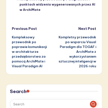
punktach widzenia wygenerowanych przez AI
w ArchiMate
Post
Previous Post
Next Post
Kompleksowy
Kompletny przewodnik
navigation
przewodnik po
po wsparciu Visual
poprawie komunikacji
Paradigm dla TOGAF i
w architekturze
ArchiMate z
przedsiębiorstwa za
wykorzystaniem
pomocą ArchiMate i
sztucznej inteligencji w
Visual Paradigm AI
2026 roku
Search