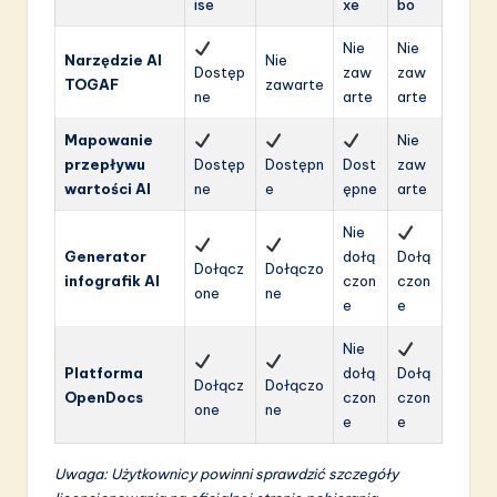
ise
xe
bo
Nie
Nie
Narzędzie AI
Nie
Dostęp
zaw
zaw
TOGAF
zawarte
ne
arte
arte
Mapowanie
Nie
przepływu
Dostęp
Dostępn
Dost
zaw
wartości AI
ne
e
ępne
arte
Nie
Generator
dołą
Dołą
Dołącz
Dołączo
infografik AI
czon
czon
one
ne
e
e
Nie
Platforma
dołą
Dołą
Dołącz
Dołączo
OpenDocs
czon
czon
one
ne
e
e
Uwaga: Użytkownicy powinni sprawdzić szczegóły