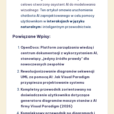
celowo stworzony asystent AI do modelowania
wizualnego
: Ten artykuł omawia uruchomienie
chatbota AI zaprojektowanego w celu pomocy
użytkownikom w
interakcjach w języku
naturalnym
i inteligentnym przewodnictwie.
Powiązane Wpisy:
OpenDocs: Platform zarządzania wiedzą i
centrum dokumentacji z wykorzystaniem AI,
stanowiący „jedyny źródło prawdy” dla
nowoczesnych zespołów
Rewolucjonizowanie diagramów sekwencji
UML za pomocą AI: Jak Visual Paradigm
przyspiesza projektowanie systemu
Kompletny przewodnik zorientowany na
doświadczenie użytkownika dotyczące
generatora diagramów maszyn stanów z AI
firmy Visual Paradigm (2026)
Kompleksowy przewodnik po diagramach i