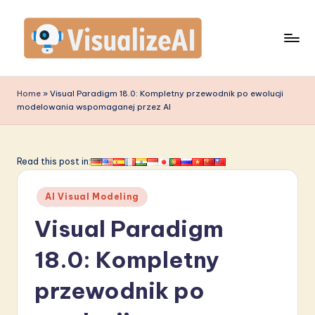
Skip
to
content
V
is
Home
»
Visual Paradigm 18.0: Kompletny przewodnik po ewolucji
modelowania wspomaganej przez AI
u
a
li
Read this post in:
z
Posted
AI Visual Modeling
e
in
Visual Paradigm
A
I
18.0: Kompletny
P
przewodnik po
o