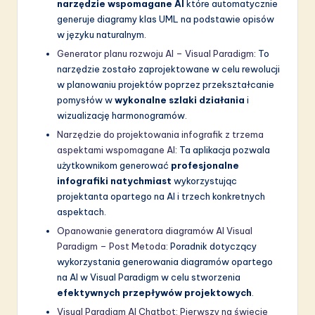
narzędzie wspomagane AI
które automatycznie
generuje diagramy klas UML na podstawie opisów
w języku naturalnym.
Generator planu rozwoju AI – Visual Paradigm
: To
narzędzie zostało zaprojektowane w celu rewolucji
w planowaniu projektów poprzez przekształcanie
pomysłów w
wykonalne szlaki działania
i
wizualizację harmonogramów.
Narzędzie do projektowania infografik z trzema
aspektami wspomagane AI
: Ta aplikacja pozwala
użytkownikom generować
profesjonalne
infografiki natychmiast
wykorzystując
projektanta opartego na AI i trzech konkretnych
aspektach.
Opanowanie generatora diagramów AI Visual
Paradigm – Post Metoda
: Poradnik dotyczący
wykorzystania generowania diagramów opartego
na AI w Visual Paradigm w celu stworzenia
efektywnych przepływów projektowych
.
Visual Paradigm AI Chatbot: Pierwszy na świecie