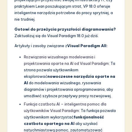
praktykiem Lean poszukującym strat, VP 18.0 oferuje
inteligentne narzędzia potrzebne do pracy sprytniej, a
nie trudniej.
Gotowi do przeżycia przyszłości diagramowania?
Zaktualizuj się do Visual Paradigm 18.0 już dziś.
Artykuły i zasoby związane z
Visual Paradigm AII:
Rozwiązania wizualnego modelowania i
projektowania oparte na AI od Visual Paradigm
: Ta
strona pozwala użytkownikom
eksplorować
nowoczesne narzędzia oparte na
AI
do modelowania wizualnego, rysowania
diagramów i projektowania oprogramowania, aby
umożliwić szybsze przepływy pracy rozwojowej.
Funkcja czatbotu AI – inteligentna pomoc dla
użytkowników Visual Paradigm
: Ta funkcja pozwala
użytkownikom wykorzystać
funkcjonalność
czatbotu opartego na AI
aby uzyskać
natychmiastową pomoc, zautomatyzować