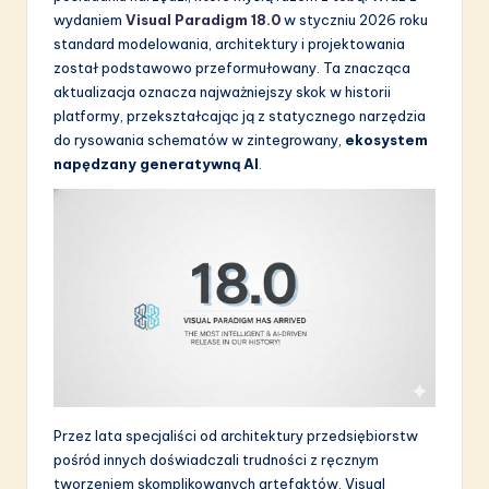
wydaniem
Visual Paradigm 18.0
w styczniu 2026 roku
S
standard modelowania, architektury i projektowania
o
został podstawowo przeformułowany. Ta znacząca
aktualizacja oznacza najważniejszy skok w historii
f
platformy, przekształcając ją z statycznego narzędzia
t
do rysowania schematów w zintegrowany,
ekosystem
napędzany generatywną AI
.
w
a
r
e
I
n
n
o
Przez lata specjaliści od architektury przedsiębiorstw
v
pośród innych doświadczali trudności z ręcznym
tworzeniem skomplikowanych artefaktów. Visual