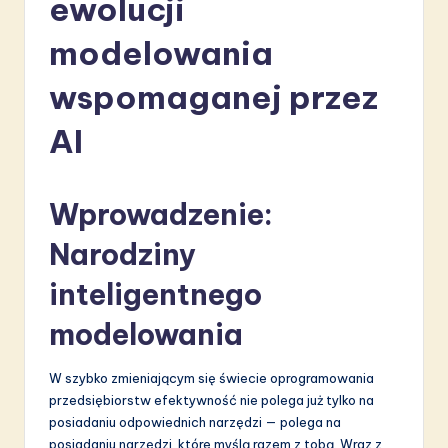
ewolucji
li
s
modelowania
h
wspomaganej przez
-
AI
L
a
Wprowadzenie:
t
e
Narodziny
s
inteligentnego
t
modelowania
in
A
W szybko zmieniającym się świecie oprogramowania
przedsiębiorstw efektywność nie polega już tylko na
I
posiadaniu odpowiednich narzędzi — polega na
&
posiadaniu narzędzi, które myślą razem z tobą. Wraz z