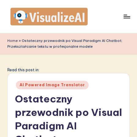
Skip
to
content
V
is
Home
»
Ostateczny przewodnik po Visual Paradigm AI Chatbot:
Przekształcanie tekstu w profesjonalne modele
u
a
li
Read this post in:
z
Posted
AI Powered Image Translator
e
in
Ostateczny
A
przewodnik po Visual
I
P
Paradigm AI
o