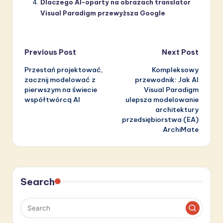
Dlaczego AI-oparty na obrazach translator
Visual Paradigm przewyższa Google
Post
Previous Post
Next Post
Przestań projektować,
Kompleksowy
navigation
zacznij modelować z
przewodnik: Jak AI
pierwszym na świecie
Visual Paradigm
współtwórcą AI
ulepsza modelowanie
architektury
przedsiębiorstwa (EA)
ArchiMate
Search