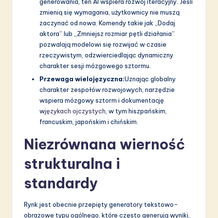
generowania, ten AI wspiera rozwój iteracyjny. Jeśli
zmienią się wymagania, użytkownicy nie muszą
zaczynać od nowa. Komendy takie jak „Dodaj
aktora” lub „Zmniejsz rozmiar pętli działania”
pozwalają modelowi się rozwijać w czasie
rzeczywistym, odzwierciedlając dynamiczny
charakter sesji mózgowego sztormu.
Przewaga wielojęzyczna:
Uznając globalny
charakter zespołów rozwojowych, narzędzie
wspiera mózgowy sztorm i dokumentację
w
językach ojczystych
, w tym hiszpańskim,
francuskim, japońskim i chińskim.
Niezrównana wierność
strukturalna i
standardy
Rynk jest obecnie przepięty generatory tekstowo-
obrazowe typu ogólnego, które często generują wyniki,