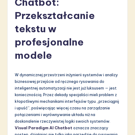
Chatbot:
li
Przekształcanie
s
h
tekstu w
-
profesjonalne
L
modele
a
t
e
W dynamicznej przestrzeni inżynierii systemów i analizy
biznesowej przejście od ręcznego rysowania do
s
inteligentnej automatyzacji nie jest już luksusem — jest
t
koniecznością. Przez dekady specjaliści mieli problem z
kłopotliwymi mechanikami interfejsów typu „przeciągnij
in
i upuść”, poświęcając więcej czasu na zarządzanie
A
połączeniami i wyrównywanie układu niż na
doskonalenie rzeczywistej logiki swoich systemów.
I
Visual Paradigm AI Chatbot
oznacza znaczący
&
postęp, działając nie tylko jako narzędzie do rysowania,