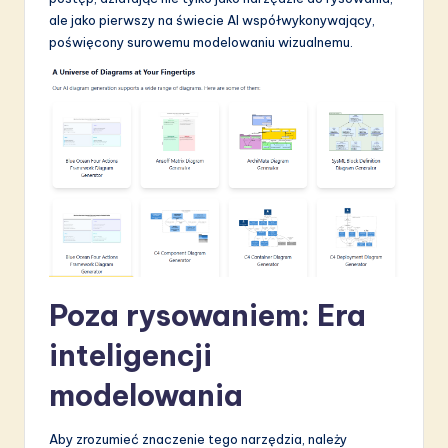
ale jako pierwszy na świecie AI współwykonywający,
S
poświęcony surowemu modelowaniu wizualnemu.
o
f
t
w
a
r
e
I
Poza rysowaniem: Era
n
inteligencji
n
o
modelowania
v
Aby zrozumieć znaczenie tego narzędzia, należy