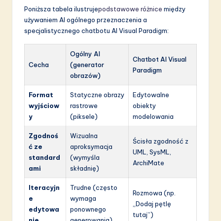
Poniższa tabela ilustruje
podstawowe różnice
między
używaniem AI ogólnego przeznaczenia a
specjalistycznego chatbotu AI Visual Paradigm:
Ogólny AI
Chatbot AI Visual
Cecha
(generator
Paradigm
obrazów)
Format
Statyczne obrazy
Edytowalne
wyjściow
rastrowe
obiekty
y
(piksele)
modelowania
Zgodnoś
Wizualna
Ścisła zgodność z
ć ze
aproksymacja
UML, SysML,
standard
(wymyśla
ArchiMate
ami
składnię)
Iteracyjn
Trudne (często
Rozmowa (np.
e
wymaga
„Dodaj pętlę
edytowa
ponownego
tutaj”)
nie
generowania)