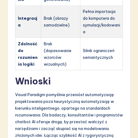
Pełna importacja
Integracj
Brak (obrazy
do komputera do
a
samodzielne)
symulacji/kodowani
a
Zdolność
Brak
do
(dopasowanie
Silnik ograniczeń
rozumien
wzorców
semantycznych
ia logiki
wizualnych)
Wnioski
Visual Paradigm pomyślnie przeniósł automatyzację
projektowania poza heurystyczną automatyzację w
kierunku inteligentnego, opartego na standardach
rozumowania. Dla badaczy, konsultantów i programistów
chatbot AI oferuje drogę, by przestać walczyć z
narzędziami i zacząć skupiać się na modelowaniu
złożonych idei. Łącząc szybkość AI z rygorystyczną