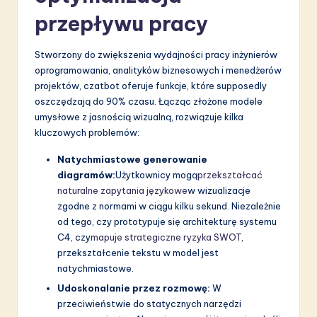
przepływu pracy
Stworzony do zwiększenia wydajności pracy inżynierów
oprogramowania, analityków biznesowych i menedżerów
projektów, czatbot oferuje funkcje, które supposedly
oszczędzają do 90% czasu. Łącząc złożone modele
umysłowe z jasnością wizualną, rozwiązuje kilka
kluczowych problemów:
Natychmiastowe generowanie
diagramów:
Użytkownicy mogą
przekształcać
naturalne zapytania językowe
w wizualizacje
zgodne z normami w ciągu kilku sekund. Niezależnie
od tego, czy prototypuje się architekturę systemu
C4, czy
mapuje strategiczne ryzyka SWOT
,
przekształcenie tekstu w model jest
natychmiastowe.
Udoskonalanie przez rozmowę:
W
przeciwieństwie do statycznych narzędzi