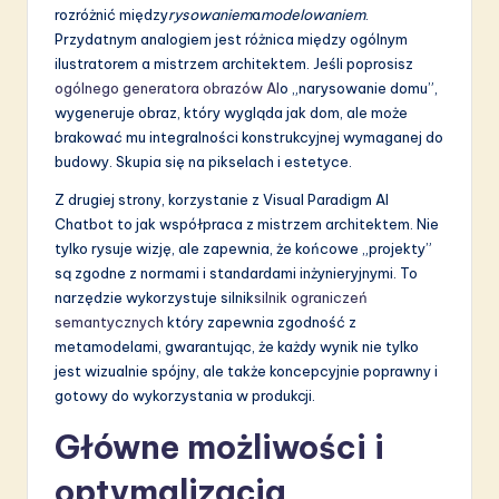
a
rozróżnić między
rysowaniem
a
modelowaniem
.
ti
Przydatnym analogiem jest różnica między ogólnym
ilustratorem a mistrzem architektem. Jeśli poprosisz
o
ogólnego generatora obrazów AI
o „narysowanie domu”,
n
wygeneruje obraz, który wygląda jak dom, ale może
brakować mu integralności konstrukcyjnej wymaganej do
budowy. Skupia się na pikselach i estetyce.
Z drugiej strony, korzystanie z Visual Paradigm AI
Chatbot to jak współpraca z mistrzem architektem. Nie
tylko rysuje wizję, ale zapewnia, że końcowe „projekty”
są zgodne z normami i standardami inżynieryjnymi. To
narzędzie wykorzystuje silnik
silnik ograniczeń
semantycznych
który zapewnia zgodność z
metamodelami, gwarantując, że każdy wynik nie tylko
jest wizualnie spójny, ale także koncepcyjnie poprawny i
gotowy do wykorzystania w produkcji.
Główne możliwości i
optymalizacja