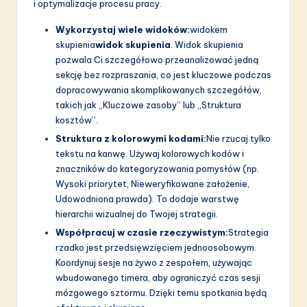
i optymalizacje procesu pracy.
Wykorzystaj wiele widoków:
widokem
skupienia
widok skupienia
. Widok skupienia
pozwala Ci szczegółowo przeanalizować jedną
sekcję bez rozpraszania, co jest kluczowe podczas
dopracowywania skomplikowanych szczegółów,
takich jak „Kluczowe zasoby” lub „Struktura
kosztów”.
Struktura z kolorowymi kodami:
Nie rzucaj tylko
tekstu na kanwę. Używaj kolorowych kodów i
znaczników do kategoryzowania pomysłów (np.
Wysoki priorytet, Nieweryfikowane założenie,
Udowodniona prawda). To dodaje warstwę
hierarchii wizualnej do Twojej strategii.
Współpracuj w czasie rzeczywistym:
Strategia
rzadko jest przedsięwzięciem jednoosobowym.
Koordynuj sesje na żywo z zespołem, używając
wbudowanego timera, aby ograniczyć czas sesji
mózgowego sztormu. Dzięki temu spotkania będą