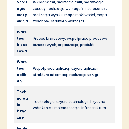
Strat
Wkład w cel, realizacja celu, motywacja,
egia i
zasady, realizacja wymagań, interesariusz,
moty
realizacja wyniku, mapa możliwości, mapa
wacja
zasobów, strumień wartości
Wars
twa
Proces biznesowy, współpraca procesów
bizne
biznesowych, organizacja, produkt
sowa
Wars
twa
Współpraca aplikacji, użycie aplikacji,
aplik
struktura informacji, realizacja usługi
acji
Tech
nolog
Technologia, użycie technologii, fizyczne,
ia i
wdrożenie i implementacja, infrastruktura
fizyc
zne
Imple