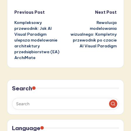
Post
Previous Post
Next Post
Kompleksowy
Rewolucja
navigation
przewodnik: Jak AI
modelowania
Visual Paradigm
wizualnego: Kompletny
ulepsza modelowanie
przewodnik po czacie
architektury
AI Visual Paradigm
przedsiębiorstwa (EA)
ArchiMate
Search
Language