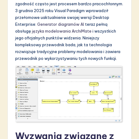
zgodność często jest procesem bardzo pracochłonnym.
S
3 grudnia 2025 roku Visual Paradigm wprowadził
o
przełomowe uaktualnienie swojej wersji Desktop
Enterprise:
Generator diagramów AI
teraz pełną
f
obsługę
języka modelowania ArchiMate
i wszystkich
t
jego oficjalnych punktów widzenia. Niniejszy
kompleksowy przewodnik bada, jak ta technologia
w
rozwiązuje tradycyjne problemy modelowania i zawiera
a
przewodnik po wykorzystywaniu tych nowych funkcji.
r
e
I
n
n
o
v
Wyzwania związane z