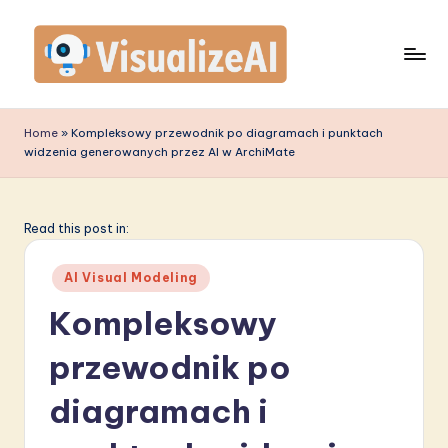
Skip
to
content
V
is
Home
»
Kompleksowy przewodnik po diagramach i punktach
widzenia generowanych przez AI w ArchiMate
u
a
li
Read this post in:
z
Posted
AI Visual Modeling
e
in
Kompleksowy
A
przewodnik po
I
P
diagramach i
o