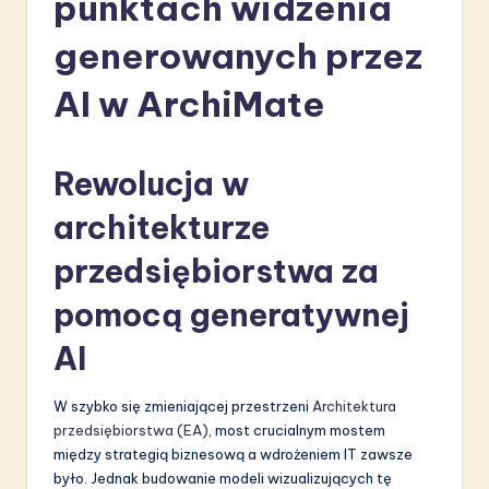
punktach widzenia
li
generowanych przez
s
h
AI w ArchiMate
-
L
Rewolucja w
a
architekturze
t
przedsiębiorstwa za
e
s
pomocą generatywnej
t
AI
in
A
W szybko się zmieniającej przestrzeni
Architektura
przedsiębiorstwa (EA)
, most crucialnym mostem
I
między strategią biznesową a wdrożeniem IT zawsze
&
było. Jednak budowanie modeli wizualizujących tę