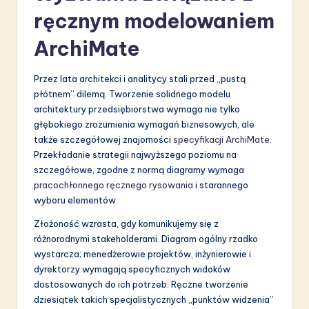
a
ręcznym modelowaniem
ti
ArchiMate
o
n
Przez lata architekci i analitycy stali przed „pustą
płótnem” dilemą. Tworzenie solidnego modelu
architektury przedsiębiorstwa wymaga nie tylko
głębokiego zrozumienia wymagań biznesowych, ale
także szczegółowej znajomości
specyfikacji ArchiMate
.
Przekładanie strategii najwyższego poziomu na
szczegółowe, zgodne z normą diagramy wymaga
pracochłonnego ręcznego rysowania
i starannego
wyboru elementów.
Złożoność wzrasta, gdy komunikujemy się z
różnorodnymi stakeholderami. Diagram ogólny rzadko
wystarcza; menedżerowie projektów, inżynierowie i
dyrektorzy wymagają specyficznych widoków
dostosowanych do ich potrzeb. Ręczne tworzenie
dziesiątek takich specjalistycznych „punktów widzenia”