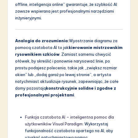
offline, inteligencja online” gwarantuje, że szybkość AI
zawsze wspierana jest profesjonalnymi narzędziami
inżynieryjnymi.
Analogia do zrozumienia:
Wyostrzanie diagramu za
pomocą czatobota AI to jak
kierowanie mistrzowskim
rysownikiem szkiców
. Zamiast samemu chwycić
ołówek, by skreślić i ponownie narysować linie, po
prostu podajesz polecenia, takie jak „zwiększ rozmiar
okien” lub „dodaj garaż po lewej stronie”, a artysta
natychmiast aktualizuje rysunek, zapewniając, że całe
domy pozostają
konstrukcyjnie solidne i zgodne z
profesjonalnymi projektami
.
Funkcja czatobota AI – inteligentna pomoc dla
użytkowników Visual Paradigm
: Wykorzystaj
funkcjonalność czatobota opartego na AI, aby
uzyskać natychmiastową pomoc,