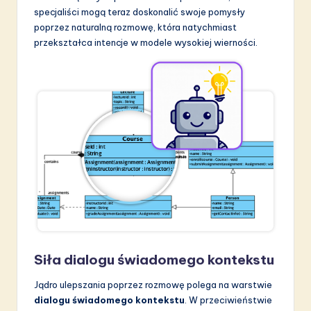
specjaliści mogą teraz doskonalić swoje pomysły
S
poprzez naturalną rozmowę, która natychmiast
o
przekształca intencje w modele wysokiej wierności.
f
t
w
a
r
e
I
n
n
Siła dialogu świadomego kontekstu
o
Jądro ulepszania poprzez rozmowę polega na warstwie
v
dialogu świadomego kontekstu
. W przeciwieństwie