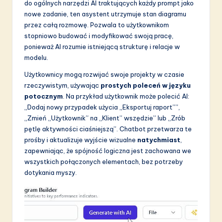
a
do ogólnych narzędzi AI traktujących każdy prompt jako
nowe zadanie, ten asystent utrzymuje stan diagramu
ti
przez całą rozmowę. Pozwala to użytkownikom
o
stopniowo budować i modyfikować swoją pracę,
ponieważ AI rozumie istniejącą strukturę i relacje w
n
modelu.
Użytkownicy mogą rozwijać swoje projekty w czasie
rzeczywistym, używając
prostych poleceń w języku
potocznym
. Na przykład użytkownik może polecić AI:
„Dodaj nowy przypadek użycia „Eksportuj raport””,
„Zmień „Użytkownik” na „Klient” wszędzie” lub „Zrób
pętlę aktywności ciaśniejszą”. Chatbot przetwarza te
prośby i aktualizuje wyjście wizualne
natychmiast
,
zapewniając, że spójność logiczna jest zachowana we
wszystkich połączonych elementach, bez potrzeby
dotykania myszy.