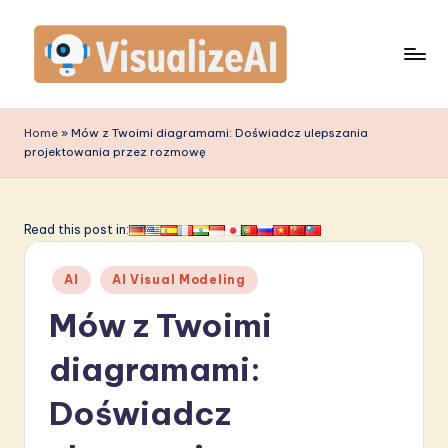
Skip
to
content
V
is
Home
»
Mów z Twoimi diagramami: Doświadcz ulepszania
projektowania przez rozmowę
u
a
li
Read this post in:
z
Posted
AI
AI Visual Modeling
e
in
Mów z Twoimi
A
I
diagramami:
P
Doświadcz
o