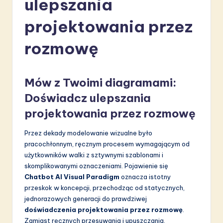
ulepszania
li
s
projektowania przez
h
rozmowę
-
L
Mów z Twoimi diagramami:
a
Doświadcz ulepszania
t
projektowania przez rozmowę
e
Przez dekady modelowanie wizualne było
s
pracochłonnym, ręcznym procesem wymagającym od
t
użytkowników walki z sztywnymi szablonami i
skomplikowanymi oznaczeniami. Pojawienie się
in
Chatbot AI Visual Paradigm
oznacza istotny
A
przeskok w koncepcji, przechodząc od statycznych,
jednorazowych generacji do prawdziwej
I
doświadczenia projektowania przez rozmowę
.
&
Zamiast ręcznych przesuwania i upuszczania,