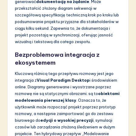
generować
dokumentację na żądanie
. Może
przekształcić złożony diagram sekwencji w
szczegółową specyfikację techniczną krok po kroku lub
podsumowanie projektu przyjazne dla stakeholderów w
ciągu kilku sekund. Zapewnia to, że dokumentacja i
projekt pozostają w synchronizacji, oferując jasność
wizualną i tekstową dla całego zespołu.
Bezproblemowa integracja z
ekosystemem
Kluczową różnicą tego przepływu rozmowy jest jego
integracja z
Visual Paradigm Desktop
i środowiskiem
online. Diagramy generowane i wyostrzane poprzez
rozmowę nie są statycznymi obrazami; są to
obiektami
modelowania pierwszej klasy
. Oznacza to, że
użytkownik może rozpocząć projekt poprzez prototyp
rozmowy, a następnie zaimportować go do zestawu
biurowego do
edycji o wysokiej precyzji
, symulacji
czasów lub zarządzania złożoną śledzeniem w dużym
projekcie. Ten hybrydowy przepływ „Modelowanie