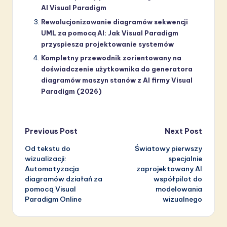
AI Visual Paradigm
Rewolucjonizowanie diagramów sekwencji
UML za pomocą AI: Jak Visual Paradigm
przyspiesza projektowanie systemów
Kompletny przewodnik zorientowany na
doświadczenie użytkownika do generatora
diagramów maszyn stanów z AI firmy Visual
Paradigm (2026)
Post
Previous Post
Next Post
Od tekstu do
Światowy pierwszy
navigation
wizualizacji:
specjalnie
Automatyzacja
zaprojektowany AI
diagramów działań za
współpilot do
pomocą Visual
modelowania
Paradigm Online
wizualnego