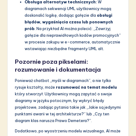
Obsługa alternatyw technicznych:
W
diagramach sekwencji UML użytkownicy mogą
doskonalić logikę, dodając gałęzie dla
obsługi
błędów, wygaśnięcia czasu lub ponownych
prób
. Na przykład AI można polecić: „Zawrzyj
gałęzie dla nieprawidłowych kodów promocyjnych”
w procesie zakupu w e-commerce, automatycznie
wstawiając niezbędne fragmenty UML alt.
Pozornie poza pikselami:
rozumowanie i dokumentacja
Ponieważ chatbot „myśli w diagramach”, a nie tylko
rysuje kształty, może
rozumować na temat modelu
który stworzył. Użytkownicy mogą zapytać o swoje
diagramy w języku potocznym, by wykryć błędy
projektowe, zadając pytania takie jak „Jakie są jedynymi
punktami awarii w tej architekturze?” lub „Czy ten
diagram klas narusza Prawo Demetera?”.
Dodatkowo, po wyostrzeniu modelu wizualnego, AI może