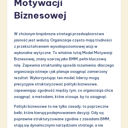
Motywacji
li
s
Biznesowej
h
-
W złożonym krajobrazie strategii przedsiębiorstwa
L
jasność jest walutą. Organizacje często mają trudności
z przekształceniem wysokopoziomowej wizji w
a
wykonalne wytyczne. To właśnie tutaj Model Motywacji
t
Biznesowej, znany szerzej jako BMM, pełni kluczową
rolę. Zapewnia strukturalny sposób rozumienia, dlaczego
e
organizacja istnieje i jak planuje osiągnąć zamierzony
s
rezultat. Wykorzystując ten model, liderzy mogą
precyzyjnie strukturyzować polityki biznesowe,
t
zapewniając zgodność między tym, co organizacja chce
in
osiągnąć, a metodami, które stosuje, by to osiągnąć.
A
Polityki biznesowe to nie tylko zasady; to poprzeczne
belki, które kierują podejmowaniem decyzji. Gdy są
I
poprawnie strukturyzowane zgodnie z zasadami BMM,
&
stają się dynamicznymi narzędziami strategii, a nie