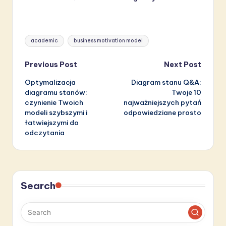
Tags:
academic
business motivation model
Post
Previous Post
Next Post
Optymalizacja
Diagram stanu Q&A:
navigation
diagramu stanów:
Twoje 10
czynienie Twoich
najważniejszych pytań
modeli szybszymi i
odpowiedziane prosto
łatwiejszymi do
odczytania
Search