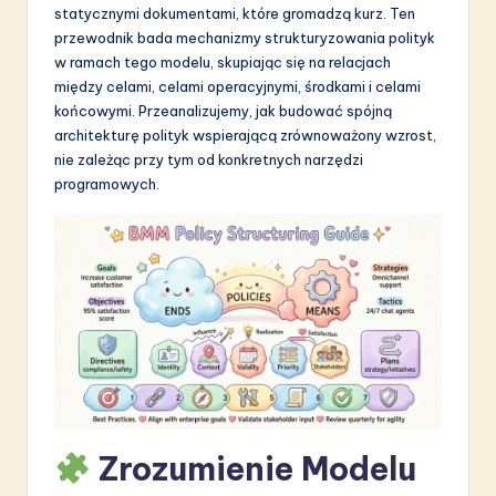
statycznymi dokumentami, które gromadzą kurz. Ten
S
przewodnik bada mechanizmy strukturyzowania polityk
o
w ramach tego modelu, skupiając się na relacjach
między celami, celami operacyjnymi, środkami i celami
f
końcowymi. Przeanalizujemy, jak budować spójną
t
architekturę polityk wspierającą zrównoważony wzrost,
nie zależąc przy tym od konkretnych narzędzi
w
programowych.
a
r
e
I
n
n
o
Zrozumienie Modelu
v