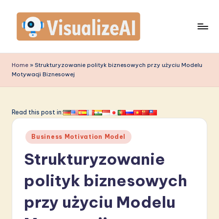
Skip
to
content
V
is
Home
»
Strukturyzowanie polityk biznesowych przy użyciu Modelu
Motywacji Biznesowej
u
a
li
Read this post in:
z
Posted
Business Motivation Model
e
in
Strukturyzowanie
A
I
polityk biznesowych
P
przy użyciu Modelu
o