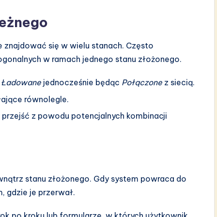
ieżnego
 znajdować się w wielu stanach. Często
ogonalnych w ramach jednego stanu złożonego.
t
Ładowane
jednocześnie będąc
Połączone
z siecią.
łające równolegle.
 przejść z powodu potencjalnych kombinacji
wewnątrz stanu złożonego. Gdy system powraca do
 gdzie je przerwał.
ok po kroku lub formularze, w których użytkownik