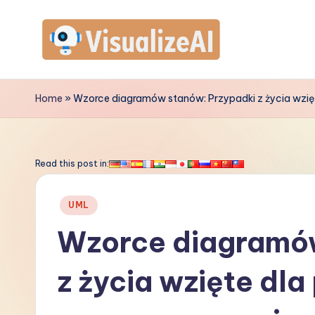
Skip
to
V
content
is
Home
»
Wzorce diagramów stanów: Przypadki z życia wzięt
u
a
Read this post in:
li
Posted
UML
z
in
Wzorce diagramów
e
z życia wzięte dla
A
I