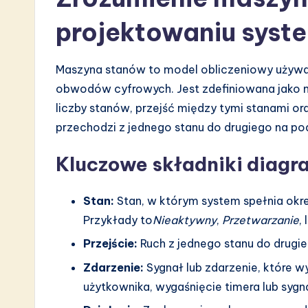
s
projektowaniu sys
t
i
Maszyna stanów to model obliczeniowy używ
n
obwodów cyfrowych. Jest zdefiniowana jako m
liczby stanów, przejść między tymi stanami or
A
przechodzi z jednego stanu do drugiego na po
I
Kluczowe składniki diag
&
Stan:
Stan, w którym system spełnia okre
S
Przykłady to
Nieaktywny
,
Przetwarzanie
, 
o
Przejście:
Ruch z jednego stanu do drugie
ft
Zdarzenie:
Sygnał lub zdarzenie, które w
użytkownika, wygaśnięcie timera lub syg
w