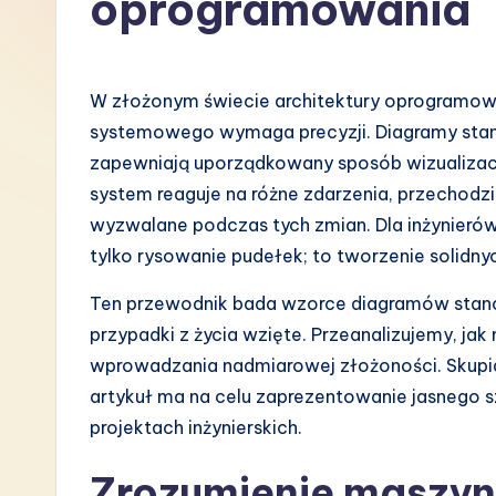
oprogramowania
P
o
W złożonym świecie architektury oprogramowa
li
systemowego wymaga precyzji. Diagramy sta
zapewniają uporządkowany sposób wizualizac
s
system reaguje na różne zdarzenia, przechodzi 
h
wyzwalane podczas tych zmian. Dla inżynieró
tylko rysowanie pudełek; to tworzenie solidn
-
Ten przewodnik bada wzorce diagramów stanó
L
przypadki z życia wzięte. Przeanalizujemy, 
a
wprowadzania nadmiarowej złożoności. Skupia
artykuł ma na celu zaprezentowanie jasnego 
t
projektach inżynierskich.
e
Zrozumienie maszy