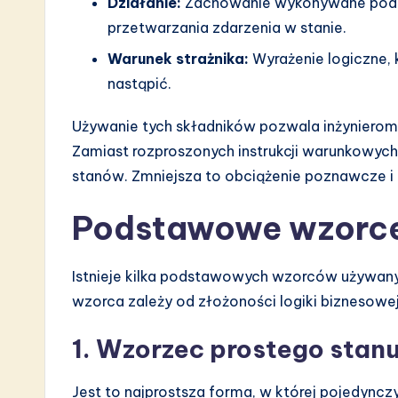
Działanie:
Zachowanie wykonywane podcza
a
przetwarzania zdarzenia w stanie.
r
Warunek strażnika:
Wyrażenie logiczne, 
nastąpić.
e
I
Używanie tych składników pozwala inżynierom 
Zamiast rozproszonych instrukcji warunkowych
n
stanów. Zmniejsza to obciążenie poznawcze i
n
Podstawowe wzorc
o
v
Istnieje kilka podstawowych wzorców używa
wzorca zależy od złożoności logiki biznesow
a
1. Wzorzec prostego stan
ti
o
Jest to najprostsza forma, w której pojedynczy