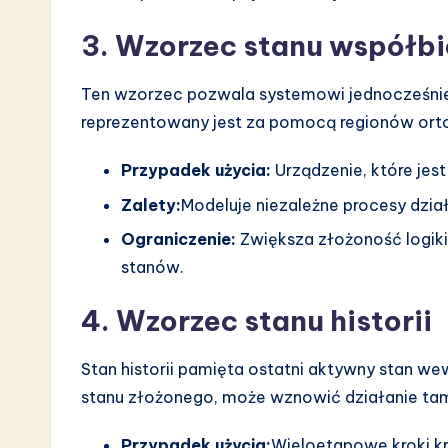
3. Wzorzec stanu współb
Ten wzorzec pozwala systemowi jednocześnie
reprezentowany jest za pomocą regionów ort
Przypadek użycia:
Urządzenie, które jes
Zalety:
Modeluje niezależne procesy dzia
Ograniczenie:
Zwiększa złożoność logiki
stanów.
4. Wzorzec stanu historii
Stan historii pamięta ostatni aktywny stan 
stanu złożonego, może wznowić działanie tam,
Przypadek użycia:
Wieloetapowe kroki kr