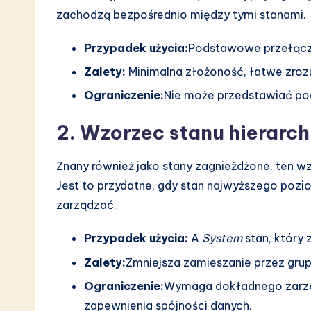
zachodzą bezpośrednio między tymi stanami.
n
Przypadek użycia:
Podstawowe przełącz
Zalety:
Minimalna złożoność, łatwe zrozu
Ograniczenie:
Nie może przedstawiać pod
2. Wzorzec stanu hierarc
Znany również jako stany zagnieżdżone, ten wz
Jest to przydatne, gdy stan najwyższego poz
zarządzać.
Przypadek użycia:
A
System
stan, który 
Zalety:
Zmniejsza zamieszanie przez gr
Ograniczenie:
Wymaga dokładnego zarząd
zapewnienia spójności danych.