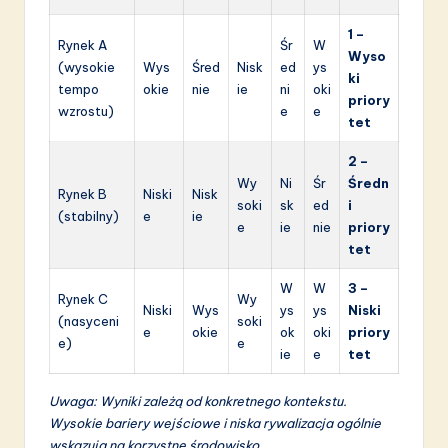
1 –
Rynek A
Śr
W
Wyso
(wysokie
Wys
Śred
Nisk
ed
ys
ki
tempo
okie
nie
ie
ni
oki
priory
wzrostu)
e
e
tet
2 –
Wy
Ni
Śr
Średn
Rynek B
Niski
Nisk
soki
sk
ed
i
(stabilny)
e
ie
e
ie
nie
priory
tet
W
W
3 –
Rynek C
Wy
Niski
Wys
ys
ys
Niski
(nasyceni
soki
e
okie
ok
oki
priory
e)
e
ie
e
tet
Uwaga: Wyniki zależą od konkretnego kontekstu.
Wysokie bariery wejściowe i niska rywalizacja ogólnie
wskazują na korzystne środowisko.