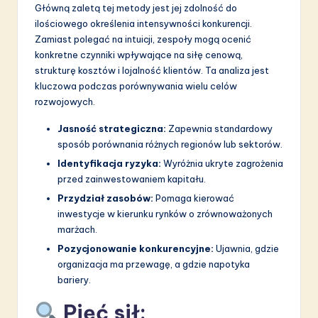
a
Główną zaletą tej metody jest jej zdolność do
ilościowego określenia intensywności konkurencji.
ti
Zamiast polegać na intuicji, zespoły mogą ocenić
o
konkretne czynniki wpływające na siłę cenową,
strukturę kosztów i lojalność klientów. Ta analiza jest
n
kluczowa podczas porównywania wielu celów
rozwojowych.
Jasność strategiczna:
Zapewnia standardowy
sposób porównania różnych regionów lub sektorów.
Identyfikacja ryzyka:
Wyróżnia ukryte zagrożenia
przed zainwestowaniem kapitału.
Przydział zasobów:
Pomaga kierować
inwestycje w kierunku rynków o zrównoważonych
marżach.
Pozycjonowanie konkurencyjne:
Ujawnia, gdzie
organizacja ma przewagę, a gdzie napotyka
bariery.
Pięć sił: