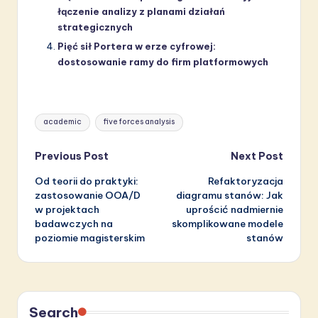
łączenie analizy z planami działań
strategicznych
Pięć sił Portera w erze cyfrowej:
dostosowanie ramy do firm platformowych
Tags:
academic
five forces analysis
Post
Previous Post
Next Post
Od teorii do praktyki:
Refaktoryzacja
navigation
zastosowanie OOA/D
diagramu stanów: Jak
w projektach
uprościć nadmiernie
badawczych na
skomplikowane modele
poziomie magisterskim
stanów
Search