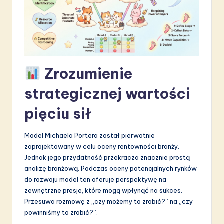
S
o
f
t
Zrozumienie
w
strategicznej wartości
a
pięciu sił
r
e
Model Michaela Portera został pierwotnie
I
zaprojektowany w celu oceny rentowności branży.
Jednak jego przydatność przekracza znacznie prostą
n
analizę branżową. Podczas oceny potencjalnych rynków
n
do rozwoju model ten oferuje perspektywę na
zewnętrzne presje, które mogą wpłynąć na sukces.
o
Przesuwa rozmowę z „czy możemy to zrobić?” na „czy
v
powinniśmy to zrobić?”.