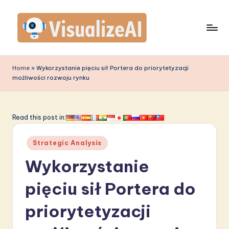
Skip
to
content
V
is
Home
»
Wykorzystanie pięciu sił Portera do priorytetyzacji
możliwości rozwoju rynku
u
a
li
Read this post in:
z
Posted
Strategic Analysis
e
in
Wykorzystanie
A
I
pięciu sił Portera do
P
priorytetyzacji
o