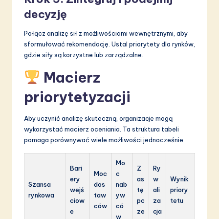
decyzję
Połącz analizę sił z możliwościami wewnętrznymi, aby
sformułować rekomendację. Ustal priorytety dla rynków,
gdzie siły są korzystne lub zarządzalne.
Macierz
priorytetyzacji
Aby uczynić analizę skuteczną, organizacje mogą
wykorzystać macierz oceniania. Ta struktura tabeli
pomaga porównywać wiele możliwości jednocześnie.
Mo
Bari
Z
Ry
Moc
c
ery
as
w
Wynik
Szansa
dos
nab
wejś
tę
ali
priory
rynkowa
taw
yw
ciow
pc
za
tetu
ców
có
e
ze
cja
w