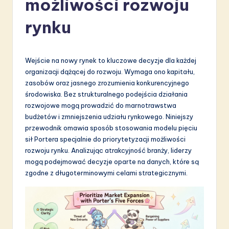
możliwości rozwoju
li
s
rynku
h
-
Wejście na nowy rynek to kluczowe decyzje dla każdej
L
organizacji dążącej do rozwoju. Wymaga ono kapitału,
zasobów oraz jasnego zrozumienia konkurencyjnego
a
środowiska. Bez strukturalnego podejścia działania
t
rozwojowe mogą prowadzić do marnotrawstwa
budżetów i zmniejszenia udziału rynkowego. Niniejszy
e
przewodnik omawia sposób stosowania modelu pięciu
s
sił Portera specjalnie do priorytetyzacji możliwości
rozwoju rynku. Analizując atrakcyjność branży, liderzy
t
mogą podejmować decyzje oparte na danych, które są
in
zgodne z długoterminowymi celami strategicznymi.
A
I
&