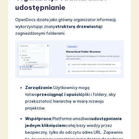
udostępnianie
OpenDocs działa jako główny organizator informacji,
wykorzystując znany
strukturę drzewiastą
z
zagnieżdżonymi folderami.
Zarządzanie:
Użytkownicy mogą
łatwo
przeciągnąć i upuścić
pliki i foldery, aby
przekształcić hierarchię w miarę rozwoju
projektów.
Współpraca:
Platforma umożliwia
udostępnianie
jednym kliknięciem
całej bazy wiedzy przez
bezpieczny, tylko do odczytu adres URL. Zapewnia
to, że wszyscy uczestnicy mają dostęp do pełnego