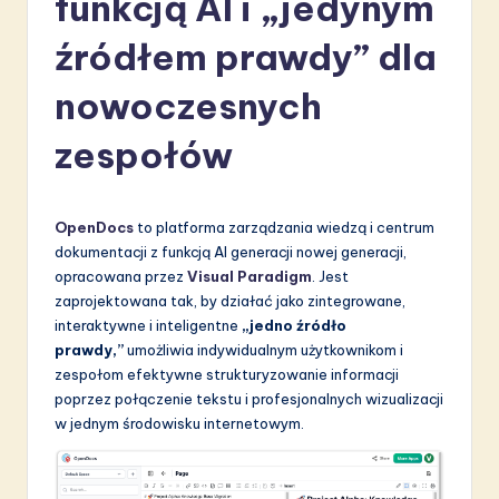
funkcją AI i „jedynym
li
źródłem prawdy” dla
s
h
nowoczesnych
-
zespołów
L
a
OpenDocs
to platforma zarządzania wiedzą i centrum
t
dokumentacji z funkcją AI generacji nowej generacji,
e
opracowana przez
Visual Paradigm
. Jest
zaprojektowana tak, by działać jako zintegrowane,
s
interaktywne i inteligentne
„jedno źródło
t
prawdy,”
umożliwia indywidualnym użytkownikom i
zespołom efektywne strukturyzowanie informacji
in
poprzez połączenie tekstu i profesjonalnych wizualizacji
A
w jednym środowisku internetowym.
I
&