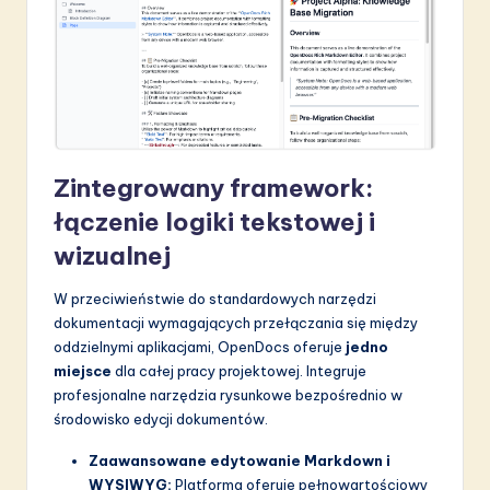
S
o
f
t
w
Zintegrowany framework:
a
łączenie logiki tekstowej i
r
wizualnej
e
W przeciwieństwie do standardowych narzędzi
I
dokumentacji wymagających przełączania się między
oddzielnymi aplikacjami, OpenDocs oferuje
jedno
n
miejsce
dla całej pracy projektowej. Integruje
n
profesjonalne narzędzia rysunkowe bezpośrednio w
środowisko edycji dokumentów.
o
v
Zaawansowane edytowanie Markdown i
WYSIWYG:
Platforma oferuje pełnowartościowy