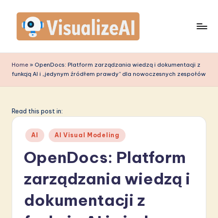
Skip
to
content
V
is
Home
»
OpenDocs: Platform zarządzania wiedzą i dokumentacji z
funkcją AI i „jedynym źródłem prawdy” dla nowoczesnych zespołów
u
a
li
Read this post in:
z
Posted
AI
AI Visual Modeling
e
in
OpenDocs: Platform
A
zarządzania wiedzą i
I
P
dokumentacji z
o