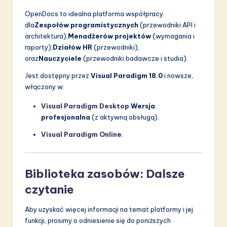
OpenDocs to idealna platforma współpracy
dla
Zespołów programistycznych
(przewodniki API i
architektura),
Menadżerów projektów
(wymagania i
raporty),
Działów HR
(przewodniki),
oraz
Nauczyciele
(przewodniki badawcze i studia).
Jest dostępny przez
Visual Paradigm 18.0
i nowsze,
włączony w:
Visual Paradigm Desktop
Wersja
profesjonalna
(z aktywną obsługą).
Visual Paradigm Online
.
Biblioteka zasobów: Dalsze
czytanie
Aby uzyskać więcej informacji na temat platformy i jej
funkcji, prosimy o odniesienie się do poniższych