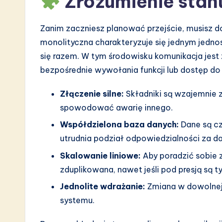
Zrozumienie stan
a
r
Zanim zaczniesz planować przejście, musisz d
monolityczna charakteryzuje się jednym jednos
e
się razem. W tym środowisku komunikacja jes
I
bezpośrednie wywołania funkcji lub dostęp do
n
Złączenie silne:
Składniki są wzajemnie
spowodować awarię innego.
n
Współdzielona baza danych:
Dane są c
o
utrudnia podział odpowiedzialności za d
v
Skalowanie liniowe:
Aby poradzić sobie z
zduplikowana, nawet jeśli pod presją są ty
a
Jednolite wdrażanie:
Zmiana w dowolnej
ti
systemu.
o