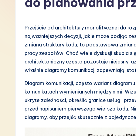
do planowania prz
P
o
Przejście od architektury monolitycznej do r
li
najważniejszych decyzji, jakie może podjąć ze
zmiana struktury kodu; to podstawowa zmiana
s
pracy zespołów. Choć wiele dyskusji skupia się
h
architektoniczny często pozostaje niejasny, 
właśnie diagramy komunikacji zapewniają istot
-
Diagram komunikacji, często wariant diagramu 
L
komunikatach wymienianych między nimi. Wizual
a
ukryte zależności, określić granice usług i pr
przed napisaniem pierwszego wiersza kodu. Nin
t
diagramy, aby przejść skutecznie z pojedync
e