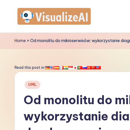
Skip
to
V
content
is
Home
»
Od monolitu do mikroserwisów: wykorzystanie diag
u
a
Read this post in:
li
Posted
UML
z
in
Od monolitu do m
e
wykorzystanie di
A
I