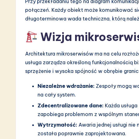
Przy przekładaniu tego na diagram komunikacji
n
połączeń. Każdy obiekt może komunikować si
długoterminowa wada techniczna, którą należ
Wizja mikroserw
Architektura mikroserwisów ma na celu rozłożen
usługa zarządza określoną funkcjonalnością b
sprzężenie i wysoka spójność w obrębie granic
Niezależne wdrażanie:
Zespoły mogą wdr
na cały system.
Zdecentralizowane dane:
Każda usługa
zapobiega problemom z wspólnym stane
Wytrzymałość:
Awaria jednej usługi nie 
została poprawnie zaprojektowana.