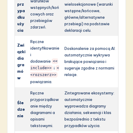
warunków
prz
wielosekcjonowe (warunki
wstępnych/koń
ypa
wstępne/końcowe,
cowych oraz
dku
główne/alternatywne
przebiegów
uży
przebiegi) na podstawie
zdarzeń.
cia
deklaracji celu.
Ręczne
Zwi
identyfikowanie
Doskonalenie za pomocą AI:
ązki
i
automatycznie wykrywa
dia
dodawanie
<<
brakujące powiązania i
gra
i
sugeruje zgodne z normami
include>>
<
mó
relacje.
<rozszerz>>
w
powiązania.
Ręczne
Zintegrowane ekosystemy:
przyporządkow
automatycznie
Śle
anie między
wyprowadza diagramy
dze
diagramami a
działania, sekwencji i klas
nie
opisami
bezpośrednio z tekstu
tekstowymi.
przypadków użycia.