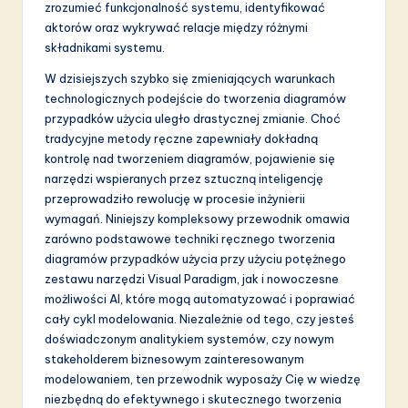
zrozumieć funkcjonalność systemu, identyfikować
S
aktorów oraz wykrywać relacje między różnymi
składnikami systemu.
o
W dzisiejszych szybko się zmieniających warunkach
f
technologicznych podejście do tworzenia diagramów
t
przypadków użycia uległo drastycznej zmianie. Choć
tradycyjne metody ręczne zapewniały dokładną
w
kontrolę nad tworzeniem diagramów, pojawienie się
a
narzędzi wspieranych przez sztuczną inteligencję
przeprowadziło rewolucję w procesie inżynierii
r
wymagań. Niniejszy kompleksowy przewodnik omawia
e
zarówno podstawowe techniki ręcznego tworzenia
diagramów przypadków użycia przy użyciu potężnego
I
zestawu narzędzi Visual Paradigm, jak i nowoczesne
n
możliwości AI, które mogą automatyzować i poprawiać
cały cykl modelowania. Niezależnie od tego, czy jesteś
n
doświadczonym analitykiem systemów, czy nowym
o
stakeholderem biznesowym zainteresowanym
modelowaniem, ten przewodnik wyposaży Cię w wiedzę
v
niezbędną do efektywnego i skutecznego tworzenia