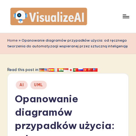
Skip
to
content
V
is
Home
»
Opanowanie diagramów przypadków użycia: od ręcznego
tworzenia do automatyzacji wspieranej przez sztuczną inteligencję
u
a
li
Read this post in:
z
Posted
AI
UML
e
in
Opanowanie
A
I
diagramów
P
przypadków użycia:
o