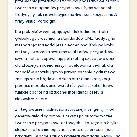
przewodnik przedstawił zarówno podstawowe techniki
tworzenia diagramów przypadków użycia w sposób
tradycyjny, jak i rewolucyjne możliwości ekosystemu AI
firmy Visual Paradigm.
Dla praktyków wymagających dokładnej kontroli i
głębokiego zrozumienia standardów UML, tradycyjna
metoda ręczna nadal jest nieoceniona. Krok po kroku
metody tworzenia systemów, aktorów, przypadków
użycia i relacji zapewniają potrzebną szczegółowość
dla złożonych scenariuszy modelowania. Jednak dla
zespołów poszukujących przyspieszenia cyklu rozwoju,
zmniejszenia błędów ludzkich oraz demokratyzacji
procesu modelowania wśród różnych stakeholderów,
funkcje oparte na sztucznej inteligencji oferują
niezwykłe zalety.
Zintegrowanie możliwości sztucznej inteligencji – od
generowania diagramów z tekstu po automatyczne
tworzenie przypadków testowych – to więcej niż tylko
ulepszenie technologiczne; oznacza to przesunięcie
paradymu w podejściu do inżynierii wymagań. Redukując