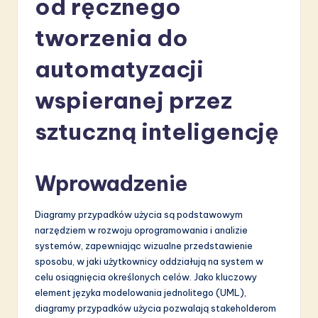
od ręcznego
li
s
tworzenia do
h
automatyzacji
-
wspieranej przez
L
a
sztuczną inteligencję
t
e
Wprowadzenie
s
Diagramy przypadków użycia są podstawowym
t
narzędziem w rozwoju oprogramowania i analizie
in
systemów, zapewniając wizualne przedstawienie
sposobu, w jaki użytkownicy oddziałują na system w
A
celu osiągnięcia określonych celów. Jako kluczowy
I
element języka modelowania jednolitego (UML),
diagramy przypadków użycia pozwalają stakeholderom
&