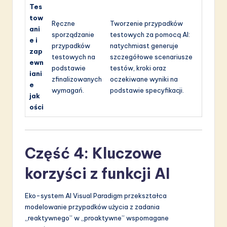
Tes
tow
Ręczne
Tworzenie przypadków
ani
sporządzanie
testowych za pomocą AI:
e i
przypadków
natychmiast generuje
zap
testowych na
szczegółowe scenariusze
ewn
podstawie
testów, kroki oraz
iani
zfinalizowanych
oczekiwane wyniki na
e
wymagań.
podstawie specyfikacji.
jak
ości
Część 4: Kluczowe
korzyści z funkcji AI
Eko-system AI Visual Paradigm przekształca
modelowanie przypadków użycia z zadania
„reaktywnego” w „proaktywne” wspomagane