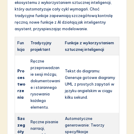
ekosystemu z wykorzystaniem sztucznej inteligencji,
który automatyzuje cały cykl wymagań. Choć
tradycyjne funkcje zapewniają szczegółową kontrolę
ręczną, nowe funkcje z AI działają jak inteligentny
asystent, przyspieszając modelowanie.
Fun
Tradycyjny
Funkcje z wykorzystaniem
kcja
projektant
sztucznej inteligencji
Ręczne
przeprowadzan
Pro
Tekst do diagramu:
ie sesji mózgu,
ces
Generuje gotowe diagramy
dokumentowani
two
UML z prostych zapytań w
e i starannego
rze
języku angielskim w ciągu
rysowania
nia
kilku sekund.
każdego
elementu.
Szc
Automatyczne
Ręczne pisanie
zeg
generowanie: Tworzy
narracji,
óły
specyfikacje