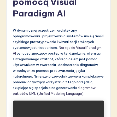
pomocą Visual
li
Paradigm AI
s
h
-
W dynamicznej przestrzeni architektury
oprogramowania i projektowania systemów umiejętność
L
szybkiego prototypowania i wizualizacji złożonych
a
systemów jest nieoceniona.
Narzędzie Visual Paradigm
AI
oznacza znaczący postęp w tej dziedzinie, oferując
t
zintegrowanego czatbot, którego celem jest pomoc
e
użytkownikom w tworzeniu i doskonaleniu diagramów
wizualnych za pomocą przetwarzania języka
s
naturalnego. Niniejszy przewodnik zawiera kompleksowy
t
poradnik dotyczący korzystania z tego narzędzia,
skupiając się specjalnie na generowaniu
diagramów
in
pakietów UML (Unified Modeling Language)
.
A
I
&