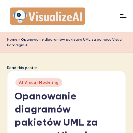
Skip
to
content
V
is
Home
»
Opanowanie diagramów pakietów UML za pomocą Visual
Paradigm AI
u
a
li
Read this post in:
z
Posted
AI Visual Modeling
e
in
Opanowanie
A
diagramów
I
P
pakietów UML za
o