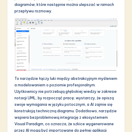
a
diagramów, które następnie można ulepszać w ramach
ti
przepływu rozmowy.
o
n
To narzędzie łączy luki między abstrakcyjnym myśleniem
a modelowaniem o poziomie profesjonalnym.
Użytkownicy nie potrzebują głębokiej wiedzy w zakresie
notacji UML, by rozpocząć pracę; wystarczy, że opiszą
swoje wymagania w języku potocznym, a AI zajmie się
konstrukcją techniczną diagramu. Dodatkowo, narzędzie
wspiera bezproblemową integrację z ekosystemem
Visual Paradigm, co oznacza, że szkice wygenerowane
przez AI mogą być importowane do pełnej aplikacji