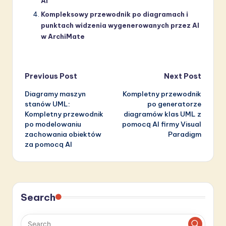
AI
Kompleksowy przewodnik po diagramach i
punktach widzenia wygenerowanych przez AI
w ArchiMate
Post
Previous Post
Next Post
Diagramy maszyn
Kompletny przewodnik
navigation
stanów UML:
po generatorze
Kompletny przewodnik
diagramów klas UML z
po modelowaniu
pomocą AI firmy Visual
zachowania obiektów
Paradigm
za pomocą AI
Search