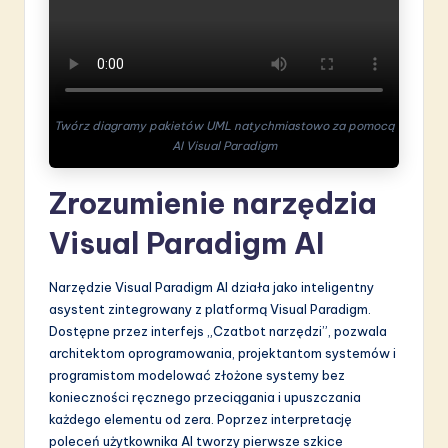
S
o
f
t
Twórz diagramy pakietów UML natychmiastowo za pomocą
AI Visual Paradigm
w
a
Zrozumienie narzędzia
r
Visual Paradigm AI
e
I
Narzędzie Visual Paradigm AI działa jako inteligentny
asystent zintegrowany z platformą Visual Paradigm.
n
Dostępne przez interfejs „Czatbot narzędzi”, pozwala
n
architektom oprogramowania, projektantom systemów i
programistom modelować złożone systemy bez
o
konieczności ręcznego przeciągania i upuszczania
v
każdego elementu od zera. Poprzez interpretację
poleceń użytkownika AI tworzy pierwsze szkice