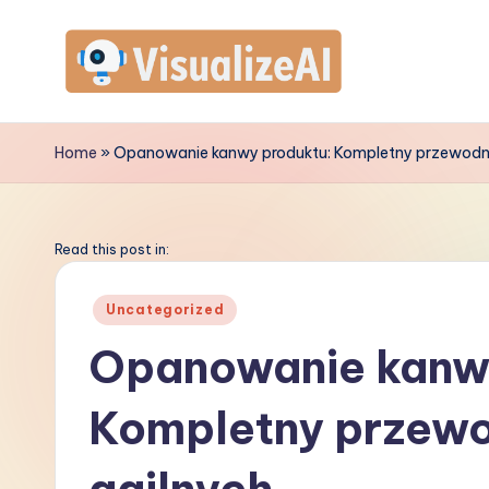
Skip
to
V
content
is
Home
»
Opanowanie kanwy produktu: Kompletny przewodni
u
a
Read this post in:
li
Posted
Uncategorized
in
z
Opanowanie kanw
e
Kompletny przewo
A
I