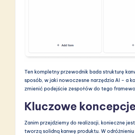
s
t
i
n
A
I
Ten kompletny przewodnik bada strukturę kan
&
sposób, w jaki nowoczesne narzędzia AI – a 
S
zmienić podejście zespołów do tego framewo
o
Kluczowe koncepcje
ft
Zanim przejdziemy do realizacji, konieczne j
w
tworzą solidną kanwę produktu. W odróżnieniu