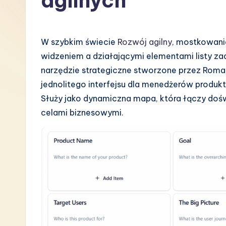
agilnych
P
o
W szybkim świecie
Rozwój agilny
, mostkowani
li
widzeniem a działającymi elementami listy z
narzędzie strategiczne stworzone przez Roman
s
jednolitego interfejsu dla menedżerów produ
h
Służy jako dynamiczna mapa, która łączy dośw
celami biznesowymi.
-
L
a
t
e