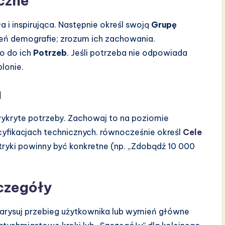
czne
ła i inspirująca. Następnie określ swoją
Grupę
ień demografie; zrozum ich zachowania.
o do ich
Potrzeb
. Jeśli potrzeba nie odpowiada
lonie.
u
wykryte potrzeby. Zachowaj to na poziomie
cyfikacjach technicznych. równocześnie określ
Cele
tryki powinny być konkretne (np. „Zdobądź 10 000
zczegóły
. Narysuj przebieg użytkownika lub wymień główne