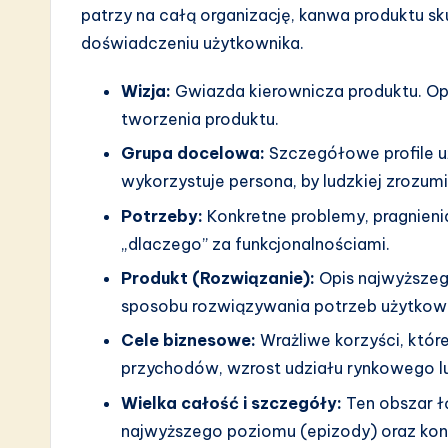
a
patrzy na całą organizację, kanwa produktu sku
doświadczeniu użytkownika.
r
Wizja:
Gwiazda kierownicza produktu. Opi
e
tworzenia produktu.
I
Grupa docelowa:
Szczegółowe profile uż
n
wykorzystuje persona, by ludzkiej zrozum
Potrzeby:
Konkretne problemy, pragnienia
n
„dlaczego” za funkcjonalnościami.
o
Produkt (Rozwiązanie):
Opis najwyższego
sposobu rozwiązywania potrzeb użytkow
v
Cele biznesowe:
Wrażliwe korzyści, które
a
przychodów, wzrost udziału rynkowego l
ti
Wielka całość i szczegóły:
Ten obszar łą
najwyższego poziomu (epizody) oraz konkr
o