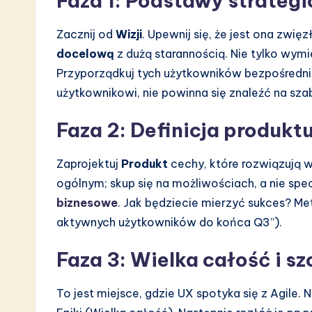
Faza 1: Podstawy strategi
Zacznij od
Wizji
. Upewnij się, że jest ona zwięz
docelową
z dużą starannością. Nie tylko wym
Przyporządkuj tych użytkowników bezpośredni
użytkownikowi, nie powinna się znaleźć na szab
Faza 2: Definicja produkt
Zaprojektuj
Produkt
cechy, które rozwiązują 
ogólnym; skup się na możliwościach, a nie spe
biznesowe
. Jak będziecie mierzyć sukces? Me
aktywnych użytkowników do końca Q3”).
Faza 3: Wielka całość i s
To jest miejsce, gdzie UX spotyka się z Agile