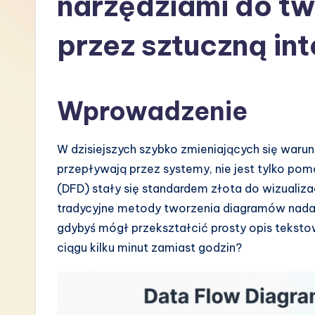
narzędziami do t
P
przez sztuczną int
o
li
Wprowadzenie
s
h
W dzisiejszych szybko zmieniających się waru
-
przepływają przez systemy, nie jest tylko po
(DFD) stały się standardem złota do wizualiz
L
tradycyjne metody tworzenia diagramów nadal
a
gdybyś mógł przekształcić prosty opis tekst
ciągu kilku minut zamiast godzin?
t
e