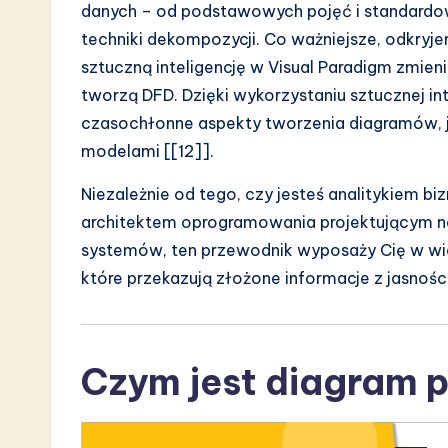
danych – od podstawowych pojęć i standar
a
techniki dekompozycji. Co ważniejsze, odkryje
r
sztuczną inteligencję w Visual Paradigm zmienia
tworzą DFD. Dzięki wykorzystaniu sztucznej i
e
czasochłonne aspekty tworzenia diagramów, 
I
modelami [[12]].
n
Niezależnie od tego, czy jesteś analitykiem
architektem oprogramowania projektującym no
n
systemów, ten przewodnik wyposaży Cię w wie
o
które przekazują złożone informacje z jasności
v
a
Czym jest diagram 
ti
o