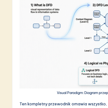
s
t
i
n
A
I
&
S
o
ft
Visual Paradigm: Diagram prz
w
Ten kompletny przewodnik omawia wszystko, 