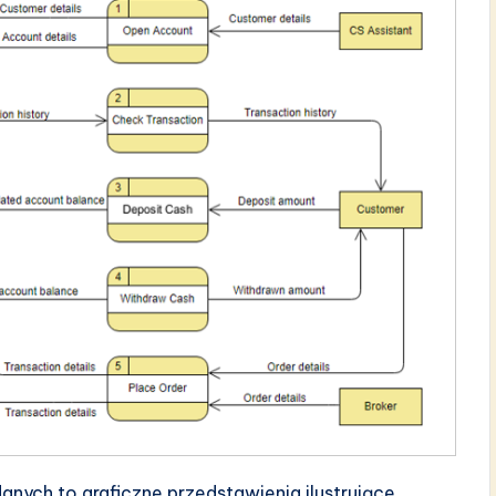
nych to graficzne przedstawienia ilustrujące