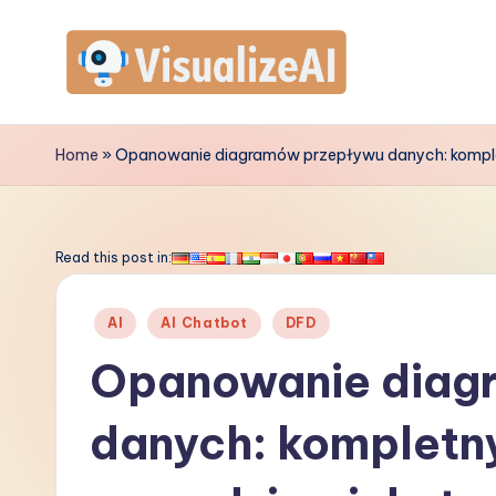
Skip
to
V
content
is
Home
»
Opanowanie diagramów przepływu danych: kompletn
u
a
Read this post in:
li
Posted
AI
AI Chatbot
DFD
z
in
Opanowanie diag
e
danych: kompletn
A
I