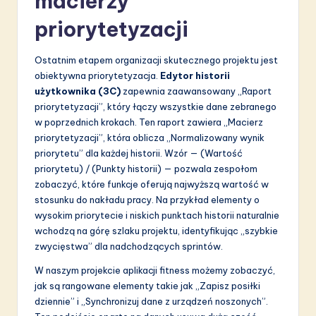
macierzy
priorytetyzacji
Ostatnim etapem organizacji skutecznego projektu jest
obiektywna priorytetyzacja.
Edytor historii
użytkownika (3C)
zapewnia zaawansowany „Raport
priorytetyzacji”, który łączy wszystkie dane zebranego
w poprzednich krokach. Ten raport zawiera „Macierz
priorytetyzacji”, która oblicza „Normalizowany wynik
priorytetu” dla każdej historii. Wzór — (Wartość
priorytetu) / (Punkty historii) — pozwala zespołom
zobaczyć, które funkcje oferują najwyższą wartość w
stosunku do nakładu pracy. Na przykład elementy o
wysokim priorytecie i niskich punktach historii naturalnie
wchodzą na górę szlaku projektu, identyfikując „szybkie
zwycięstwa” dla nadchodzących sprintów.
W naszym projekcie aplikacji fitness możemy zobaczyć,
jak są rangowane elementy takie jak „Zapisz posiłki
dziennie” i „Synchronizuj dane z urządzeń noszonych”.