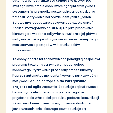
automatyczną
Analizę stakeholderów
, tworząc
szczegółowe profile osób, które będą interaktywne z
systemem. W przypadku naszej aplikacji do śledzenia
fitnessu i odżywiania narzędzie identyfikuje „Sarah –
Zdrowo myślącego zarejestrowanego użytkownika”.
Analiza szczegółowo opisuje jej tło jako pracownika
biurowego z wiedzą o odżywianiu i wskazuje jej główne
motywacje, takie jak utrzymanie zrównoważonej diety i
monitorowanie postępów w kierunku celów
fitnessowych.
Te osoby oparte na zachowaniach pomagają zespołowi
programistycznemu utrzymać empatię wobec
końcowego użytkownika przez cały proces budowy.
Poprzez automatyczne identyfikowanie punktów bólu i
motywacji,
online narzędzie do zarządzania
projektami agile
zapewnia, że funkcje są budowane z
konkretnym celem. Ta analiza jest szczególnie
przydatna dla właścicieli produktu podczas komunikacji
z kierownictwem biznesowym, ponieważ dostarcza
jasne uzasadnienie, dlaczego pewne funkcje są