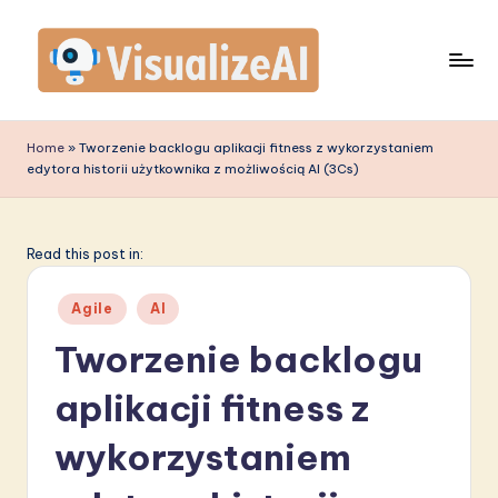
Skip
to
content
V
is
Home
»
Tworzenie backlogu aplikacji fitness z wykorzystaniem
edytora historii użytkownika z możliwością AI (3Cs)
u
a
li
Read this post in:
z
Posted
Agile
AI
e
in
Tworzenie backlogu
A
aplikacji fitness z
I
P
wykorzystaniem
o