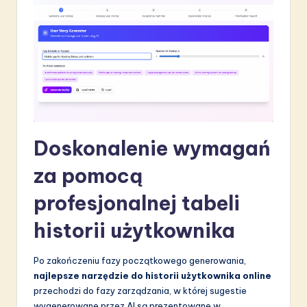
a
ti
o
n
Doskonalenie wymagań
za pomocą
profesjonalnej tabeli
historii użytkownika
Po zakończeniu fazy początkowego generowania,
najlepsze narzędzie do historii użytkownika online
przechodzi do fazy zarządzania, w której sugestie
wygenerowane przez AI są prezentowane w