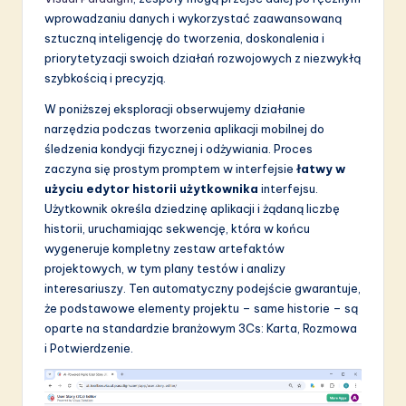
wprowadzaniu danych i wykorzystać zaawansowaną
S
sztuczną inteligencję do tworzenia, doskonalenia i
o
priorytetyzacji swoich działań rozwojowych z niezwykłą
szybkością i precyzją.
f
W poniższej eksploracji obserwujemy działanie
t
narzędzia podczas tworzenia aplikacji mobilnej do
w
śledzenia kondycji fizycznej i odżywiania. Proces
zaczyna się prostym promptem w interfejsie
łatwy w
a
użyciu edytor historii użytkownika
interfejsu.
r
Użytkownik określa dziedzinę aplikacji i żądaną liczbę
historii, uruchamiając sekwencję, która w końcu
e
wygeneruje kompletny zestaw artefaktów
I
projektowych, w tym plany testów i analizy
interesariuszy. Ten automatyczny podejście gwarantuje,
n
że podstawowe elementy projektu – same historie – są
n
oparte na standardzie branżowym 3Cs: Karta, Rozmowa
i Potwierdzenie.
o
v