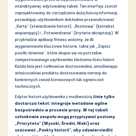
interaktywnej, edytowalnej tabeli. Ten interfejs został
zaprojektowany do zarządzania dużą ilością informacji,
pozwalając użytkownikom dokładnie przeanalizować
„Kartę” (stwierdzenie historii), „Rozmowę” (kontekst
wspierający) i „Potwierdzenie” (kryteria akceptacji). W
przykładzie aplikacji fitness widzimy, że AI
wygenerowała kluczowe historie, takie jak „Zapisz
posiłki dziennie”, które skupia się na potrzebie
zarejestrowanego użytkownika śledzenia ilości kalorii.
Każda linia jest całkowicie dostosowalna, umożliwiając
właścicielowi produktu dostosowanie narracji do
konkretnych zasad biznesowych lub ograniczeń
technicznych.
Edytor historii użytkownika z możliwością AI
nie tylko
dostarcza tekst; integruje metadane agilne
bezpośrednio w procesie pracy. W tej tabeli
członkowie zespołu mogą przypisywać poziomy
„Priorytetu” (Wysoki, Średni, Niski) oraz
szacować „Punkty historii”, aby odzwierciedlić