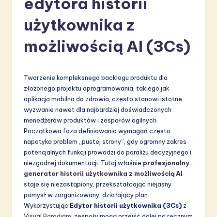
edytora historii
li
użytkownika z
s
h
możliwością AI (3Cs)
-
L
Tworzenie kompleksnego backlogu produktu dla
a
złożonego projektu oprogramowania, takiego jak
aplikacja mobilna do zdrowia, często stanowi istotne
t
wyzwanie nawet dla najbardziej doświadczonych
e
menedżerów produktów i zespołów agilnych.
Początkowa faza definiowania wymagań często
s
napotyka problem „pustej strony”, gdy ogromny zakres
t
potencjalnych funkcji prowadzi do paraliżu decyzyjnego i
niezgodnej dokumentacji. Tutaj właśnie
profesjonalny
in
generator historii użytkownika z możliwością AI
A
staje się niezastąpiony, przekształcając niejasny
pomysł w zorganizowany, działający plan.
I
Wykorzystując
Edytor historii użytkownika (3Cs)
z
&
Visual Paradigm
, zespoły mogą przejść dalej po ręcznym