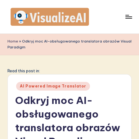
Skip
to
content
V
is
Home
»
Odkryj moc AI-obsługowanego translatora obrazów Visual
Paradigm
u
a
li
Read this post in:
z
Posted
AI Powered Image Translator
e
in
Odkryj moc AI-
A
obsługowanego
I
P
translatora obrazów
o