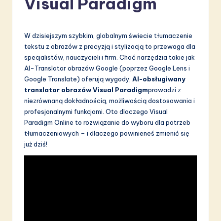
Visual Paradigm
li
s
W dzisiejszym szybkim, globalnym świecie tłumaczenie
h
tekstu z obrazów z precyzją i stylizacją to przewaga dla
-
specjalistów, nauczycieli i firm. Choć narzędzia takie jak
AI-Translator obrazów Google (poprzez Google Lens i
L
Google Translate) oferują wygody,
AI-obsługiwany
a
translator obrazów Visual Paradigm
prowadzi z
niezrównaną dokładnością, możliwością dostosowania i
t
profesjonalnymi funkcjami. Oto dlaczego Visual
e
Paradigm Online to rozwiązanie do wyboru dla potrzeb
tłumaczeniowych – i dlaczego powinieneś zmienić się
s
już dziś!
t
in
A
I
&