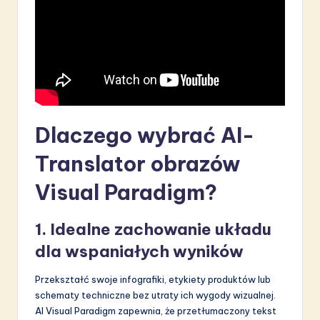
S
o
f
t
w
Dlaczego wybrać AI-
a
Translator obrazów
r
e
Visual Paradigm?
I
1. Idealne zachowanie układu
n
dla wspaniałych wyników
n
o
Przekształć swoje infografiki, etykiety produktów lub
schematy techniczne bez utraty ich wygody wizualnej.
v
AI Visual Paradigm zapewnia, że przetłumaczony tekst