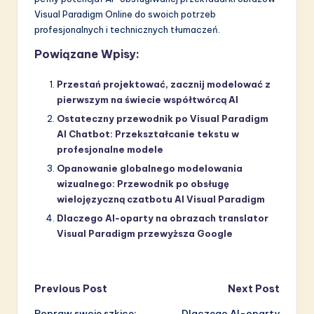
Visual Paradigm Online do swoich potrzeb
profesjonalnych i technicznych tłumaczeń.
Powiązane Wpisy:
Przestań projektować, zacznij modelować z
pierwszym na świecie współtwórcą AI
Ostateczny przewodnik po Visual Paradigm
AI Chatbot: Przekształcanie tekstu w
profesjonalne modele
Opanowanie globalnego modelowania
wizualnego: Przewodnik po obsługę
wielojęzyczną czatbotu AI Visual Paradigm
Dlaczego AI-oparty na obrazach translator
Visual Paradigm przewyższa Google
Post
Previous Post
Next Post
Popraw swoje szkice:
Dlaczego AI-oparty