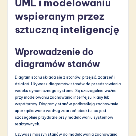
UML i modelowaniu
li
s
wspieranym przez
h
sztuczną inteligencję
-
L
Wprowadzenie do
a
diagramów stanów
t
e
Diagram stanu składa się z stanów, przejść, zdarzeń i
s
działań. Używasz diagramów stanów do przedstawienia
widoku dynamicznego systemu. Są szczególnie ważne
t
przy modelowaniu zachowania interfejsu, klasy lub
in
współpracy. Diagramy stanów podkreślają zachowanie
uporządkowane według zdarzeń obiektu, co jest
A
szczególnie przydatne przy modelowaniu systemów
I
reaktywnych.
&
Używasz maszyn stanów do modelowania zachowania