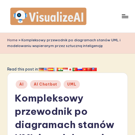
Skip
to
content
V
is
Home
»
Kompleksowy przewodnik po diagramach stanów UML i
modelowaniu wspieranym przez sztuczną inteligencję
u
a
li
Read this post in:
z
Posted
AI
AI Chatbot
UML
e
in
Kompleksowy
A
I
przewodnik po
P
diagramach stanów
o