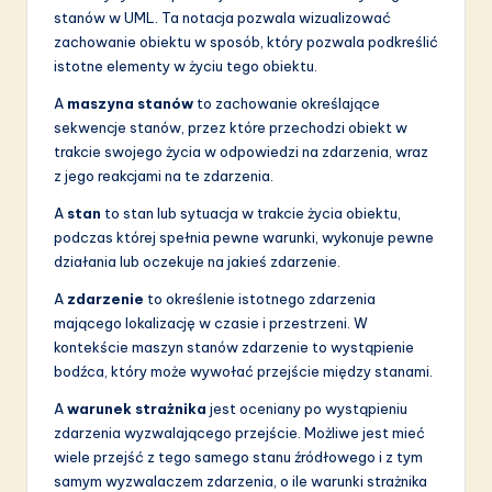
a
stanów w UML. Ta notacja pozwala wizualizować
ti
zachowanie obiektu w sposób, który pozwala podkreślić
istotne elementy w życiu tego obiektu.
o
A
maszyna stanów
to zachowanie określające
n
sekwencje stanów, przez które przechodzi obiekt w
trakcie swojego życia w odpowiedzi na zdarzenia, wraz
z jego reakcjami na te zdarzenia.
A
stan
to stan lub sytuacja w trakcie życia obiektu,
podczas której spełnia pewne warunki, wykonuje pewne
działania lub oczekuje na jakieś zdarzenie.
A
zdarzenie
to określenie istotnego zdarzenia
mającego lokalizację w czasie i przestrzeni. W
kontekście maszyn stanów zdarzenie to wystąpienie
bodźca, który może wywołać przejście między stanami.
A
warunek strażnika
jest oceniany po wystąpieniu
zdarzenia wyzwalającego przejście. Możliwe jest mieć
wiele przejść z tego samego stanu źródłowego i z tym
samym wyzwalaczem zdarzenia, o ile warunki strażnika