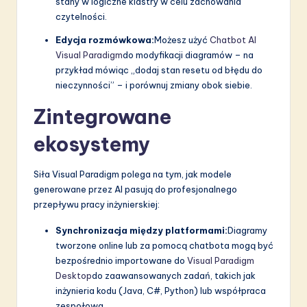
stany w logiczne klastry w celu zachowania
czytelności.
Edycja rozmówkowa:
Możesz użyć
Chatbot AI
Visual Paradigm
do modyfikacji diagramów – na
przykład mówiąc „dodaj stan resetu od błędu do
nieczynności” – i porównuj zmiany obok siebie.
Zintegrowane
ekosystemy
Siła Visual Paradigm polega na tym, jak modele
generowane przez AI pasują do profesjonalnego
przepływu pracy inżynierskiej:
Synchronizacja między platformami:
Diagramy
tworzone online lub za pomocą chatbota mogą być
bezpośrednio importowane do
Visual Paradigm
Desktop
do zaawansowanych zadań, takich jak
inżynieria kodu (Java, C#, Python) lub współpraca
zespołowa.