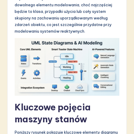
dowolnego elementu modelowania, choć najczęściej
S
będzie to klasa, przypadki użycia lub cały system
o
skupiony na zachowaniu uporządkowanym według
zdarzeń obiektu, co jest szczególnie przydatne przy
f
modelowaniu systemów reaktywnych.
t
w
a
r
e
I
n
Kluczowe pojęcia
n
o
maszyny stanów
v
Poniższy rysunek pokazuje kluczowe elementy diagramu