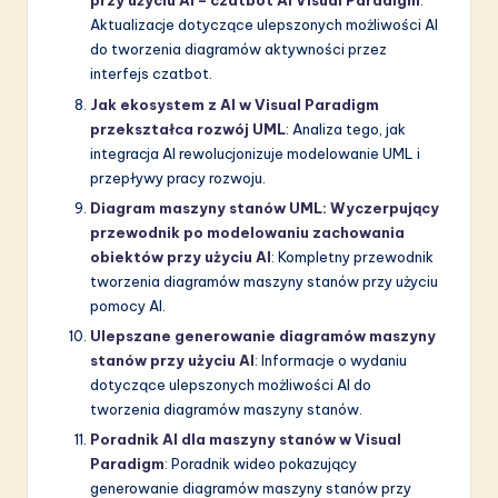
przy użyciu AI – czatbot AI Visual Paradigm
:
Aktualizacje dotyczące ulepszonych możliwości AI
do tworzenia diagramów aktywności przez
interfejs czatbot.
Jak ekosystem z AI w Visual Paradigm
przekształca rozwój UML
: Analiza tego, jak
integracja AI rewolucjonizuje modelowanie UML i
przepływy pracy rozwoju.
Diagram maszyny stanów UML: Wyczerpujący
przewodnik po modelowaniu zachowania
obiektów przy użyciu AI
: Kompletny przewodnik
tworzenia diagramów maszyny stanów przy użyciu
pomocy AI.
Ulepszane generowanie diagramów maszyny
stanów przy użyciu AI
: Informacje o wydaniu
dotyczące ulepszonych możliwości AI do
tworzenia diagramów maszyny stanów.
Poradnik AI dla maszyny stanów w Visual
Paradigm
: Poradnik wideo pokazujący
generowanie diagramów maszyny stanów przy